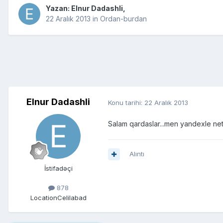
Yazan:
Elnur Dadashli
,
22 Aralık 2013
in
Ordan-burdan
Elnur Dadashli
Konu tarihi:
22 Aralık 2013
Salam qardaslar...men yandexle net
Alıntı
İstifadəçi
878
Location
Celilabad