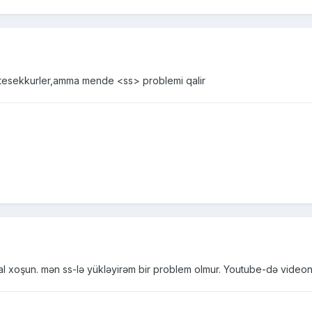
 tesekkurler,amma mende <ss> problemi qalir
l xoşun. mən ss-lə yükləyirəm bir problem olmur. Youtube-də videonu