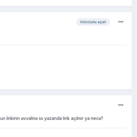
mövzunu açan
n linkinin əvvəlinə ss yazanda link açılmır ya necə?