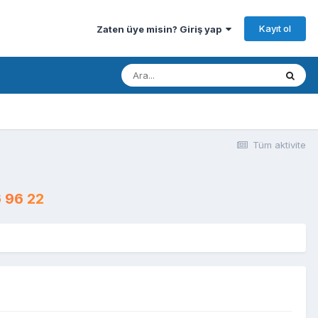
Kayıt ol
Zaten üye misin? Giriş yap
Tüm aktivite
 96 22