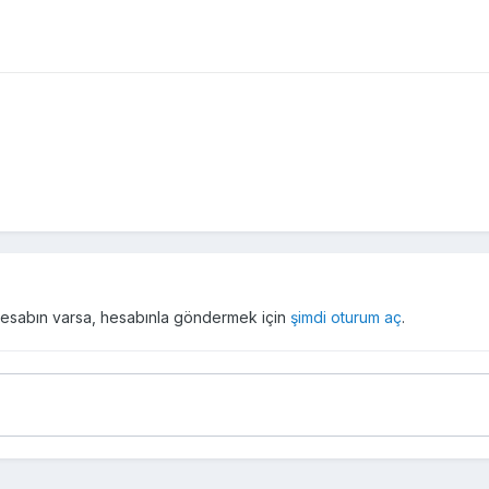
r hesabın varsa, hesabınla göndermek için
şimdi oturum aç
.