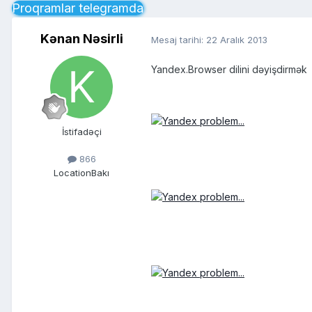
Proqramlar telegramda
Kənan Nəsirli
Mesaj tarihi:
22 Aralık 2013
Yandex.Browser dilini dəyişdirmək
İstifadəçi
866
Location
Bakı