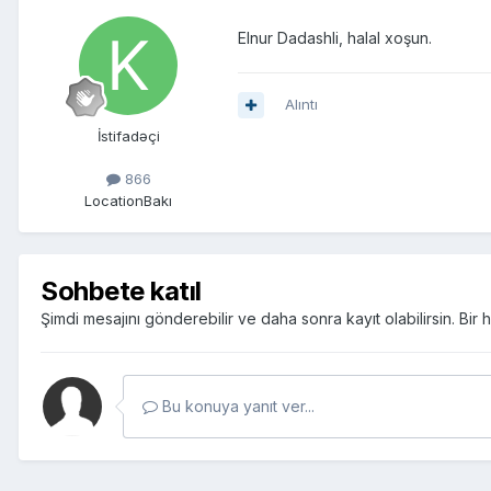
Elnur Dadashli, halal xoşun.
Alıntı
İstifadəçi
866
Location
Bakı
Sohbete katıl
Şimdi mesajını gönderebilir ve daha sonra kayıt olabilirsin. Bi
Bu konuya yanıt ver...