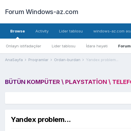
Forum Windows-az.com
Browse
Activity
Lider tablosu
windows-az.com əsa
Onlayn istifadəçilər
Lider tablosu
İdarə heyəti
Forum
AnaSayfa
Proqramlar
Ordan-burdan
Yandex problem...
BÜTÜN KOMPÜTER \ PLAYSTATION \ TELEFON
Yandex problem...