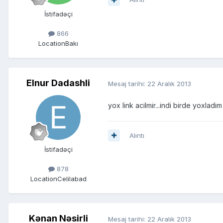
İstifadəçi
866
Location
Bakı
Elnur Dadashli
Mesaj tarihi:
22 Aralık 2013
yox link acilmir...indi birde yoxladim 
Alıntı
İstifadəçi
878
Location
Celilabad
Kənan Nəsirli
Mesaj tarihi:
22 Aralık 2013