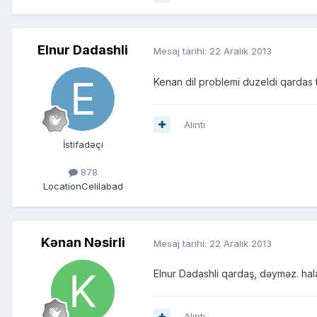
Elnur Dadashli
Mesaj tarihi:
22 Aralık 2013
Kenan dil problemi duzeldi qardas
Alıntı
İstifadəçi
878
Location
Celilabad
Kənan Nəsirli
Mesaj tarihi:
22 Aralık 2013
Elnur Dadashli qardaş, dəyməz. hala
Alıntı