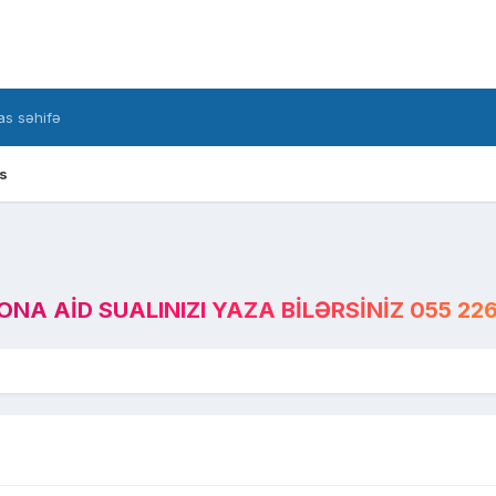
s səhifə
s
A AID SUALINIZI YAZA BILƏRSINIZ 055 226