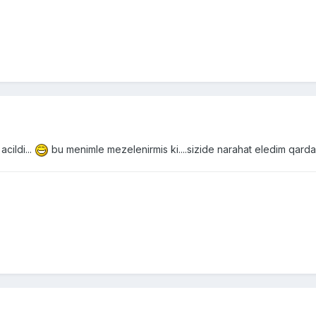
acildi...
bu menimle mezelenirmis ki....sizide narahat eledim qardas