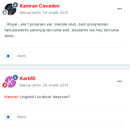
Kamran Cavadov
Mesaj tarihi:
24 Aralık 2013
...Röyal , elə 1 proqram var...məndə olub...bəzi proqramları
tam,bəzilərini yarımçıq tərcümə edir...bəzilərini isə heç tərcümə
etmir...
Alıntı
Karb10
Mesaj tarihi:
25 Aralık 2013
Kamran
Lingobit Localizer deyirsən?
Alıntı