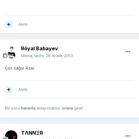
Alıntı
Röyal Babayev
Mesaj tarihi:
26 Aralık 2013
Çox sağol Azər.
Alıntı
Bir sözü
haranla
anlayırsansa,
orana
girər!
TΛNNΞЯ