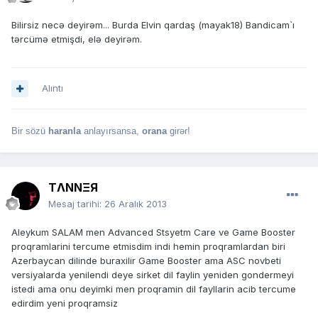
Bilirsiz necə deyirəm... Burda Elvin qardaş (mayak18) Bandicam`ı
tərcümə etmişdi, elə deyirəm.
Alıntı
Bir sözü
haranla
anlayırsansa,
orana
girər!
TΛNNΞЯ
Mesaj tarihi:
26 Aralık 2013
Aleykum SALAM men Advanced Stsyetm Care ve Game Booster
proqramlarini tercume etmisdim indi hemin proqramlardan biri
Azerbaycan dilinde buraxilir Game Booster ama ASC novbeti
versiyalarda yenilendi deye sirket dil faylin yeniden gondermeyi
istedi ama onu deyimki men proqramin dil fayllarin acib tercume
edirdim yeni proqramsiz