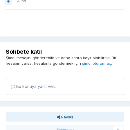
Alıntı
Sohbete katıl
Şimdi mesajını gönderebilir ve daha sonra kayıt olabilirsin. Bir
hesabın varsa, hesabınla göndermek için
şimdi oturum aç
.
Bu konuya yanıt ver...
Paylaş
Takipçiler
0