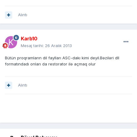
Alıntı
Karb10
Mesaj tarihi:
26 Aralık 2013
Bütün proqramların dil faylları ASC-dakı kimi deyil.Bəziləri dll
formatındadı onları da restorator ilə açmaq olur
Alıntı