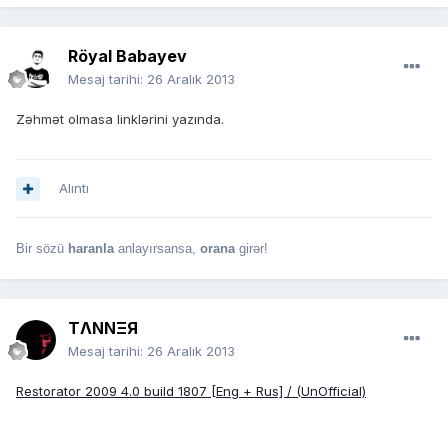
Röyal Babayev
Mesaj tarihi:
26 Aralık 2013
Zəhmət olmasa linklərini yazında.
Alıntı
Bir sözü
haranla
anlayırsansa,
orana
girər!
TΛNNΞЯ
Mesaj tarihi:
26 Aralık 2013
Restorator 2009 4.0 build 1807 [Eng + Rus] / (UnOfficial)