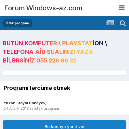
Forum Windows-az.com
İstək proqram
BÜTÜN KOMPÜTER \ PLAYSTATION \
TELEFONA AID SUALINIZI YAZA
BILƏRSINIZ 055 226 96 22
Proqramı tərcümə etmək
Yazan:
Röyal Babayev
,
24 Aralık 2013
in
İstək proqram
Bu konuya yanıt ver