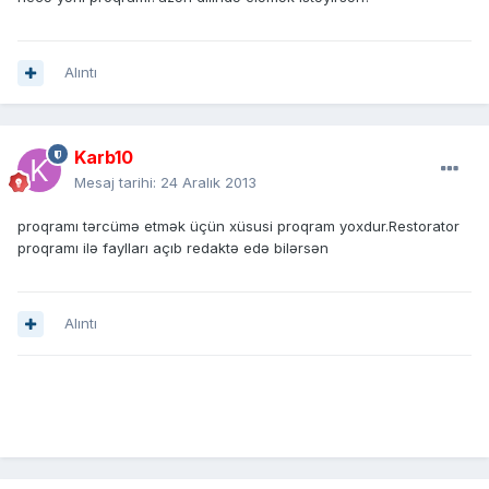
Alıntı
Karb10
Mesaj tarihi:
24 Aralık 2013
proqramı tərcümə etmək üçün xüsusi proqram yoxdur.Restorator
proqramı ilə faylları açıb redaktə edə bilərsən
Alıntı