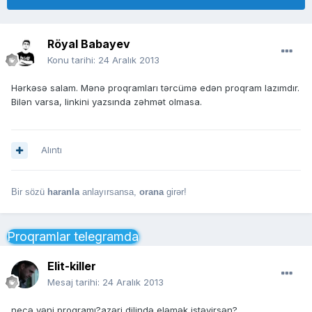
Röyal Babayev
Konu tarihi:
24 Aralık 2013
Hərkəsə salam. Mənə proqramları tərcümə edən proqram lazımdır.
Bilən varsa, linkini yazsında zəhmət olmasa.
Alıntı
Bir sözü
haranla
anlayırsansa,
orana
girər!
Proqramlar telegramda
Elit-killer
Mesaj tarihi:
24 Aralık 2013
necə yəni proqramı?azəri dilində eləmək istəyirsən?