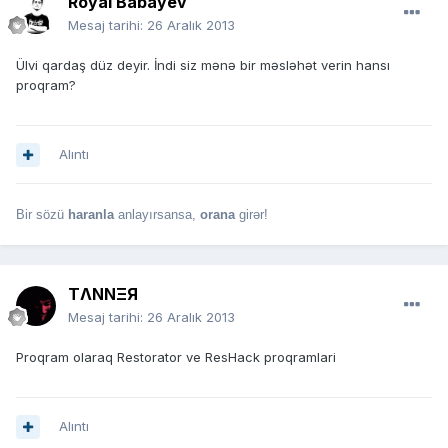
Röyal Babayev
Mesaj tarihi:
26 Aralık 2013
Ülvi qardaş düz deyir. İndi siz mənə bir məsləhət verin hansı
proqram?
Alıntı
Bir sözü
haranla
anlayırsansa,
orana
girər!
TΛNNΞЯ
Mesaj tarihi:
26 Aralık 2013
Proqram olaraq Restorator ve ResHack proqramlari
Alıntı