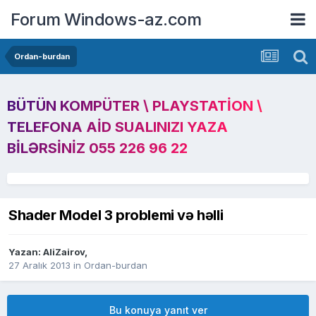
Forum Windows-az.com
Ordan-burdan
BÜTÜN KOMPÜTER \ PLAYSTATION \
TELEFONA AID SUALINIZI YAZA
BILƏRSINIZ 055 226 96 22
Shader Model 3 problemi və həlli
Yazan:
AliZairov
,
27 Aralık 2013
in
Ordan-burdan
Bu konuya yanıt ver