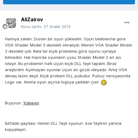
AliZairov
Konu tarihi:
27 Aralık 2013
Hamıya salam. Dünən bir oyun yüklədim. Oyun tələblərinə görə
VGA Shader Model 3 dəstəkli olmalıydı. Mənim VGA Shader Model
2 dəstəkli iydi. Belə bir kiçik probelmə görə oyunu oynaya
bilmədim. Hal-hazırda oyunların çoxu Shader Model 3 ən azı
istəyir. Bu problemin həlli üçün kiçik DLL faylı tapdım. Biraz
araştırdım Açılmayan oyunlar üçün ən gözəl ideyadır. Artıq VGA
almaq lazım deyil. Kiçik probem DLL pulludur. Pulsuz versiyasında
Logo var. Amma oyun açırsa logoya yaddan çıxır.
Buyurun.
Yükləyin
İstifadə qaydası. Həmin DLL faylı oyunun .exe faylının yanına
kopyalayın.