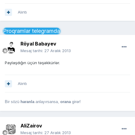
Alıntı
Proqramlar telegramda
Röyal Babayev
Mesaj tarihi:
27 Aralık 2013
Paylaşdığın üçün təşəkkürlər.
Alıntı
Bir sözü
haranla
anlayırsansa,
orana
girər!
AliZairov
Mesaj tarihi:
27 Aralık 2013