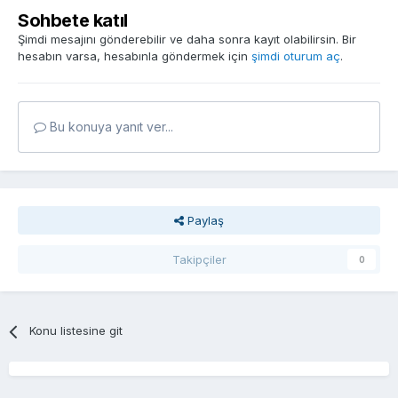
Sohbete katıl
Şimdi mesajını gönderebilir ve daha sonra kayıt olabilirsin. Bir
hesabın varsa, hesabınla göndermek için
şimdi oturum aç
.
Bu konuya yanıt ver...
Paylaş
Takipçiler
0
Konu listesine git