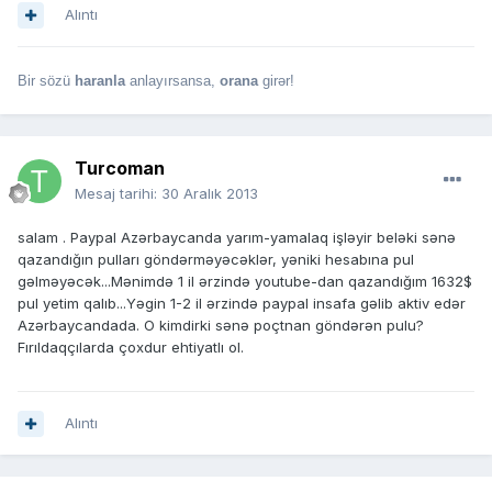
Alıntı
Bir sözü
haranla
anlayırsansa,
orana
girər!
Turcoman
Mesaj tarihi:
30 Aralık 2013
salam . Paypal Azərbaycanda yarım-yamalaq işləyir beləki sənə
qazandığın pulları göndərməyəcəklər, yəniki hesabına pul
gəlməyəcək...Mənimdə 1 il ərzində youtube-dan qazandığım 1632$
pul yetim qalıb...Yəgin 1-2 il ərzində paypal insafa gəlib aktiv edər
Azərbaycandada. O kimdirki sənə poçtnan göndərən pulu?
Fırıldaqçılarda çoxdur ehtiyatlı ol.
Alıntı