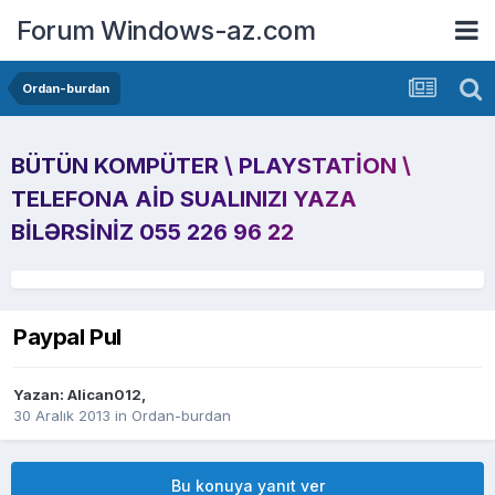
Forum Windows-az.com
Ordan-burdan
BÜTÜN KOMPÜTER \ PLAYSTATION \
TELEFONA AID SUALINIZI YAZA
BILƏRSINIZ 055 226 96 22
Paypal Pul
Yazan:
Alican012
,
30 Aralık 2013
in
Ordan-burdan
Bu konuya yanıt ver