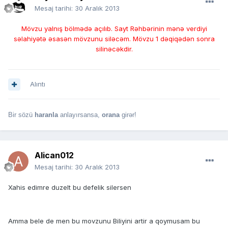
Mesaj tarihi:
30 Aralık 2013
Mövzu yalnış bölmədə açılıb. Sayt Rəhbərinin mənə verdiyi
səlahiyətə əsasən mövzunu siləcəm. Mövzu 1 dəqiqədən sonra
silinəcəkdir.
Alıntı
Bir sözü
haranla
anlayırsansa,
orana
girər!
Alican012
Mesaj tarihi:
30 Aralık 2013
Xahis edimre duzelt bu defelik silersen
Amma bele de men bu movzunu Biliyini artir a qoymusam bu