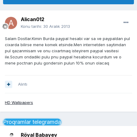
Alican012
Konu tarihi:
30 Aralık 2013
Salam Dostlar.Kimin Burda paypal hesabi var sa ve paypaldan pul
cixarda bilirse mene komek etsinde.Men internetden saytimdan
pul qazanmisam ve onu cixartmaq isteyirem paypal vasitesi
ile.Sozum ondadiki pulu pnu paypal hesabina kocurdum ve o
mene poctnan pulu gondersin pulun 10% onun olacaq
Alıntı
HD Wallpapers
Proqramlar telegramda
Röyal Babayev