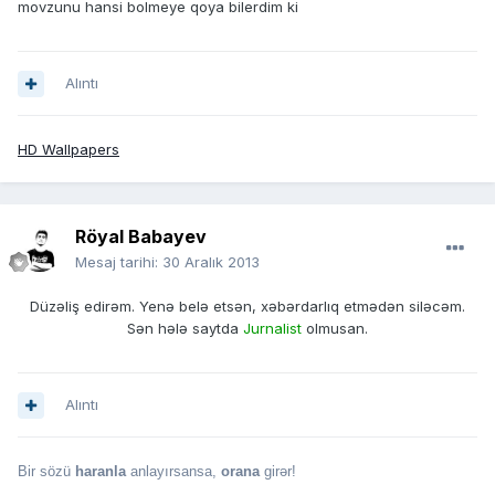
movzunu hansi bolmeye qoya bilerdim ki
Alıntı
HD Wallpapers
Röyal Babayev
Mesaj tarihi:
30 Aralık 2013
Düzəliş edirəm. Yenə belə etsən, xəbərdarlıq etmədən siləcəm.
Sən hələ saytda
Jurnalist
olmusan.
Alıntı
Bir sözü
haranla
anlayırsansa,
orana
girər!