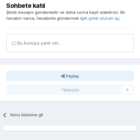
Sohbete katıl
Şimdi mesajını gönderebilir ve daha sonra kayıt olabilirsin. Bir
hesabın varsa, hesabınla göndermek için
şimdi oturum aç
.
Bu konuya yanıt ver...
Paylaş
Takipçiler
0
Konu listesine git