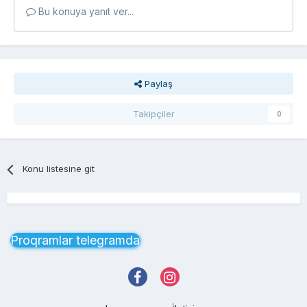
Bu konuya yanıt ver...
Paylaş
Takipçiler
0
Konu listesine git
Proqramlar telegramda