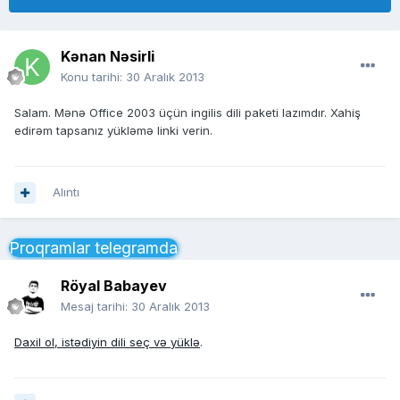
Kənan Nəsirli
Konu tarihi:
30 Aralık 2013
Salam. Mənə Office 2003 üçün ingilis dili paketi lazımdır. Xahiş
edirəm tapsanız yükləmə linki verin.
Alıntı
Proqramlar telegramda
Röyal Babayev
Mesaj tarihi:
30 Aralık 2013
Daxil ol, istədiyin dili seç və yüklə
.