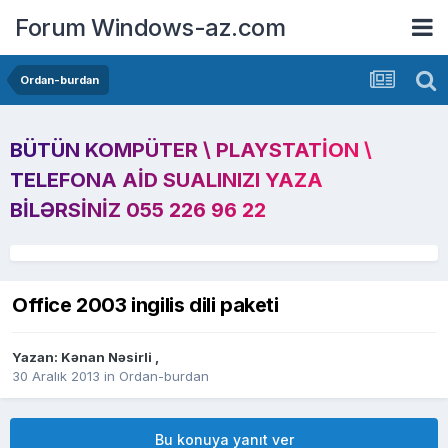
Forum Windows-az.com
Ordan-burdan
BÜTÜN KOMPÜTER \ PLAYSTATION \
TELEFONA AID SUALINIZI YAZA
BILƏRSINIZ 055 226 96 22
Office 2003 ingilis dili paketi
Yazan:
Kənan Nəsirli
,
30 Aralık 2013
in
Ordan-burdan
Bu konuya yanıt ver