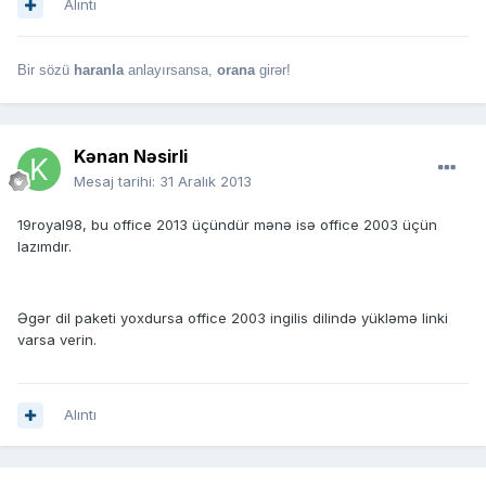
Alıntı
Bir sözü
haranla
anlayırsansa,
orana
girər!
Kənan Nəsirli
Mesaj tarihi:
31 Aralık 2013
19royal98, bu office 2013 üçündür mənə isə office 2003 üçün
lazımdır.
Əgər dil paketi yoxdursa office 2003 ingilis dilində yükləmə linki
varsa verin.
Alıntı