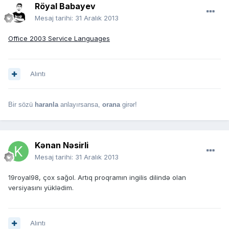
Röyal Babayev
Mesaj tarihi:
31 Aralık 2013
Office 2003 Service Languages
Alıntı
Bir sözü
haranla
anlayırsansa,
orana
girər!
Kənan Nəsirli
Mesaj tarihi:
31 Aralık 2013
19royal98, çox sağol. Artıq proqramın ingilis dilində olan
versiyasını yüklədim.
Alıntı