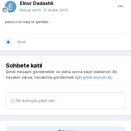
Elnur Dadashli
Mesaj tarihi:
31 Aralık 2013
yaxsi,cox saq ol qardas...
Alıntı
Sohbete katıl
Şimdi mesajını gönderebilir ve daha sonra kayıt olabilirsin. Bir
hesabın varsa, hesabınla göndermek için
şimdi oturum aç
.
Bu konuya yanıt ver...