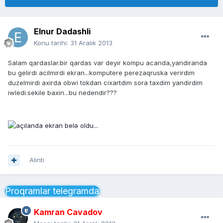
Elnur Dadashli
Konu tarihi:
31 Aralık 2013
Salam qardaslar.bir qardas var deyir kompu acanda,yandiranda
bu gelirdi acilmirdi ekran...komputere perezaqruska verirdim
duzelmirdi axirda obwi tokdan cixartdim sora taxdim yandirdim
iwledi.sekile baxin...bu nedendir???
Alıntı
Proqramlar telegramda
Kamran Cavadov