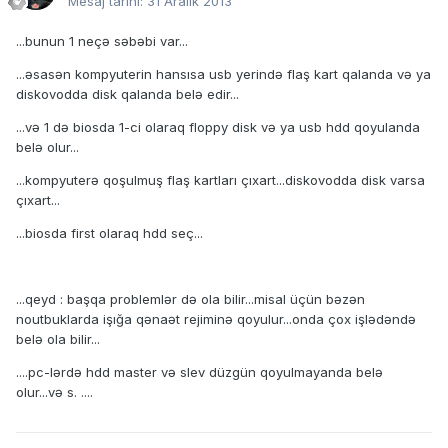
Mesaj tarihi:
31 Aralık 2013
...bunun 1 neçə səbəbi var...
...əsasən kompyuterin hansısa usb yerində flaş kart qalanda və ya
diskovodda disk qalanda belə edir...
...və 1 də biosda 1-ci olaraq floppy disk və ya usb hdd qoyulanda
belə olur...
...kompyuterə qoşulmuş flaş kartları çıxart...diskovodda disk varsa
çıxart...
...biosda first olaraq hdd seç...
...qeyd : başqa problemlər də ola bilir...misal üçün bəzən
noutbuklarda işığa qənaət rejiminə qoyulur...onda çox işlədəndə
belə ola bilir...
....pc-lərdə hdd master və slev düzgün qoyulmayanda belə
olur...və s. ....