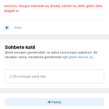
mövzunu düzgün bölmədə aç.düzəliş edirəm bu dəfə gələn dəfə
diqqətli ol.
Alıntı
Sohbete katıl
Şimdi mesajını gönderebilir ve daha sonra kayıt olabilirsin. Bir
hesabın varsa, hesabınla göndermek için
şimdi oturum aç
.
Bu konuya yanıt ver...
Paylaş