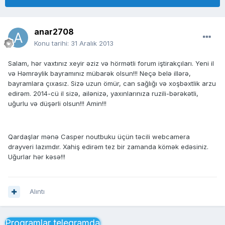
anar2708
Konu tarihi:
31 Aralık 2013
Salam, hər vaxtınız xeyir əziz və hörmətli forum iştirakçıları. Yeni il
və Həmrəylik bayramınız mübarək olsun!!! Neçə belə illərə,
bayramlara çıxasız. Sizə uzun ömür, can sağlığı və xoşbəxtlik arzu
edirəm. 2014-cü il sizə, ailənizə, yaxınlarınıza ruzili-bərəkətli,
uğurlu və düşərli olsun!!! Amin!!!
Qardaşlar mənə Casper noutbuku üçün təcili webcamera
drayveri lazımdır. Xahiş edirəm tez bir zamanda kömək edəsiniz.
Uğurlar hər kəsə!!!
Alıntı
Proqramlar telegramda