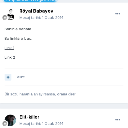
Röyal Babayev
Mesaj tarihi:
1 Ocak 2014
Səninlə bahəm.
Bu linklərə bax:
Link 1
Link 2
Alıntı
Bir sözü
haranla
anlayırsansa,
orana
girər!
Elit-killer
Mesaj tarihi:
1 Ocak 2014