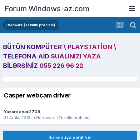
Forum Windows-az.com
Hardware (Texniki problem)
BÜTÜN KOMPÜTER \ PLAYSTATION \
TELEFONA AID SUALINIZI YAZA
BILƏRSINIZ 055 226 96 22
Casper webcam driver
Yazan:
anar2708
,
31 Aralık 2013
in
Hardware (Texniki problem)
Bu konuya yanıt ver