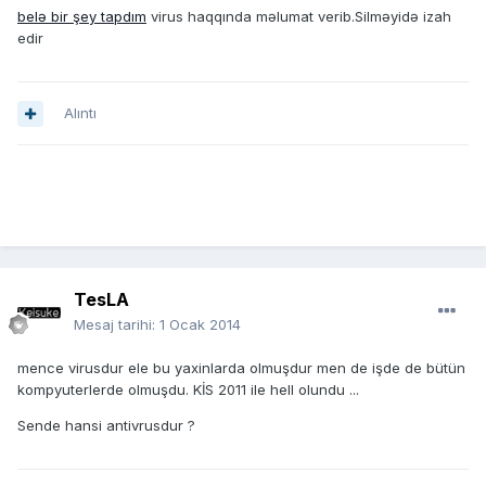
belə bir şey tapdım
virus haqqında məlumat verib.Silməyidə izah
edir
Alıntı
TesLA
Mesaj tarihi:
1 Ocak 2014
mence virusdur ele bu yaxinlarda olmuşdur men de işde de bütün
kompyuterlerde olmuşdu. KİS 2011 ile hell olundu ...
Sende hansi antivrusdur ?