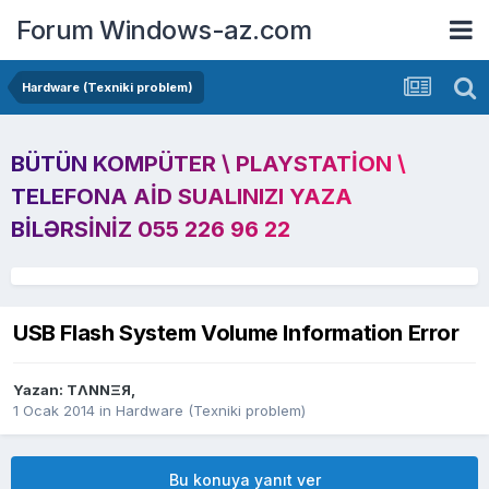
Forum Windows-az.com
Hardware (Texniki problem)
BÜTÜN KOMPÜTER \ PLAYSTATION \
TELEFONA AID SUALINIZI YAZA
BILƏRSINIZ 055 226 96 22
USB Flash System Volume Information Error
Yazan:
TΛNNΞЯ
,
1 Ocak 2014
in
Hardware (Texniki problem)
Bu konuya yanıt ver