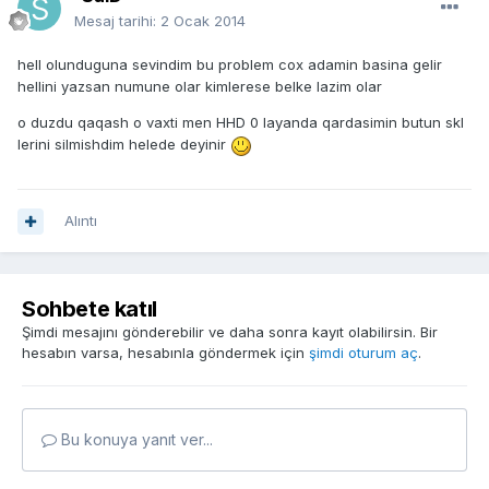
Mesaj tarihi:
2 Ocak 2014
hell olunduguna sevindim bu problem cox adamin basina gelir
hellini yazsan numune olar kimlerese belke lazim olar
o duzdu qaqash o vaxti men HHD 0 layanda qardasimin butun skl
lerini silmishdim helede deyinir
Alıntı
Sohbete katıl
Şimdi mesajını gönderebilir ve daha sonra kayıt olabilirsin. Bir
hesabın varsa, hesabınla göndermek için
şimdi oturum aç
.
Bu konuya yanıt ver...