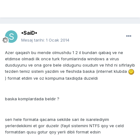
•SaiD•
Mesaj tarihi:
1 Ocak 2014
Azer qaqash bu mende olmushdu 1 2 il bundan qabaq ve ne
etdimse olmadi ilk once turk forumlarinda windows a virus
dusduyunu ve ona gore bele oldugunu oxudum ve hhd ni sifirlayib
tezden temiz sistem yazdim ve fleshida baska (internet klubda
) format etdim ve oz kompuma taxdiqda duzeldi
baska komplardada beldir ?
sen hele formata qacama sekilde sari ile isarelediyim
yerlerdekikimi et gor duzelir (fayil sistemini NTFS qoy ve celd
formatdan qusu gotur qoy yerli dibli format edsin