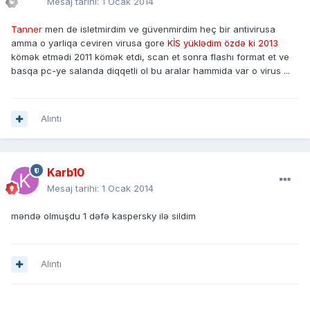
Mesaj tarihi:
1 Ocak 2014
Tanner
men de isletmirdim ve güvenmirdim heç bir antivirusa
amma o yarliqa ceviren virusa gore
KİS yüklədim özdə ki 2013
kömək etmədi 2011 kömək etdi, scan et sonra flashı format et ve
basqa pc-ye salanda diqqetli ol bu aralar hammida var o virus ...
Alıntı
Karb10
Mesaj tarihi:
1 Ocak 2014
məndə olmuşdu 1 dəfə kaspersky ilə sildim
Alıntı