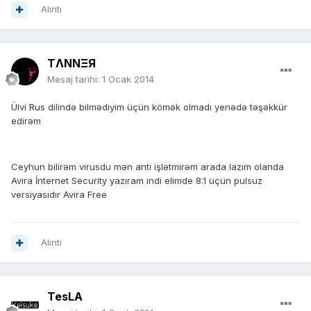
Alıntı
TΛNNΞЯ
Mesaj tarihi:
1 Ocak 2014
Ülvi Rus dilində bilmədiyim üçün kömək olmadı yenədə təşəkkür
edirəm
Ceyhun bilirəm virusdu mən anti işlətmirəm arada lazım olanda
Avira İnternet Security yazıram indi elimde 8.1 üçün pulsuz
versiyasıdır Avira Free
Alıntı
TesLA