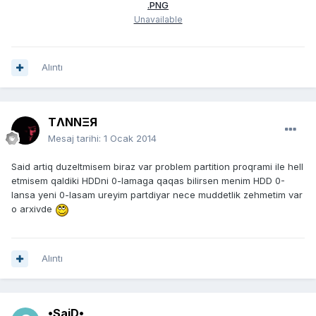
.PNG
Unavailable
Alıntı
TΛNNΞЯ
Mesaj tarihi:
1 Ocak 2014
Said artiq duzeltmisem biraz var problem partition proqrami ile hell
etmisem qaldiki HDDni 0-lamaga qaqas bilirsen menim HDD 0-
lansa yeni 0-lasam ureyim partdiyar nece muddetlik zehmetim var
o arxivde
Alıntı
•SaiD•