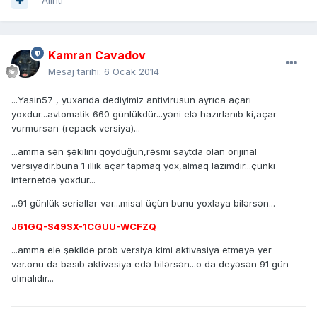
Alıntı
Kamran Cavadov
Mesaj tarihi:
6 Ocak 2014
...Yasin57 , yuxarıda dediyimiz antivirusun ayrıca açarı
yoxdur...avtomatik 660 günlükdür...yəni elə hazırlanıb ki,açar
vurmursan (repack versiya)...
...amma sən şəkilini qoyduğun,rəsmi saytda olan orijinal
versiyadır.buna 1 illik açar tapmaq yox,almaq lazımdır...çünki
internetdə yoxdur...
...91 günlük seriallar var...misal üçün bunu yoxlaya bilərsən...
J61GQ-S49SX-1CGUU-WCFZQ
...amma elə şəkildə prob versiya kimi aktivasiya etməyə yer
var.onu da basıb aktivasiya edə bilərsən...o da deyəsən 91 gün
olmalıdır...