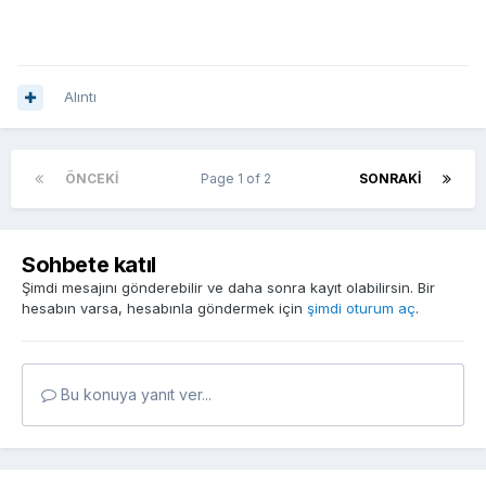
Alıntı
ÖNCEKI
Page 1 of 2
SONRAKI
Sohbete katıl
Şimdi mesajını gönderebilir ve daha sonra kayıt olabilirsin. Bir
hesabın varsa, hesabınla göndermek için
şimdi oturum aç
.
Bu konuya yanıt ver...