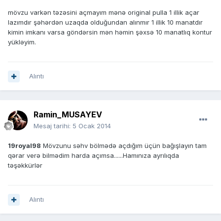
mövzu varkən təzəsini açmayım mənə original pulla 1 illik açar
lazımdır şəhərdən uzaqda olduğundan alınmır 1 illik 10 manatdır
kimin imkanı varsa göndərsin mən həmin şəxsə 10 manatlıq kontur
yükləyim.
Alıntı
Ramin_MUSAYEV
Mesaj tarihi:
5 Ocak 2014
19royal98
Mövzunu səhv bölmədə açdığım üçün bağışlayın tam
qərar verə bilmədim harda açımsa......Hamınıza ayrılıqda
təşəkkürlər
Alıntı