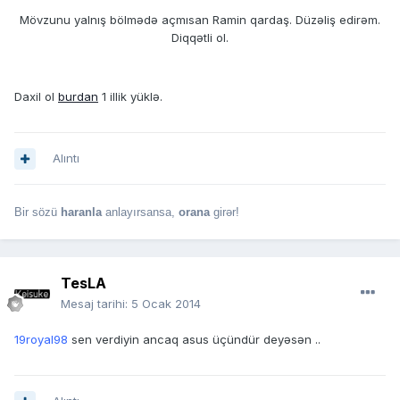
Mövzunu yalnış bölmədə açmısan Ramin qardaş. Düzəliş edirəm.
Diqqətli ol.
Daxil ol
burdan
1 illik yüklə.
Alıntı
Bir sözü
haranla
anlayırsansa,
orana
girər!
TesLA
Mesaj tarihi:
5 Ocak 2014
19royal98
sen verdiyin ancaq asus üçündür deyəsən ..