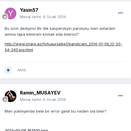
Yasin57
Mesaj tarihi:
6 Ocak 2014
Bu sizin dediyiniz Bir illik kasperskyin parolunu mən axtardım
amma tapa bilmirəm kömək edə bilərsiz?
http://www.share.az/fofuaursebe1/bandicam_2014-01-06_12-20-
54-245.jpg.html
Alıntı
Ramin_MUSAYEV
Mesaj tarihi:
6 Ocak 2014
Mən yükləyəndə belə bir error gəldi bu nədən ola bilər?
2014-01-06_163510.png