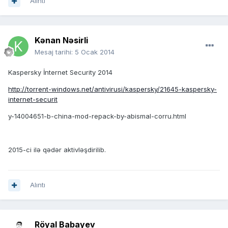
Alıntı
Kənan Nəsirli
Mesaj tarihi:
5 Ocak 2014
Kaspersky İnternet Security 2014
http://torrent-windows.net/antivirusi/kaspersky/21645-kaspersky-
internet-securit
y-14004651-b-china-mod-repack-by-abismal-corru.html
2015-ci ilə qədər aktivləşdirilib.
Alıntı
Röyal Babayev