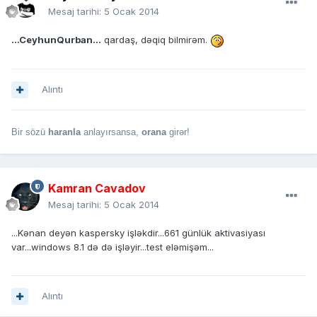
Mesaj tarihi:
5 Ocak 2014
...CeyhunQurban...
qardaş, dəqiq bilmirəm.
Alıntı
Bir sözü
haranla
anlayırsansa,
orana
girər!
Kamran Cavadov
Mesaj tarihi:
5 Ocak 2014
...Kənan deyən kaspersky işləkdir...661 günlük aktivasiyası
var...windows 8.1 də də işləyir...test eləmişəm...
Alıntı