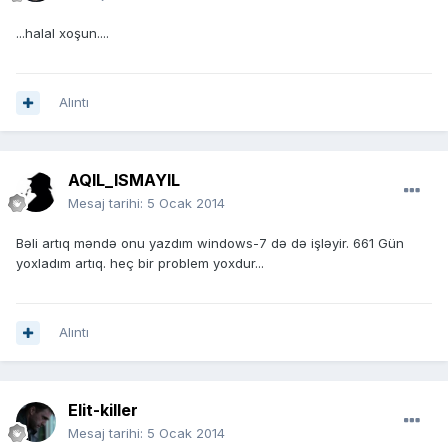
...halal xoşun....
Alıntı
AQIL_ISMAYIL
Mesaj tarihi:
5 Ocak 2014
Bəli artıq məndə onu yazdım windows-7 də də işləyir. 661 Gün
yoxladım artıq. heç bir problem yoxdur...
Alıntı
Elit-killer
Mesaj tarihi:
5 Ocak 2014