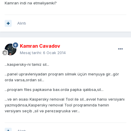
Kamran indi nə etməliyəmki?
Alıntı
Kamran Cavadov
Mesaj tarihi:
6 Ocak 2014
...kaspersky-ni təmiz sil...
...panel upravleniyadan proqram silmək üçün menyuya gir...gör
orda varsa,ordan sil...
...proqram files papkasına bax.orda papka qalıbsa,sil...
...və ən əsası Kaspersky removal Tool ilə sil...əvvəl hansı versiyanı
yazmışdınsa,Kaspersky removal Tool proqramında həmin
versiyanı seçib ,sil və perezaqruska ver...