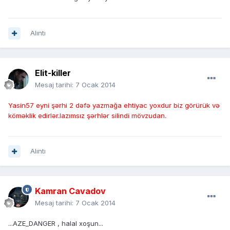
Alıntı
Elit-killer
Mesaj tarihi:
7 Ocak 2014
Yasin57 eyni şərhi 2 dəfə yazmağa ehtiyac yoxdur biz görürük və
köməklik edirlər.lazımsız şərhlər silindi mövzudan.
Alıntı
Kamran Cavadov
Mesaj tarihi:
7 Ocak 2014
...AZE_DANGER , halal xoşun...