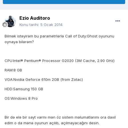
Ezio Auditoro
Konu tarihi:
5 Ocak 2014
Bilmək istəyirəm bu parametrlərlə Call of Duty:Ghost oyununu
oynaya bilərəm?
CPU:Intel® Pentium® Processor G2020 (3M Cache, 2.90 GHz)
RAM:8 GB
VGA:Nvidia Geforce 610m 2GB (from Zotac)
HDD:Samsung 150 GB
OS:Windows 8 Pro
Bir də elə bir sayt varmı mən öz sistem məlumatlarımı ora daxil
edim o da mənə oyunun açılıb, açılmayacağını desin.