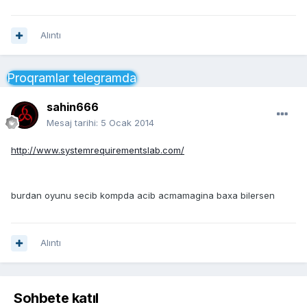
Alıntı
Proqramlar telegramda
sahin666
Mesaj tarihi:
5 Ocak 2014
http://www.systemrequirementslab.com/
burdan oyunu secib kompda acib acmamagina baxa bilersen
Alıntı
Sohbete katıl