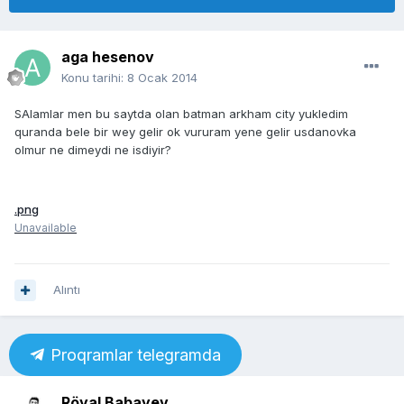
aga hesenov
Konu tarihi:
8 Ocak 2014
SAlamlar men bu saytda olan batman arkham city yukledim
quranda bele bir wey gelir ok vururam yene gelir usdanovka
olmur ne dimeydi ne isdiyir?
.png
Unavailable
Alıntı
Proqramlar telegramda
Röyal Babayev