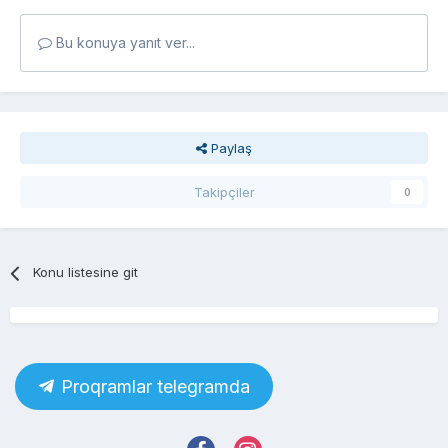
Bu konuya yanıt ver...
Paylaş
Takipçiler
0
Konu listesine git
Proqramlar telegramda