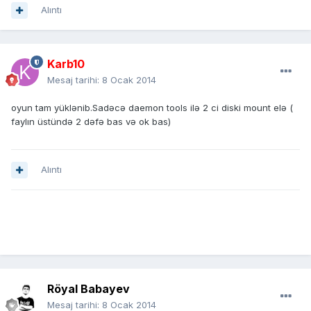
Alıntı
Karb10
Mesaj tarihi:
8 Ocak 2014
oyun tam yüklənib.Sadəcə daemon tools ilə 2 ci diski mount elə (
faylın üstündə 2 dəfə bas və ok bas)
Alıntı
Röyal Babayev
Mesaj tarihi:
8 Ocak 2014