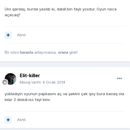
Ülvi qardaş, burda yazılıb ki, data1.bin faylı yoxdur. Oyun necə
açacaq?
Alıntı
Bir sözü
haranla
anlayırsansa,
orana
girər!
Elit-killer
Mesaj tarihi:
9 Ocak 2014
yüklədiyin oyunun papkasını aç və şəklini çək qoy bura baxaq ola
bilər 2 diskdi.iso fayl kimi.
Alıntı