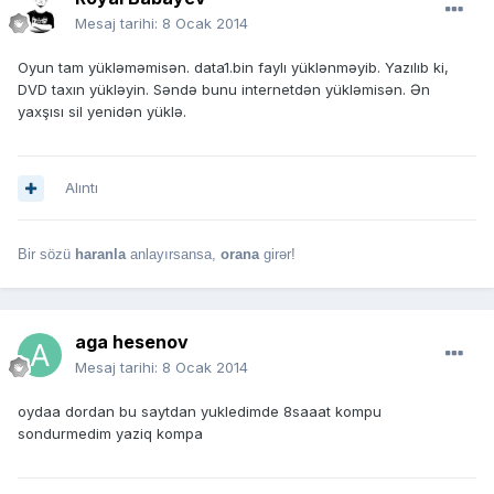
Mesaj tarihi:
8 Ocak 2014
Oyun tam yükləməmisən. data1.bin faylı yüklənməyib. Yazılıb ki,
DVD taxın yükləyin. Səndə bunu internetdən yükləmisən. Ən
yaxşısı sil yenidən yüklə.
Alıntı
Bir sözü
haranla
anlayırsansa,
orana
girər!
aga hesenov
Mesaj tarihi:
8 Ocak 2014
oydaa dordan bu saytdan yukledimde 8saaat kompu
sondurmedim yaziq kompa