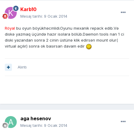
Karb10
Mesaj tarihi:
9 Ocak 2014
Röyal
bu oyun böyükhəcmlidi.Oyunu mexanik repack edib.Və
diskə yazmaq üçündə hazır isolara bölüb.Daemon tools nan 1 ci
diski yazandan sonra 2 cinin üstünə klik edirsən mount olur(
virtual açılır) sonra ok basırsan davam edir
Alıntı
aga hesenov
Mesaj tarihi:
9 Ocak 2014