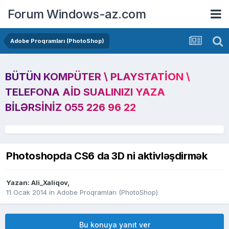
Forum Windows-az.com
Adobe Proqramları (PhotoShop)
BÜTÜN KOMPÜTER \ PLAYSTATION \
TELEFONA AID SUALINIZI YAZA
BILƏRSINIZ 055 226 96 22
Photoshopda CS6 da 3D ni aktivləşdirmək
Yazan:
Ali_Xaliqov
,
11 Ocak 2014
in
Adobe Proqramları (PhotoShop)
Bu konuya yanıt ver