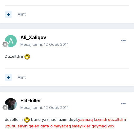
Alıntı
Ali_Xaliqov
Mesaj tarihi:
12 Ocak 2014
Duzeltdim
Alıntı
Elit-killer
Mesaj tarihi:
12 Ocak 2014
düzəltdim
bunu yazmaq lazım deyil.
yazmaq lazımdı düzəltdim
üzürlü sayın gələn dəfə olmayacaq.smayliklər qoymaq yox.