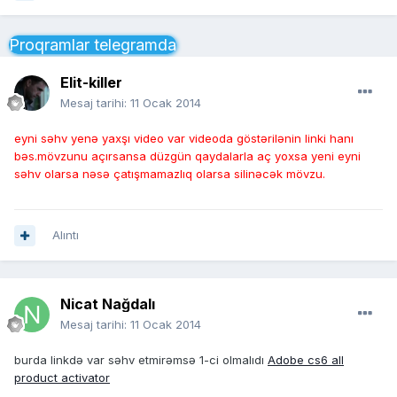
Proqramlar telegramda
Elit-killer
Mesaj tarihi:
11 Ocak 2014
eyni səhv yenə yaxşı video var videoda göstərilənin linki hanı
bəs.mövzunu açırsansa düzgün qaydalarla aç yoxsa yeni eyni
səhv olarsa nəsə çatışmamazlıq olarsa silinəcək mövzu.
Alıntı
Nicat Nağdalı
Mesaj tarihi:
11 Ocak 2014
burda linkdə var səhv etmirəmsə 1-ci olmalıdı
Adobe cs6 all
product activator