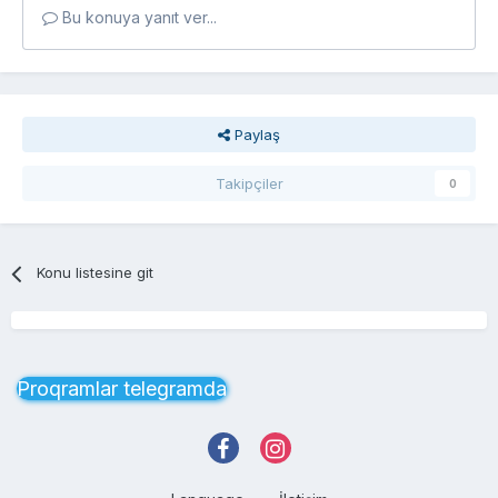
Bu konuya yanıt ver...
Paylaş
Takipçiler
0
Konu listesine git
Proqramlar telegramda