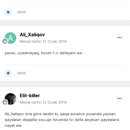
Alıntı
Ali_Xaliqov
Mesaj tarihi:
13 Ocak 2014
yaxwi, uzadmayaq, forum 1 ci defeyem axi .
Alıntı
Elit-killer
Mesaj tarihi:
13 Ocak 2014
Ali_Xaliqov ona görə dedim ki, qaqa əvvəlcə yuxarıda yazılan
qaydaları diqqətlə oxu.uje forumda 1ci dəfə deyilsən qaydalara
riayət elə.