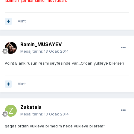
lazımsız şərhlər silindi mövzudan.
Alıntı
Ramin_MUSAYEV
Mesaj tarihi:
13 Ocak 2014
Point Blank rusun rəsmi səyfəsində var....Ordan yükləyə bilərsən
Alıntı
Zakatala
Mesaj tarihi:
13 Ocak 2014
qaqas ordan yukleye bilmedim nece yukleye bilerem?