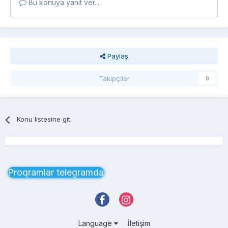
Bu konuya yanıt ver...
Paylaş
Takipçiler
0
Konu listesine git
Proqramlar telegramda
Language
İletişim