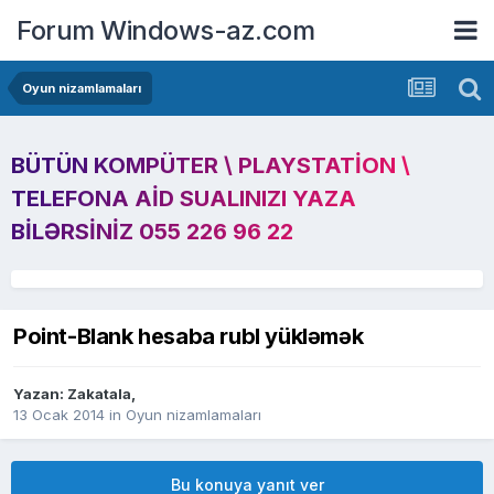
Forum Windows-az.com
Oyun nizamlamaları
BÜTÜN KOMPÜTER \ PLAYSTATION \
TELEFONA AID SUALINIZI YAZA
BILƏRSINIZ 055 226 96 22
Point-Blank hesaba rubl yükləmək
Yazan:
Zakatala
,
13 Ocak 2014
in
Oyun nizamlamaları
Bu konuya yanıt ver