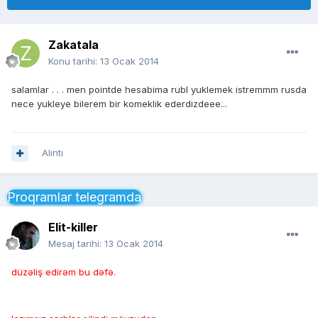
Zakatala
Konu tarihi:
13 Ocak 2014
salamlar . . . men pointde hesabima rubl yuklemek istremmm rusda
nece yukleye bilerem bir komeklik ederdizdeee...
Alıntı
Proqramlar telegramda
Elit-killer
Mesaj tarihi:
13 Ocak 2014
düzəliş edirəm bu dəfə.