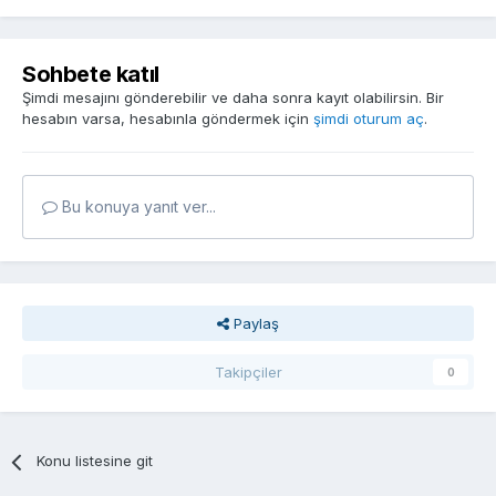
Sohbete katıl
Şimdi mesajını gönderebilir ve daha sonra kayıt olabilirsin. Bir
hesabın varsa, hesabınla göndermek için
şimdi oturum aç
.
Bu konuya yanıt ver...
Paylaş
Takipçiler
0
Konu listesine git