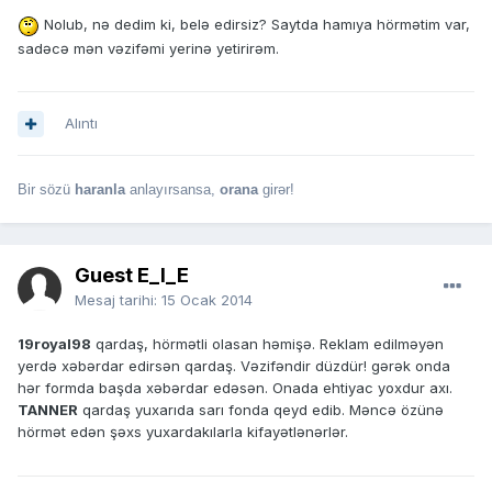
Nolub, nə dedim ki, belə edirsiz? Saytda hamıya hörmətim var,
sadəcə mən vəzifəmi yerinə yetirirəm.
Alıntı
Bir sözü
haranla
anlayırsansa,
orana
girər!
Guest E_I_E
Mesaj tarihi:
15 Ocak 2014
19royal98
qardaş, hörmətli olasan həmişə. Reklam edilməyən
yerdə xəbərdar edirsən qardaş. Vəzifəndir düzdür! gərək onda
hər formda başda xəbərdar edəsən. Onada ehtiyac yoxdur axı.
TANNER
qardaş yuxarıda sarı fonda qeyd edib. Məncə özünə
hörmət edən şəxs yuxardakılarla kifayətlənərlər.