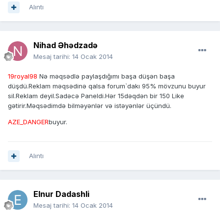
Alıntı
Nihad Əhədzadə
Mesaj tarihi:
14 Ocak 2014
19royal98
Nə məqsədlə paylaşdığımı başa düşən başa
düşdü.Reklam məqsədinə qalsa forum`dakı 95% mövzunu buyur
sil.Reklam deyil.Sadəcə Paneldi.Hər 15dəqdən bir 150 Like
gətirir.Məqsədimdə bilməyənlər və istəyənlər üçündü.
AZE_DANGER
buyur.
Alıntı
Elnur Dadashli
Mesaj tarihi:
14 Ocak 2014