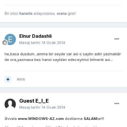
Bir sözü
haranla
anlayırsansa,
orana
girər!
Elnur Dadashli
Mesaj tarihi:
14 Ocak 2014
he,basa dusdum...amma bir seyde var axi o saytin adin yazmalidir
de ora,yazmasa bes hansi saytdan edeceyimizi bilmerik axi...
Alıntı
Guest E_I_E
Mesaj tarihi:
14 Ocak 2014
Əvvəla
www.WINDOWS-AZ.com
dostlarına
SALAM
lar!!!