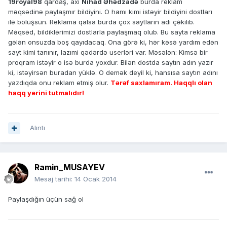
19royal98
qardaş, axı
Nihad Əhədzadə
burda reklam
məqsədinə paylaşmır bildiyini. O hamı kimi istəyir bildiyini dostları
ilə bölüşsün. Reklama qalsa burda çox saytların adı çəkilib.
Məqsəd, bildiklərimizi dostlarla paylaşmaq olub. Bu sayta reklama
gələn onsuzda boş qayıdacaq. Ona görə ki, hər kəsə yardım edən
sayt kimi tanınır, lazımi qədərdə userləri var. Məsələn: Kimsə bir
proqram istəyir o isə burda yoxdur. Bilən dostda saytın adın yazır
ki, istəyirsən buradan yüklə. O demək deyil ki, hansısa saytın adını
yazdıqda onu reklam etmiş olur.
Tərəf saxlamıram. Haqqlı olan
haqq yerini tutmalıdır!
Alıntı
Ramin_MUSAYEV
Mesaj tarihi:
14 Ocak 2014
Paylaşdığın üçün sağ ol