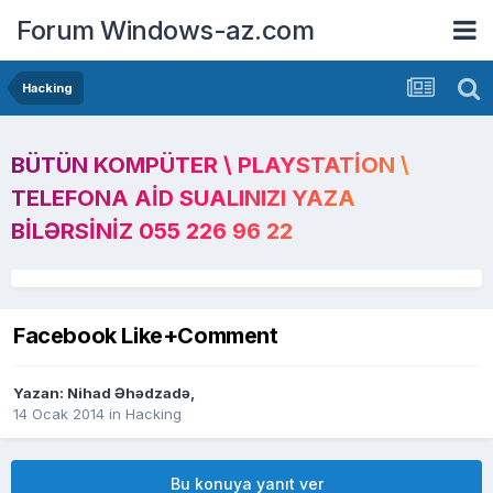
Forum Windows-az.com
Hacking
BÜTÜN KOMPÜTER \ PLAYSTATION \
TELEFONA AID SUALINIZI YAZA
BILƏRSINIZ 055 226 96 22
Facebook Like+Comment
Yazan:
Nihad Əhədzadə
,
14 Ocak 2014
in
Hacking
Bu konuya yanıt ver