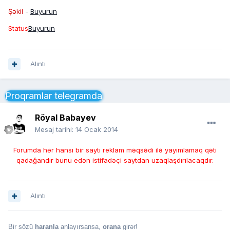
Şəkil
-
Buyurun
Status
Buyurun
Alıntı
Proqramlar telegramda
Röyal Babayev
Mesaj tarihi:
14 Ocak 2014
Forumda hər hansı bir saytı reklam məqsədi ilə yayımlamaq qəti
qadağandır bunu edən istifadəçi saytdan uzaqlaşdırılacaqdır.
Alıntı
Bir sözü
haranla
anlayırsansa,
orana
girər!