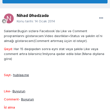
Nihad Əhədzadə
Konu tarihi:
14 Ocak 2014
Salamlar.Bugün sizlərə Facebook`da Like və Comment
proqramlarını göstərəcəm.Video dəsrliklər+Status və şəkilin id`ni
almağı göstərəcəm(Comment artırmaq üçün id istəyir).
Qeyd:
Hər 15 dəqiqədən sonra eyni stat vəya şəkilə Like vəya
comment artıra bilərsiniz.1milyona qədər edilə bilər.(Mənə diyilənə
görə)
Sayt
-
hublaa.me
Like
-
Buyurun
Comment
-
Buyurun
İd alma