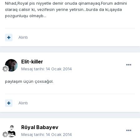
Nihad,Royal pis niyyetle demir onuda qinamayaq.Forum admini
olaraq calisir ki, vezifesin yerine yetirsin...burda da ki,qayda
pozgunluqu olmayb...
Alıntı
Elit-killer
Mesaj tarihi:
14 Ocak 2014
paylaşım üçün çoxsağol.
Alıntı
Röyal Babayev
Mesaj tarihi:
14 Ocak 2014