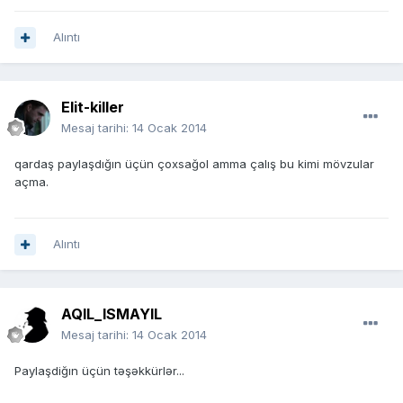
Alıntı
Elit-killer
Mesaj tarihi:
14 Ocak 2014
qardaş paylaşdığın üçün çoxsağol amma çalış bu kimi mövzular
açma.
Alıntı
AQIL_ISMAYIL
Mesaj tarihi:
14 Ocak 2014
Paylaşdiğın üçün təşəkkürlər...