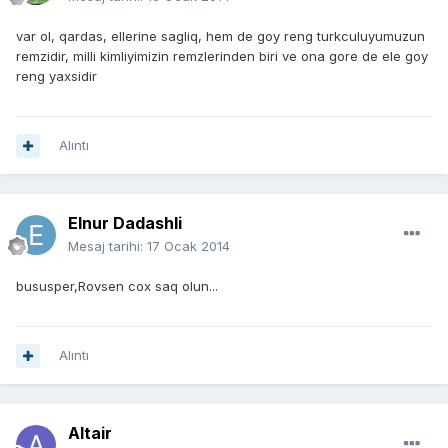
var ol, qardas, ellerine sagliq, hem de goy reng turkculuyumuzun
remzidir, milli kimliyimizin remzlerinden biri ve ona gore de ele goy
reng yaxsidir
Alıntı
Elnur Dadashli
Mesaj tarihi:
17 Ocak 2014
bususper,Rovsen cox saq olun...
Alıntı
Altair