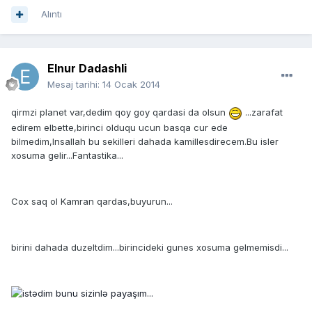
Alıntı
Elnur Dadashli
Mesaj tarihi:
14 Ocak 2014
qirmzi planet var,dedim qoy goy qardasi da olsun
...zarafat
edirem elbette,birinci olduqu ucun basqa cur ede
bilmedim,Insallah bu sekilleri dahada kamillesdirecem.Bu isler
xosuma gelir...Fantastika...
Cox saq ol Kamran qardas,buyurun...
birini dahada duzeltdim...birincideki gunes xosuma gelmemisdi...