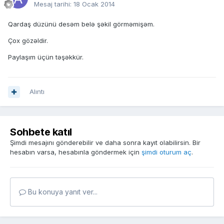
Mesaj tarihi:
18 Ocak 2014
Qardaş düzünü desəm belə şəkil görməmişəm.
Çox gözəldir.
Paylaşım üçün təşəkkür.
Alıntı
Sohbete katıl
Şimdi mesajını gönderebilir ve daha sonra kayıt olabilirsin. Bir
hesabın varsa, hesabınla göndermek için
şimdi oturum aç
.
Bu konuya yanıt ver...