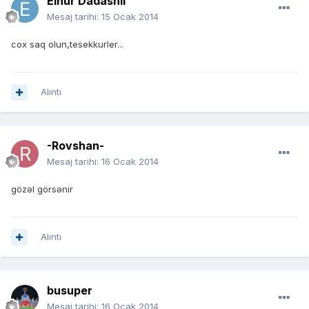
Elnur Dadashli
Mesaj tarihi:
15 Ocak 2014
cox saq olun,tesekkurler...
Alıntı
-Rovshan-
Mesaj tarihi:
16 Ocak 2014
gözəl görsənir
Alıntı
busuper
Mesaj tarihi:
16 Ocak 2014