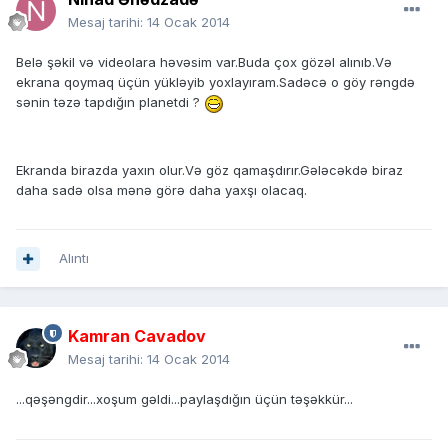
Mesaj tarihi:
14 Ocak 2014
Belə şəkil və videolara həvəsim var.Buda çox gözəl alınıb.Və
ekrana qoymaq üçün yükləyib yoxlayıram.Sadəcə o göy rəngdə
sənin təzə tapdığın planetdi ?
Ekranda birazda yaxın olur.Və göz qamaşdırır.Gələcəkdə biraz
daha sadə olsa mənə görə daha yaxşı olacaq.
Alıntı
Kamran Cavadov
Mesaj tarihi:
14 Ocak 2014
...qəşəngdir...xoşum gəldi...paylaşdığın üçün təşəkkür...