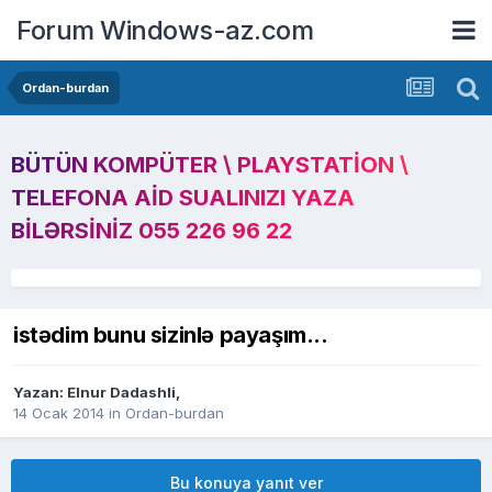
Forum Windows-az.com
Ordan-burdan
BÜTÜN KOMPÜTER \ PLAYSTATION \
TELEFONA AID SUALINIZI YAZA
BILƏRSINIZ 055 226 96 22
istədim bunu sizinlə payaşım...
Yazan:
Elnur Dadashli
,
14 Ocak 2014
in
Ordan-burdan
Bu konuya yanıt ver