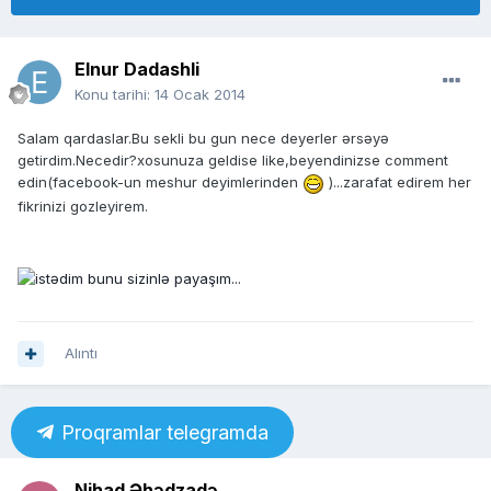
Elnur Dadashli
Konu tarihi:
14 Ocak 2014
Salam qardaslar.Bu sekli bu gun nece deyerler ərsəyə
getirdim.Necedir?xosunuza geldise like,beyendinizse comment
edin(facebook-un meshur deyimlerinden
)...zarafat edirem her
fikrinizi gozleyirem.
Alıntı
Proqramlar telegramda
Nihad Əhədzadə