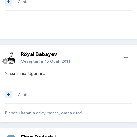
Alıntı
Röyal Babayev
Mesaj tarihi:
15 Ocak 2014
Yaxşı alınıb. Uğurlar...
Alıntı
Bir sözü
haranla
anlayırsansa,
orana
girər!