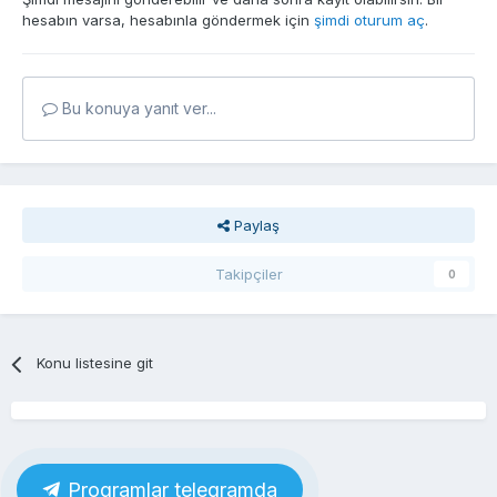
hesabın varsa, hesabınla göndermek için
şimdi oturum aç
.
Bu konuya yanıt ver...
Paylaş
Takipçiler
0
Konu listesine git
Proqramlar telegramda