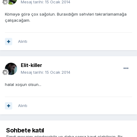
Mesaj tarihi:
15 Ocak 2014
Köməyə görə çox sağolun. Buraxdığım səhvləri təkrarlamamağa
çalışacağam.
Alıntı
Elit-killer
Mesaj tarihi:
15 Ocak 2014
halal xoşun olsun...
Alıntı
Sohbete katıl
Şimdi mesajını gönderebilir ve daha sonra kayıt olabilirsin. Bir