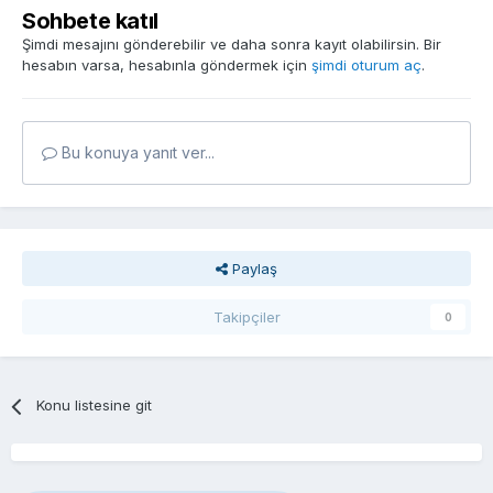
Sohbete katıl
Şimdi mesajını gönderebilir ve daha sonra kayıt olabilirsin. Bir
hesabın varsa, hesabınla göndermek için
şimdi oturum aç
.
Bu konuya yanıt ver...
Paylaş
Takipçiler
0
Konu listesine git