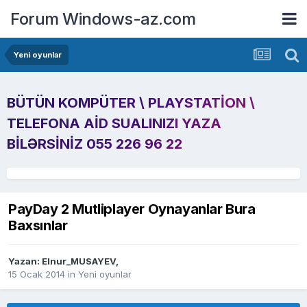
Forum Windows-az.com
Yeni oyunlar
BÜTÜN KOMPÜTER \ PLAYSTATION \
TELEFONA AID SUALINIZI YAZA
BILƏRSINIZ 055 226 96 22
PayDay 2 Mutliplayer Oynayanlar Bura
Baxsınlar
Yazan:
Elnur_MUSAYEV
,
15 Ocak 2014
in
Yeni oyunlar