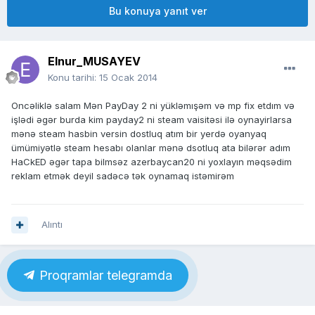
Bu konuya yanıt ver
Elnur_MUSAYEV
Konu tarihi:
15 Ocak 2014
Oncəliklə salam Mən PayDay 2 ni yükləmışəm və mp fix etdım və
işlədi əgər burda kim payday2 ni steam vaisitəsi ilə oynayirlarsa
mənə steam hasbin versin dostluq atım bir yerdə oyanyaq
ümümiyətlə steam hesabı olanlar mənə dsotluq ata bilərər adım
HaCkED əgər tapa bilmsəz azerbaycan20 ni yoxlayın məqsədim
reklam etmək deyil sadəcə tək oynamaq istəmirəm
Alıntı
Proqramlar telegramda