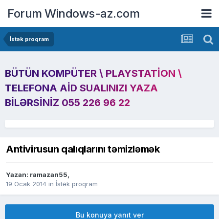
Forum Windows-az.com
İstək proqram
BÜTÜN KOMPÜTER \ PLAYSTATION \
TELEFONA AID SUALINIZI YAZA
BILƏRSINIZ 055 226 96 22
Antivirusun qalıqlarını təmizləmək
Yazan:
ramazan55
,
19 Ocak 2014
in
İstək proqram
Bu konuya yanıt ver