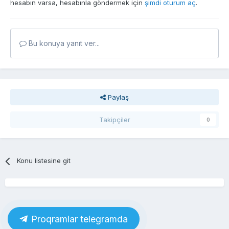
hesabın varsa, hesabınla göndermek için
şimdi oturum aç
.
Bu konuya yanıt ver...
Paylaş
Takipçiler
0
Konu listesine git
Proqramlar telegramda