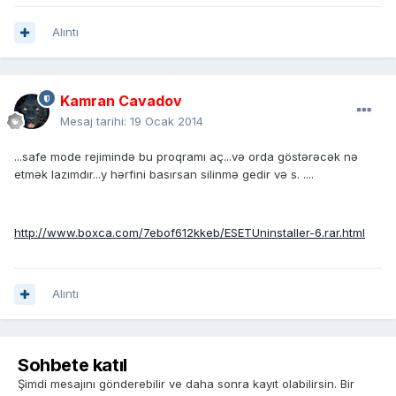
Alıntı
Kamran Cavadov
Mesaj tarihi:
19 Ocak 2014
...safe mode rejimində bu proqramı aç...və orda göstərəcək nə
etmək lazımdır...y hərfini basırsan silinmə gedir və s. ....
http://www.boxca.com/7ebof612kkeb/ESETUninstaller-6.rar.html
Alıntı
Sohbete katıl
Şimdi mesajını gönderebilir ve daha sonra kayıt olabilirsin. Bir