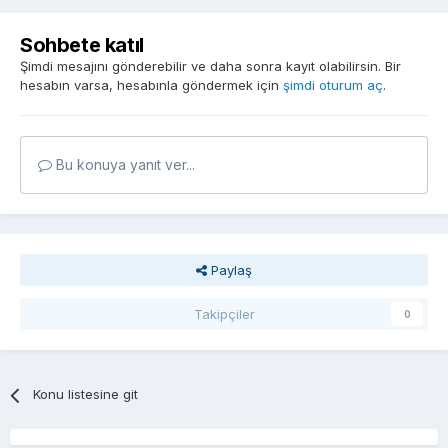
Sohbete katıl
Şimdi mesajını gönderebilir ve daha sonra kayıt olabilirsin. Bir
hesabın varsa, hesabınla göndermek için
şimdi oturum aç
.
Bu konuya yanıt ver...
Paylaş
Takipçiler
0
Konu listesine git