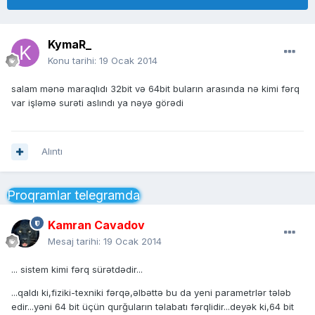
KymaR_
Konu tarihi:
19 Ocak 2014
salam mənə maraqlıdı 32bit və 64bit buların arasında nə kimi fərq
var işləmə surəti aslındı ya nəyə görədi
Alıntı
Proqramlar telegramda
Kamran Cavadov
Mesaj tarihi:
19 Ocak 2014
... sistem kimi fərq sürətdədir...
...qaldı ki,fiziki-texniki fərqə,əlbəttə bu da yeni parametrlər tələb
edir...yəni 64 bit üçün qurğuların təlabatı fərqlidir...deyək ki,64 bit