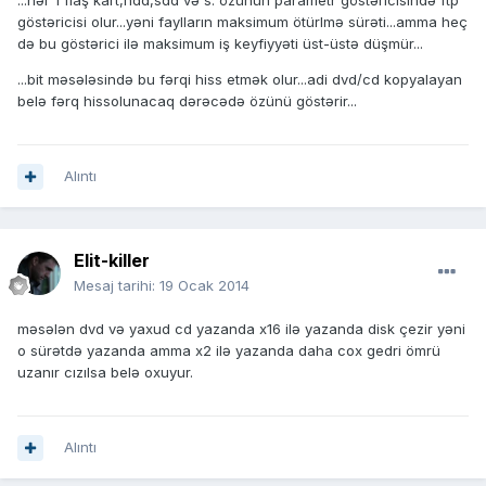
...hər 1 flaş kart,hdd,sdd və s. özünün parametr göstəricisində ftp
göstəricisi olur...yəni faylların maksimum ötürlmə sürəti...amma heç
də bu göstərici ilə maksimum iş keyfiyyəti üst-üstə düşmür...
...bit məsələsində bu fərqi hiss etmək olur...adi dvd/cd kopyalayan
belə fərq hissolunacaq dərəcədə özünü göstərir...
Alıntı
Elit-killer
Mesaj tarihi:
19 Ocak 2014
məsələn dvd və yaxud cd yazanda x16 ilə yazanda disk çezir yəni
o sürətdə yazanda amma x2 ilə yazanda daha cox gedri ömrü
uzanır cızılsa belə oxuyur.
Alıntı