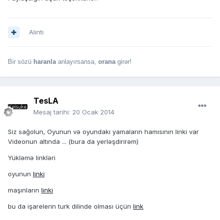
Alıntı
Bir sözü
haranla
anlayırsansa,
orana
girər!
TesLA
Mesaj tarihi:
20 Ocak 2014
Siz sağolun, Oyunun və oyundakı yamaların hamısının linki var
Videonun altında ... (bura da yerləşdirirəm)
Yükləmə linkləri
oyunun
linki
maşınların
linki
bu da işarelerin turk dilinde olması üçün
link