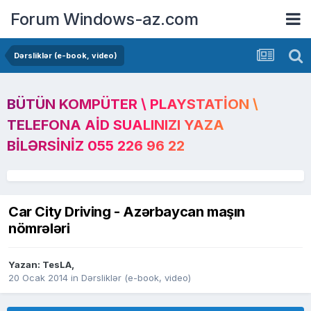
Forum Windows-az.com
Dərsliklər (e-book, video)
BÜTÜN KOMPÜTER \ PLAYSTATION \
TELEFONA AID SUALINIZI YAZA
BILƏRSINIZ 055 226 96 22
Car City Driving - Azərbaycan maşın
nömrələri
Yazan:
TesLA
,
20 Ocak 2014
in
Dərsliklər (e-book, video)