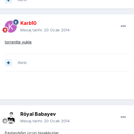
Karb10
Mesaj tarihi:
20 Ocak 2014
torrentle yukle
Alıntı
Röyal Babayev
Mesaj tarihi:
20 Ocak 2014
Paylaşdığın üçün təşəkkürlər.