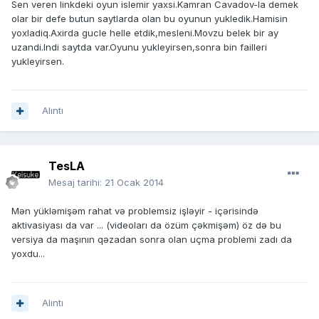
Sen veren linkdeki oyun islemir yaxsi.Kamran Cavadov-la demek
olar bir defe butun saytlarda olan bu oyunun yukledik.Hamisin
yoxladiq.Axirda gucle helle etdik,mesleni.Movzu belek bir ay
uzandi.Indi saytda var.Oyunu yukleyirsen,sonra bin failleri
yukleyirsen.
Alıntı
TesLA
Mesaj tarihi:
21 Ocak 2014
Mən yükləmişəm rahat və problemsiz işləyir - içərisində
aktivasiyası da var ... (videoları da özüm çəkmişəm) öz də bu
versiya da maşının qəzadan sonra olan uçma problemi zadı da
yoxdu...
Alıntı