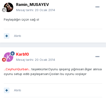
Ramin_MUSAYEV
Mesaj tarihi:
20 Ocak 2014
Paylaşdığın üçün sağ ol
Alıntı
Karb10
Mesaj tarihi:
20 Ocak 2014
...CeyhunQurban...
təşəkkürlər.Oyunu qəşəng yığmısan.Əgər alınsa
oyunu setup edib paylaşarsan.Çoxları bu oyunu xoşlayır
Alıntı