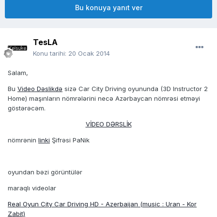
Bu konuya yanıt ver
TesLA
Konu tarihi:
20 Ocak 2014
Salam,
Bu
Video Dəslikdə
sizə Car City Driving oyununda (3D Instructor 2
Home) maşınların nömrələrini necə Azərbaycan nömrəsi etməyi
göstərəcəm.
VİDEO DƏRSLİK
nömrənin
linki
Şifrəsi PaNik
oyundan bəzi görüntülər
maraqlı videolar
Real Oyun City Car Driving HD - Azerbaijan (music : Uran - Kor
Zabit)