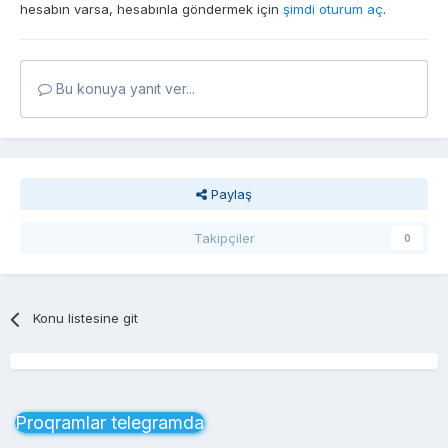
hesabın varsa, hesabınla göndermek için
şimdi oturum aç
.
Bu konuya yanıt ver...
Paylaş
Takipçiler
0
Konu listesine git
Proqramlar telegramda