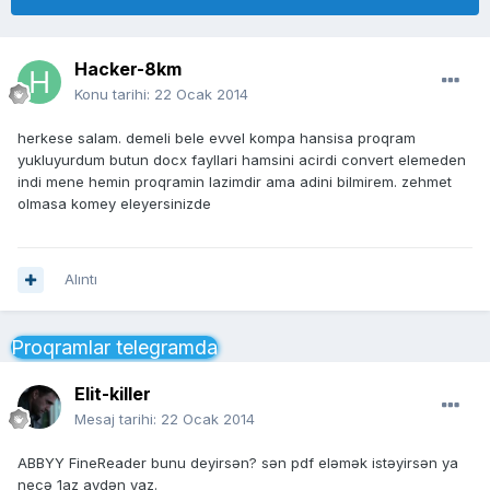
Hacker-8km
Konu tarihi:
22 Ocak 2014
herkese salam. demeli bele evvel kompa hansisa proqram
yukluyurdum butun docx fayllari hamsini acirdi convert elemeden
indi mene hemin proqramin lazimdir ama adini bilmirem. zehmet
olmasa komey eleyersinizde
Alıntı
Proqramlar telegramda
Elit-killer
Mesaj tarihi:
22 Ocak 2014
ABBYY FineReader bunu deyirsən? sən pdf eləmək istəyirsən ya
necə 1az aydən yaz.