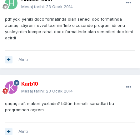
Mesaj tarihi:
23 Ocak 2014
pdf yox. yeniki docx formatinda olan senedi doc formatinda
acmaq istiyrem. evvel texmini 1mb olcusunde proqram idi onu
yukleyirdim kompa rahat docx formatinda olan senedleri doc kimi
acirdi
Alıntı
Karb10
Mesaj tarihi:
23 Ocak 2014
qaqaş soft makeri yoxladın? bütün formatlı sənədləri bu
proqramnan açıram
Alıntı