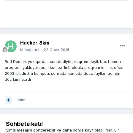
Hacker-8km
Mesaj tarihi:
23 Ocak 2014
Red Demon-yox qardas sen dediyin proqram deyil. bax hemen
proqrami yukluyurdeum kompa 1mb olculu proqram idi. ms ofice
2003 isledirdim kompda. sonrada kompda docx fayllari acirdim
doc kimi acrdi
Alıntı
Sohbete katıl
Şimdi mesajını gönderebilir ve daha sonra kayıt olabilirsin. Bir