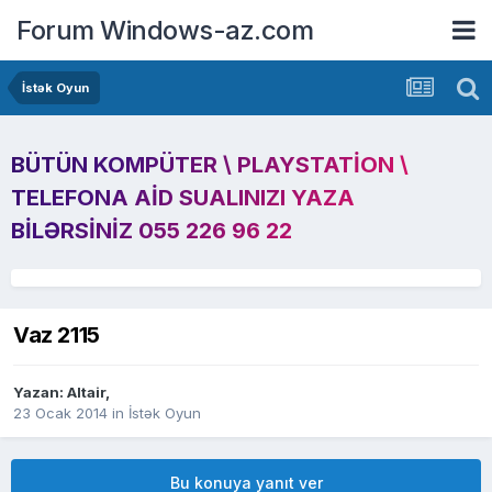
Forum Windows-az.com
İstək Oyun
BÜTÜN KOMPÜTER \ PLAYSTATION \
TELEFONA AID SUALINIZI YAZA
BILƏRSINIZ 055 226 96 22
Vaz 2115
Yazan:
Altair
,
23 Ocak 2014
in
İstək Oyun
Bu konuya yanıt ver