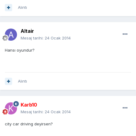
Alıntı
Altair
Mesaj tarihi:
24 Ocak 2014
Hansı oyundur?
Alıntı
Karb10
Mesaj tarihi:
24 Ocak 2014
city car driving deyirsen?