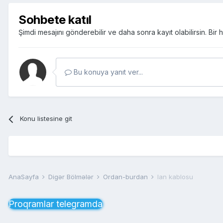
Sohbete katıl
Şimdi mesajını gönderebilir ve daha sonra kayıt olabilirsin. Bi
Bu konuya yanıt ver...
Konu listesine git
AnaSayfa
Digər Bölmələr
Ordan-burdan
lan kablosu
Proqramlar telegramda