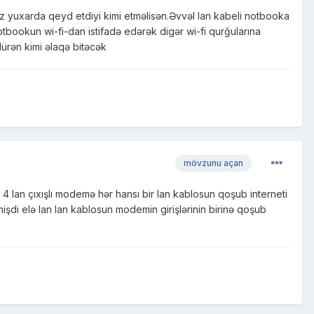
ız yuxarda qeyd etdiyi kimi etməlisən.Əvvəl lan kabeli notbooka
otbookun wi-fi-dan istifadə edərək digər wi-fi qurğularına
ürən kimi əlaqə bitəcək
mövzunu açan
4 lan çıxışlı modemə hər hansı bir lan kablosun qoşub interneti
mişdi elə lan lan kablosun modemin girişlərinin birinə qoşub