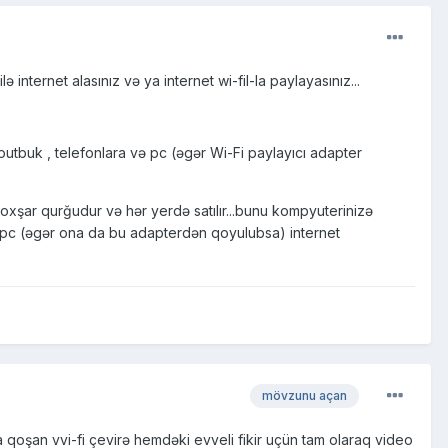
lə internet alasınız və ya internet wi-fil-la paylayasınız...
 noutbuk , telefonlara və pc (əgər Wi-Fi paylayıcı adapter
 oxşar qurğudur və hər yerdə satılır...bunu kompyuterinizə
 və pc (əgər ona da bu adapterdən qoyulubsa) internet
mövzunu açan
 qoşan vvi-fi çevirə hemdəki evveli fikir uçün tam olaraq video