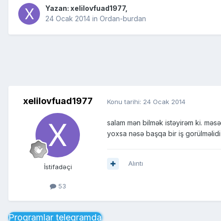
Yazan:
xelilovfuad1977
,
24 Ocak 2014
in
Ordan-burdan
xelilovfuad1977
Konu tarihi:
24 Ocak 2014
salam mən bilmək istəyirəm ki. məsə
yoxsa nəsə başqa bir iş gorülməlidi
Alıntı
İstifadəçi
53
Proqramlar telegramda