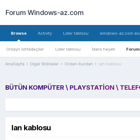
Forum Windows-az.com
Browse
Activity
Lider tablosu
windows-az.com əsa
Onlayn istifadəçilər
Lider tablosu
İdarə heyəti
Forum
AnaSayfa
Digər Bölmələr
Ordan-burdan
lan kablosu
BÜTÜN KOMPÜTER \ PLAYSTATION \ TELEFON
lan kablosu