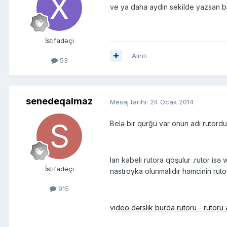
ve ya daha aydin sekilde yazsan b
İstifadəçi
Alıntı
53
senedeqalmaz
Mesaj tarihi:
24 Ocak 2014
Belə bir qurğu var onun adı rutordur
lan kabeli rutora qoşulur .rutor is
İstifadəçi
nastroyka olunmalıdır həmcinin ruto
915
video dərslik burda rutoru - rutoru