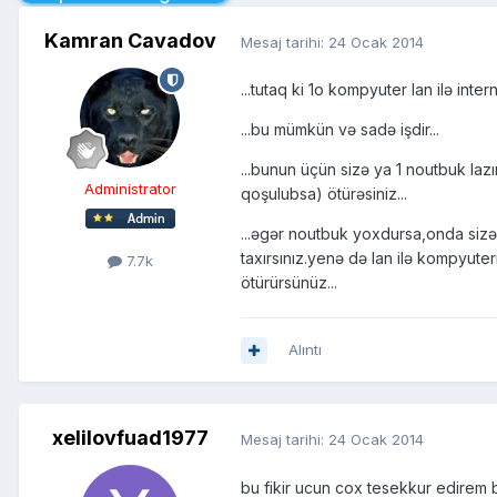
Kamran Cavadov
Mesaj tarihi:
24 Ocak 2014
...tutaq ki 1o kompyuter lan ilə intern
...bu mümkün və sadə işdir...
...bunun üçün sizə ya 1 noutbuk lazı
Administrator
qoşulubsa) ötürəsiniz...
...əgər noutbuk yoxdursa,onda sizə 
taxırsınız.yenə də lan ilə kompyute
7.7k
ötürürsünüz...
Alıntı
xelilovfuad1977
Mesaj tarihi:
24 Ocak 2014
bu fikir ucun cox tesekkur edirem 