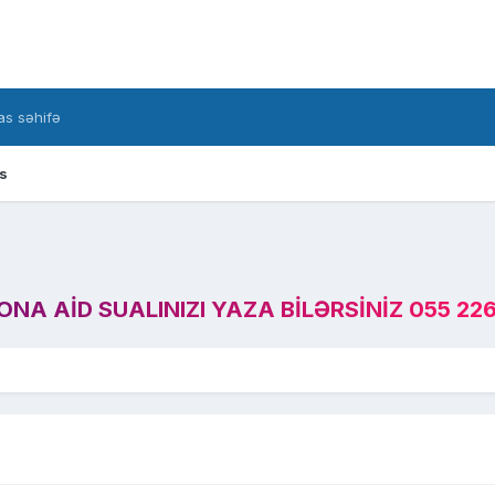
s səhifə
s
A AID SUALINIZI YAZA BILƏRSINIZ 055 226