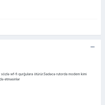
bir sözlə wf-fi qurğulara ötürür.Sadəcə rutorda modem kimi
adə etməsinlər