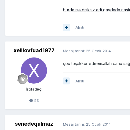
burda isə disksiz adi qaydada nast
Alıntı
xelilovfuad1977
Mesaj tarihi:
25 Ocak 2014
çox təşəkkur edirem.allah canu sağ 
Alıntı
İstifadəçi
53
senedeqalmaz
Mesaj tarihi:
25 Ocak 2014