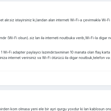
et alır.siz istəyirsiniz ki,landan alan interneti Wi-Fi-a çevirməklə Wi-Fi i
mdır (Wi-Fi olsun)..siz lan ilə interneti noutbuka verib,Wi-Fi-la digər
1 Wi-Fi adapter paylayıcı lazımdır.təxminən 10 manata olan flaş karta
rinizə internet verirsiniz və Wi-Fi ötürücü ilə digər noutbuk,telefon
birden kom olmasa yeni ele bir ayri qurgu yoxdur ki lan kablosun ona