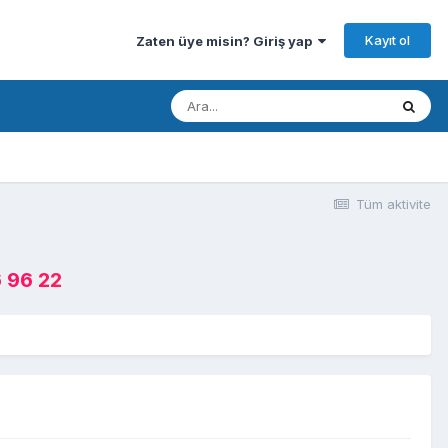
Kayıt ol
Zaten üye misin? Giriş yap
Tüm aktivite
 96 22