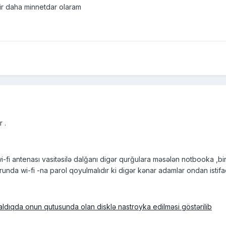
ir daha minnetdar olaram
 .
ə wi-fi antenası vasitəsilə dalğanı digər qurğulara məsələn notbooka ,
runda wi-fi -na parol qoyulmalıdır ki digər kənar adamlar ondan istif
 aldıqda onun qutusunda olan disklə nastroyka edilməsi göstərilib