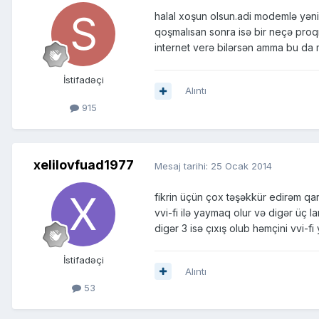
halal xoşun olsun.adi modemlə yəni
qoşmalısan sonra isə bir neçə proqr
internet verə bilərsən amma bu da 
İstifadəçi
Alıntı
915
xelilovfuad1977
Mesaj tarihi:
25 Ocak 2014
fikrin üçün çox təşəkkür edirəm qar
vvi-fi ilə yaymaq olur və digər üç l
digər 3 isə çıxış olub həmçini vvi-fi
İstifadəçi
Alıntı
53