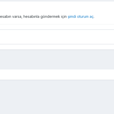
r hesabın varsa, hesabınla göndermek için
şimdi oturum aç
.