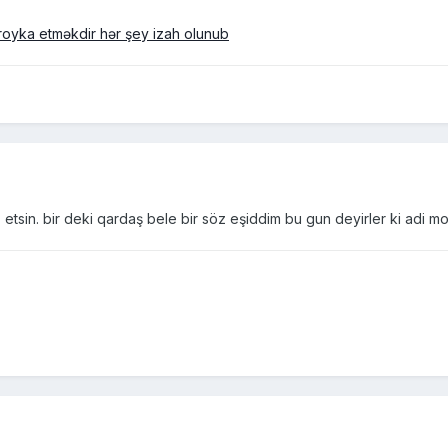
royka etməkdir hər şey izah olunub
etsin. bir deki qardaş bele bir söz eşiddim bu gun deyirler ki adi m