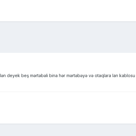
lən deyek beş mərtəbəli bina hər mərtəbəyə və otaqlara lan kablosu ce