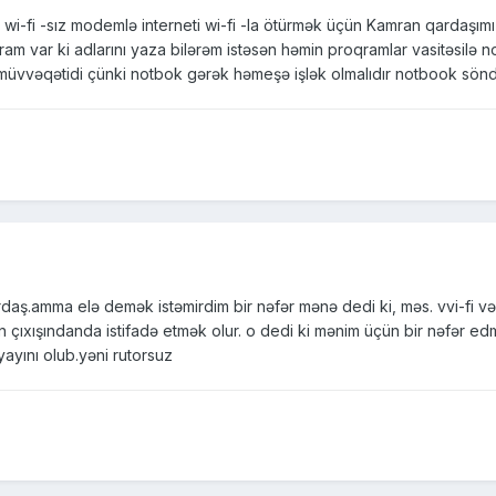
 wi-fi -sız modemlə interneti wi-fi -la ötürmək üçün Kamran qardaşım
am var ki adlarını yaza bilərəm istəsən həmin proqramlar vasitəsilə n
müvvəqətidi çünki notbok gərək həmeşə işlək olmalıdır notbook sönd
daş.amma elə demək istəmirdim bir nəfər mənə dedi ki, məs. vvi-fi və 
an çıxışındanda istifadə etmək olur. o dedi ki mənim üçün bir nəfər ed
 yayını olub.yəni rutorsuz