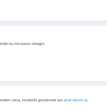
mirdim bu mövzunun olmağını
r hesabın varsa, hesabınla göndermek için
şimdi oturum aç
.