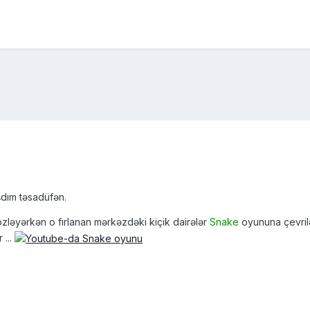
şdım təsadüfən.
özləyərkən o fırlanan mərkəzdəki kiçik dairələr
Snake
oyununa çevrilə
 ...