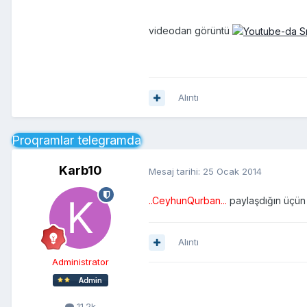
videodan görüntü
Alıntı
Proqramlar telegramda
Karb10
Mesaj tarihi:
25 Ocak 2014
..CeyhunQurban...
paylaşdığın üçün
Alıntı
Administrator
11.2k