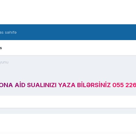
s səhifə
s
yunu
A AID SUALINIZI YAZA BILƏRSINIZ 055 226