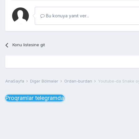
Bu konuya yanıt ver...
Konu listesine git
AnaSayfa
Digər Bölmələr
Ordan-burdan
Youtube-da Snake o
Proqramlar telegramda