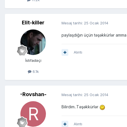
Elit-killer
Mesaj tarihi:
25 Ocak 2014
paylaşdığın üçün təşəkkürlər amma 
Alıntı
İstifadəçi
6.1k
-Rovshan-
Mesaj tarihi:
25 Ocak 2014
Bilirdim..Təşəkkürlər
Alıntı