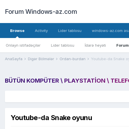
Forum Windows-az.com
Browse
Activity
Lider tablosu
windows-az.com əsa
Onlayn istifadəçilər
Lider tablosu
İdarə heyəti
Forum
AnaSayfa
Digər Bölmələr
Ordan-burdan
Youtube-da Snake o
BÜTÜN KOMPÜTER \ PLAYSTATION \ TELEFON
Youtube-da Snake oyunu