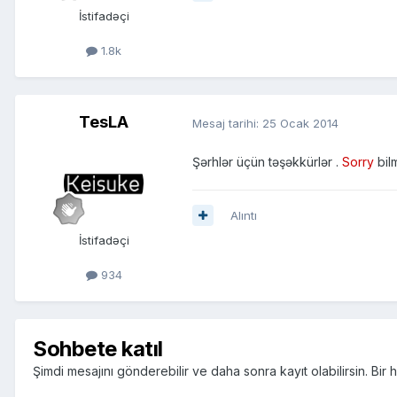
İstifadəçi
1.8k
TesLA
Mesaj tarihi:
25 Ocak 2014
Şərhlər üçün təşəkkürlər .
Sorry
bil
Alıntı
İstifadəçi
934
Sohbete katıl
Şimdi mesajını gönderebilir ve daha sonra kayıt olabilirsin. Bi