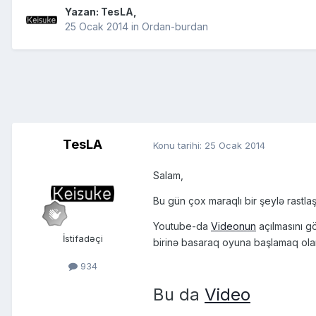
Yazan:
TesLA
,
25 Ocak 2014
in
Ordan-burdan
TesLA
Konu tarihi:
25 Ocak 2014
Salam,
Bu gün çox maraqlı bir şeylə rastla
Youtube-da
Videonun
açılmasını g
İstifadəçi
birinə basaraq oyuna başlamaq olar
934
Bu da
Video