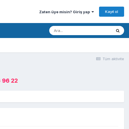
Kayıt ol
Zaten üye misin? Giriş yap
Tüm aktivite
 96 22