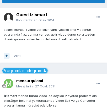
Guest izismart
Konu tarihi:
26 Ocak 2014
salam. məndə 1 video var lakin yarsi yaxsidi ama videonun
otralarinda 1 az donma var ses gelir video donur sora tezden
duzeir gorunur video temiz deil onu duzeltmek olar?
Alıntı
Proqramlar telegramda
mensurqulami
Mesaj tarihi:
27 Ocak 2014
izismart
məncə burda video-da deyildə Playerdə problem ola
bilər.Əgər belə hal yoxdursa,onda Video Edit və ya Converter
programlarına müraciət edə bilərsən