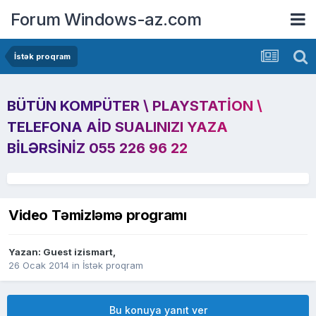
Forum Windows-az.com
İstək proqram
BÜTÜN KOMPÜTER \ PLAYSTATION \
TELEFONA AID SUALINIZI YAZA
BILƏRSINIZ 055 226 96 22
Video Təmizləmə programı
Yazan: Guest izismart,
26 Ocak 2014
in
İstək proqram
Bu konuya yanıt ver