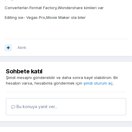
Converterlər-Format Factory,Wondershare kimileri var
Editing ise- Vegas Pro,Movie Maker ola biler
Alıntı
Sohbete katıl
Şimdi mesajını gönderebilir ve daha sonra kayıt olabilirsin. Bir
hesabın varsa, hesabınla göndermek için
şimdi oturum aç
.
Bu konuya yanıt ver...