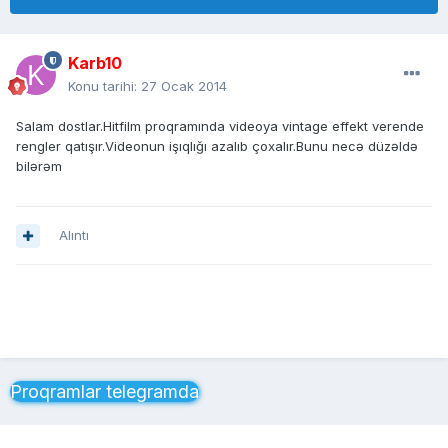
Karb10
Konu tarihi:
27 Ocak 2014
Salam dostlar.Hitfilm proqramında videoya vintage effekt verende
rengler qatışır.Videonun işıqlığı azalıb çoxalır.Bunu necə düzəldə
bilərəm
Alıntı
Proqramlar telegramda