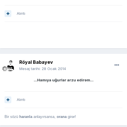
Alıntı
Röyal Babayev
Mesaj tarihi:
28 Ocak 2014
...Hamıya uğurlar arzu edirəm...
Alıntı
Bir sözü
haranla
anlayırsansa,
orana
girər!