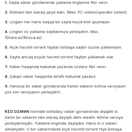
1.
Sayta xəbər göndərəndə yükləmə linglərinə fikir verin.
2.
Bölməni tam olaraq qeyd edin. (Məs. PC sistem/operativ sistem)
3.
Lingləri hər hansı başqa bir sayta keçid kimi qoymayın.
4.
Lingləri öz yükləmə saytlarımıza yerləşdirin. Məs.
(Share.az/Boxca.az)
5.
Kiçik həcimli torrent faylları birbaşa saytın özünə yükləməyin.
6.
Sayta ancaq böyük həcimli torrent faylları yükləmək olar.
7.
Xəbər haqqında məlumat yazanda sözlərə fikir verin.
8.
Çalışın xəbər haqqında ətraflı məlumat yazasız.
9.
Hansısa bir xəbər göndərəndə həmin xəbərin köhnə versiyasın
yox son versiyasını yerləşdirin.
RΣD DΣMθN
hörmətli istifadəçi xəbər göndərəndə diqqətli ol.
Sənin bir xəbərini tam olaraq dəyişib aktiv elədim. Köhnə versiya
yerləşdirmişdin. Yükləmə linginidə dəyişdim. Hansı ki o xəbəri
silməliydim. O biri xəbərindədə kiçik həcimli torrent faylı birbaşa