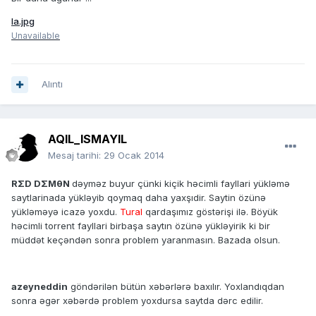
la.jpg
Unavailable
Alıntı
AQIL_ISMAYIL
Mesaj tarihi:
29 Ocak 2014
RΣD DΣMθN
dəyməz buyur çünki kiçik həcimli fayllari yükləmə
saytlarinada yükləyib qoymaq daha yaxşıdir. Saytin özünə
yükləməyə icazə yoxdu.
Tural
qardaşımız göstərişi ilə. Böyük
həcimli torrent fayllari birbaşa saytın özünə yükləyirik ki bir
müddət keçəndən sonra problem yaranmasın. Bazada olsun.
azeyneddin
göndərilən bütün xəbərlərə baxılır. Yoxlandıqdan
sonra əgər xəbərdə problem yoxdursa saytda dərc edilir.