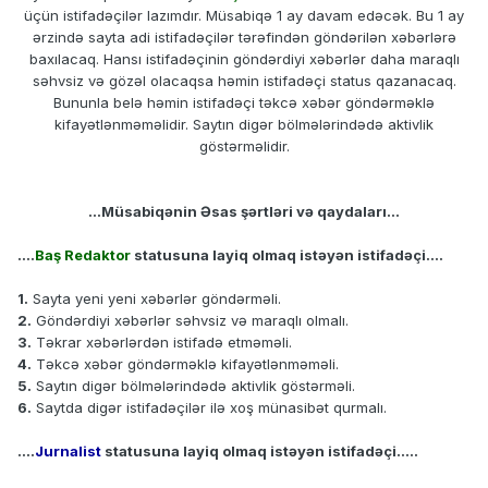
üçün istifadəçilər lazımdır. Müsabiqə 1 ay davam edəcək. Bu 1 ay
ərzində sayta adi istifadəçilər tərəfindən göndərilən xəbərlərə
baxılacaq. Hansı istifadəçinin göndərdiyi xəbərlər daha maraqlı
səhvsiz və gözəl olacaqsa həmin istifadəçi status qazanacaq.
Bununla belə həmin istifadəçi təkcə xəbər göndərməklə
kifayətlənməməlidir. Saytın digər bölmələrindədə aktivlik
göstərməlidir.
...Müsabiqənin Əsas şərtləri və qaydaları...
....
Baş Redaktor
statusuna layiq olmaq istəyən istifadəçi....
1.
Sayta yeni yeni xəbərlər göndərməli.
2.
Göndərdiyi xəbərlər səhvsiz və maraqlı olmalı.
3.
Təkrar xəbərlərdən istifadə etməməli.
4.
Təkcə xəbər göndərməklə kifayətlənməməli.
5.
Saytın digər bölmələrindədə aktivlik göstərməli.
6.
Saytda digər istifadəçilər ilə xoş münasibət qurmalı.
....
Jurnalist
statusuna layiq olmaq istəyən istifadəçi.....