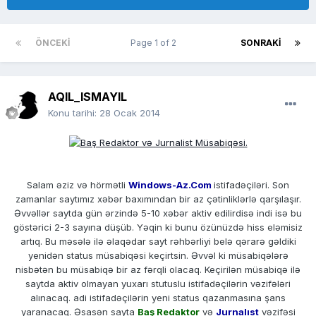
ÖNCEKI
Page 1 of 2
SONRAKI
AQIL_ISMAYIL
Konu tarihi:
28 Ocak 2014
Salam əziz və hörmətli
Windows-Az.Com
istifadəçiləri. Son
zamanlar saytımız xəbər baxımından bir az çətinliklərlə qarşılaşır.
Əvvəllər saytda gün ərzində 5-10 xəbər aktiv edilirdisə indi isə bu
göstərici 2-3 sayına düşüb. Yəqin ki bunu özünüzdə hiss eləmisiz
artıq. Bu məsələ ilə əlaqədar sayt rəhbərliyi belə qərarə gəldiki
yenidən status müsabiqəsi keçirtsin. Əvvəl ki müsabiqələrə
nisbətən bu müsabiqə bir az fərqli olacaq. Keçirilən müsabiqə ilə
saytda aktiv olmayan yuxarı stutuslu istifadəçilərin vəzifələri
alınacaq. adi istifadəçilərin yeni status qazanmasına şans
yaranacaq. Əsasən sayta
Baş Redaktor
və
Jurnalıst
vəzifəsi