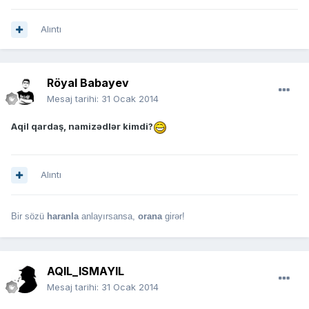
Alıntı
Röyal Babayev
Mesaj tarihi:
31 Ocak 2014
Aqil qardaş, namizədlər kimdi?
Alıntı
Bir sözü
haranla
anlayırsansa,
orana
girər!
AQIL_ISMAYIL
Mesaj tarihi:
31 Ocak 2014