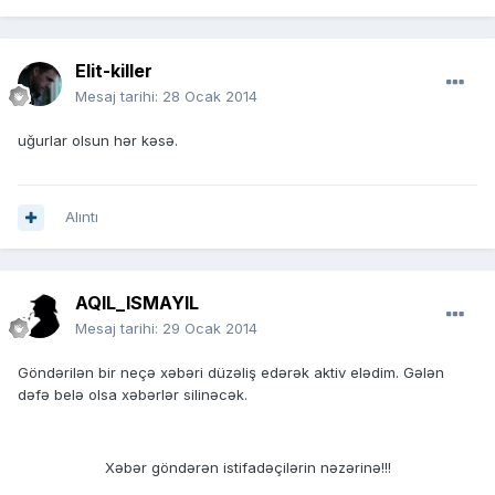
Elit-killer
Mesaj tarihi:
28 Ocak 2014
uğurlar olsun hər kəsə.
Alıntı
AQIL_ISMAYIL
Mesaj tarihi:
29 Ocak 2014
Göndərilən bir neçə xəbəri düzəliş edərək aktiv elədim. Gələn
dəfə belə olsa xəbərlər silinəcək.
Xəbər göndərən istifadəçilərin nəzərinə!!!