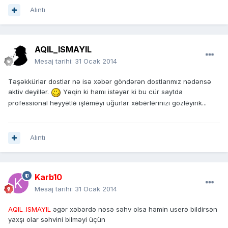
Alıntı
AQIL_ISMAYIL
Mesaj tarihi:
31 Ocak 2014
Təşəkkürlər dostlar nə isə xəbər göndərən dostlarımız nədənsə
aktiv deyillər.
Yəqin ki hamı istəyər ki bu cür saytda
professional heyyətlə işləməyi uğurlar xəbərlərinizi gözləyirik...
Alıntı
Karb10
Mesaj tarihi:
31 Ocak 2014
AQIL_ISMAYIL
əgər xəbərdə nəsə səhv olsa həmin userə bildirsən
yaxşı olar səhvini bilməyi üçün