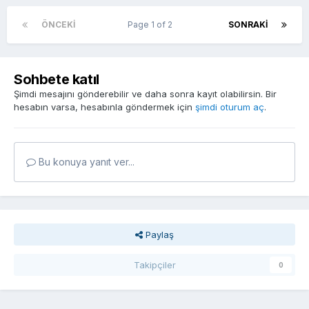
ÖNCEKI
Page 1 of 2
SONRAKI
Sohbete katıl
Şimdi mesajını gönderebilir ve daha sonra kayıt olabilirsin. Bir
hesabın varsa, hesabınla göndermek için
şimdi oturum aç
.
Bu konuya yanıt ver...
Paylaş
Takipçiler
0