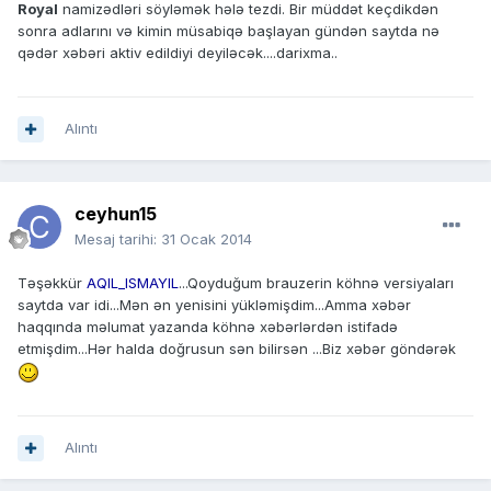
Royal
namizədləri söyləmək hələ tezdi. Bir müddət keçdikdən
sonra adlarını və kimin müsabiqə başlayan gündən saytda nə
qədər xəbəri aktiv edildiyi deyiləcək....darixma..
Alıntı
ceyhun15
Mesaj tarihi:
31 Ocak 2014
Təşəkkür
AQIL_ISMAYIL
...Qoyduğum brauzerin köhnə versiyaları
saytda var idi...Mən ən yenisini yükləmişdim...Amma xəbər
haqqında məlumat yazanda köhnə xəbərlərdən istifadə
etmişdim...Hər halda doğrusun sən bilirsən ...Biz xəbər göndərək
Alıntı