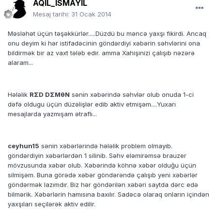
AQIL_ISMAYIL
Mesaj tarihi:
31 Ocak 2014
Məsləhət üçün təşəkkürlər.....Düzdü bu məncə yaxşı fikirdi. Ancaq
onu deyim ki hər istifadəcinin göndərdiyi xəbərin səhvlərini ona
bildirmək bir az vaxt tələb edir. amma Xahişinizi çalışıb nəzərə
alaram...
Hələlik
RΣD DΣMθN
sənin xəbərində səhvlər olub onuda 1-ci
dəfə oldugu üçün düzəlişlər edib aktiv etmişəm....Yuxarı
mesajlarda yazmışam ətraflı...
ceyhun15
sənin xəbərlərində hələlik problem olmayıb.
göndərdiyin xəbərlərdən 1 silinib. Səhv eləmirəmsə brauzer
mövzusunda xəbər olub. Xəbərində köhnə xəbər olduğu üçün
silmişəm. Buna görədə xəbər göndərəndə çalışıb yeni xəbərlər
göndərmək lazımdır. Biz hər göndərilən xəbəri saytda dərc edə
bilmərik. Xəbərlərin hamısına baxılır. Sadəcə olaraq onların içindən
yaxşıları seçilərək aktiv edilir.