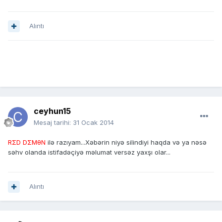
Alıntı
ceyhun15
Mesaj tarihi:
31 Ocak 2014
RΣD DΣMθN
ilə razıyam...Xəbərin niyə silindiyi haqda və ya nəsə
səhv olanda istifadəçiyə məlumat versəz yaxşı olar...
Alıntı