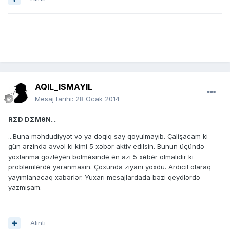
AQIL_ISMAYIL
Mesaj tarihi:
28 Ocak 2014
RΣD DΣMθN
....
...Buna məhdudiyyət və ya dəqiq say qoyulmayıb. Çalişacam ki
gün ərzində əvvəl ki kimi 5 xəbər aktiv edilsin. Bunun üçündə
yoxlanma gözləyən bolməsində ən azı 5 xəbər olmalıdır ki
problemlərdə yaranmasın. Çoxunda ziyanı yoxdu. Ardıcıl olaraq
yayımlanacaq xəbərlər. Yuxarı mesajlardada bəzi qeydlərdə
yazmışam.
Alıntı