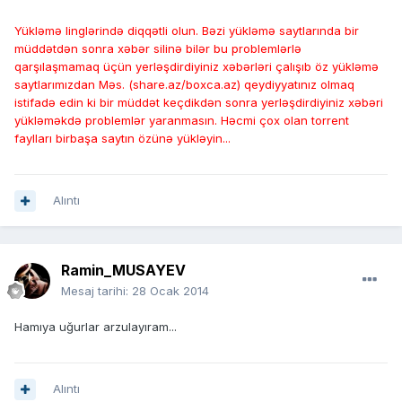
Yükləmə linglərində diqqətli olun. Bəzi yükləmə saytlarında bir
müddətdən sonra xəbər silinə bilər bu problemlərlə
qarşılaşmamaq üçün yerləşdirdiyiniz xəbərləri çalışıb öz yükləmə
saytlarımızdan Məs. (share.az/boxca.az) qeydiyyatınız olmaq
istifadə edin ki bir müddət keçdikdən sonra yerləşdirdiyiniz xəbəri
yükləməkdə problemlər yaranmasın. Həcmi çox olan torrent
faylları birbaşa saytın özünə yükləyin...
Alıntı
Ramin_MUSAYEV
Mesaj tarihi:
28 Ocak 2014
Hamıya uğurlar arzulayıram...
Alıntı