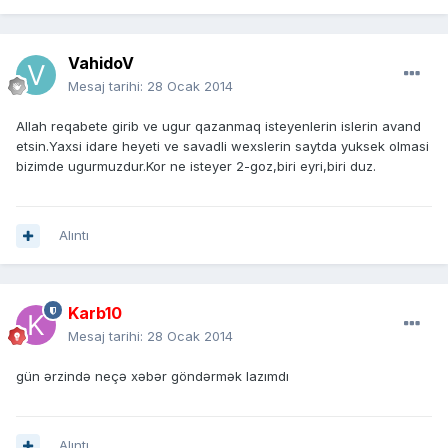
VahidoV
Mesaj tarihi:
28 Ocak 2014
Allah reqabete girib ve ugur qazanmaq isteyenlerin islerin avand
etsin.Yaxsi idare heyeti ve savadli wexslerin saytda yuksek olmasi
bizimde ugurmuzdur.Kor ne isteyer 2-goz,biri eyri,biri duz.
Alıntı
Karb10
Mesaj tarihi:
28 Ocak 2014
gün ərzində neçə xəbər göndərmək lazımdı
Alıntı