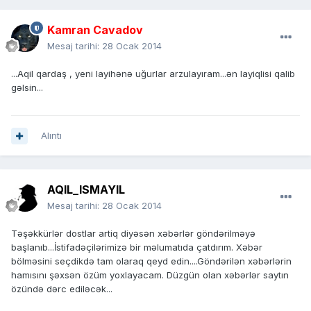
Kamran Cavadov
Mesaj tarihi:
28 Ocak 2014
...Aqil qardaş , yeni layihənə uğurlar arzulayıram...ən layiqlisi qalib
gəlsin...
Alıntı
AQIL_ISMAYIL
Mesaj tarihi:
28 Ocak 2014
Təşəkkürlər dostlar artiq diyəsən xəbərlər göndərilməyə
başlanıb...İstifadəçilərimizə bir məlumatıda çatdırım. Xəbər
bölməsini seçdikdə tam olaraq qeyd edin....Göndərilən xəbərlərin
hamısını şəxsən özüm yoxlayacam. Düzgün olan xəbərlər saytın
özündə dərc ediləcək...