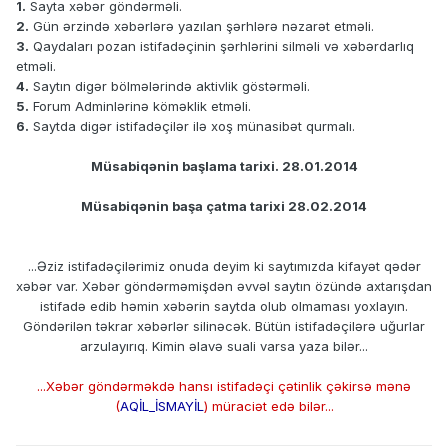
1.
Sayta xəbər göndərməli.
2.
Gün ərzində xəbərlərə yazılan şərhlərə nəzarət etməli.
3.
Qaydaları pozan istifadəçinin şərhlərini silməli və xəbərdarlıq
etməli.
4.
Saytın digər bölmələrində aktivlik göstərməli.
5.
Forum Adminlərinə köməklik etməli.
6.
Saytda digər istifadəçilər ilə xoş münasibət qurmalı.
Müsabiqənin başlama tarixi. 28.01.2014
Müsabiqənin başa çatma tarixi 28.02.2014
...Əziz istifadəçilərimiz onuda deyim ki saytımızda kifayət qədər
xəbər var. Xəbər göndərməmişdən əvvəl saytın özündə axtarışdan
istifadə edib həmin xəbərin saytda olub olmaması yoxlayın.
Göndərilən təkrar xəbərlər silinəcək. Bütün istifadəçilərə uğurlar
arzulayırıq. Kimin əlavə suali varsa yaza bilər...
...Xəbər göndərməkdə hansı istifadəçi çətinlik çəkirsə mənə
(
AQİL_İSMAYİL
) müraciət edə bilər...