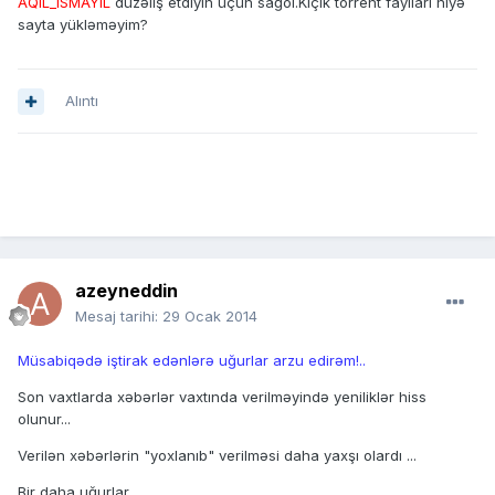
AQIL_ISMAYIL
düzəliş etdiyin üçün sağol.Kiçik torrent faylları niyə
sayta yükləməyim?
Alıntı
azeyneddin
Mesaj tarihi:
29 Ocak 2014
Müsabiqədə iştirak edənlərə uğurlar arzu edirəm!..
Son vaxtlarda xəbərlər vaxtında verilməyində yeniliklər hiss
olunur...
Verilən xəbərlərin "yoxlanıb" verilməsi daha yaxşı olardı ...
Bir daha uğurlar ...