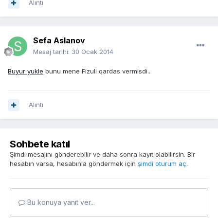
Alıntı
Sefa Aslanov
Mesaj tarihi:
30 Ocak 2014
Buyur yukle
bunu mene Fizuli qardas vermisdi..
Alıntı
Sohbete katıl
Şimdi mesajını gönderebilir ve daha sonra kayıt olabilirsin. Bir
hesabın varsa, hesabınla göndermek için
şimdi oturum aç
.
Bu konuya yanıt ver...