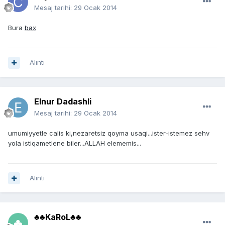
Mesaj tarihi:
29 Ocak 2014
Bura
bax
Alıntı
Elnur Dadashli
Mesaj tarihi:
29 Ocak 2014
umumiyyetle calis ki,nezaretsiz qoyma usaqi...ister-istemez sehv
yola istiqametlene biler...ALLAH elememis...
Alıntı
♣♣KaRoL♣♣