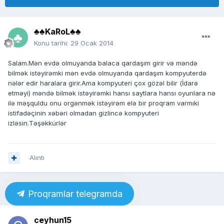
♣♣KaRoL♣♣
Konu tarihi:
29 Ocak 2014
Salam.Mən evdə olmuyanda balaca qardaşım girir və məndə
bilmək istəyirəmki mən evdə olmuyanda qardaşım kompyuterdə
nələr edir haralara girir.Ama kompyuteri çox gözəl bilir (İdarə
etməyi) məndə bilmək istəyirəmki hansı saytlara hansı oyunlara nə
ilə məşquldu onu orgənmək istəyirəm elə bir proqram varmıki
istifadəçinin xəbəri olmadan gizlincə kompyuteri
izləsin.Təşəkkürlər
Alıntı
Proqramlar telegramda
ceyhun15