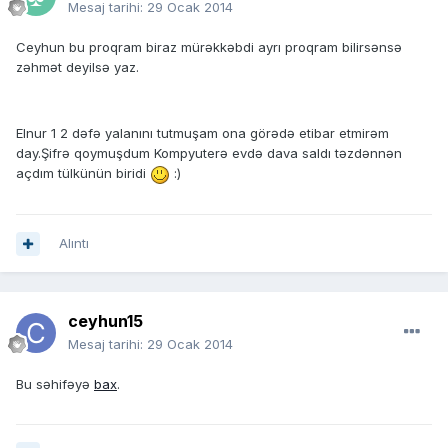
Mesaj tarihi:
29 Ocak 2014
Ceyhun bu proqram biraz mürəkkəbdi ayrı proqram bilirsənsə
zəhmət deyilsə yaz.
Elnur 1 2 dəfə yalanını tutmuşam ona görədə etibar etmirəm
day.Şifrə qoymuşdum Kompyuterə evdə dava saldı təzdənnən
açdım tülkünün biridi
:)
Alıntı
ceyhun15
Mesaj tarihi:
29 Ocak 2014
Bu səhifəyə
bax
.