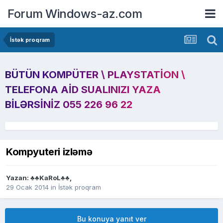
Forum Windows-az.com
İstək proqram
BÜTÜN KOMPÜTER \ PLAYSTATION \
TELEFONA AID SUALINIZI YAZA
BILƏRSINIZ 055 226 96 22
Kompyuteri izləmə
Yazan:
♣♣KaRoL♣♣
,
29 Ocak 2014
in
İstək proqram
Bu konuya yanıt ver