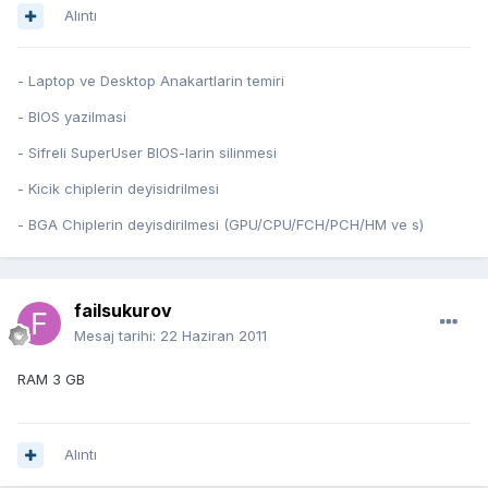
Alıntı
- Laptop ve Desktop Anakartlarin temiri
- BIOS yazilmasi
- Sifreli SuperUser BIOS-larin silinmesi
- Kicik chiplerin deyisidrilmesi
- BGA Chiplerin deyisdirilmesi (GPU/CPU/FCH/PCH/HM ve s)
failsukurov
Mesaj tarihi:
22 Haziran 2011
RAM 3 GB
Alıntı