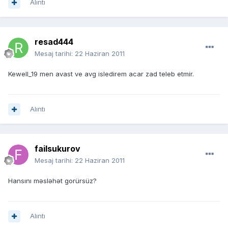
Alıntı
resad444
Mesaj tarihi:
22 Haziran 2011
Kewell_19 men avast ve avg isledirem acar zad teleb etmir.
Alıntı
failsukurov
Mesaj tarihi:
22 Haziran 2011
Hansını məsləhət gorürsüz?
Alıntı