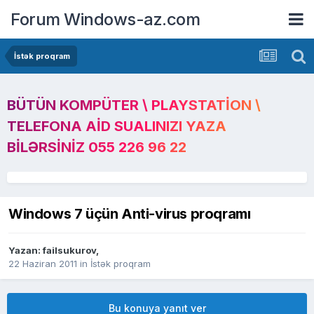
Forum Windows-az.com
İstək proqram
BÜTÜN KOMPÜTER \ PLAYSTATION \
TELEFONA AID SUALINIZI YAZA
BILƏRSINIZ 055 226 96 22
Windows 7 üçün Anti-virus proqramı
Yazan:
failsukurov
,
22 Haziran 2011
in
İstək proqram
Bu konuya yanıt ver