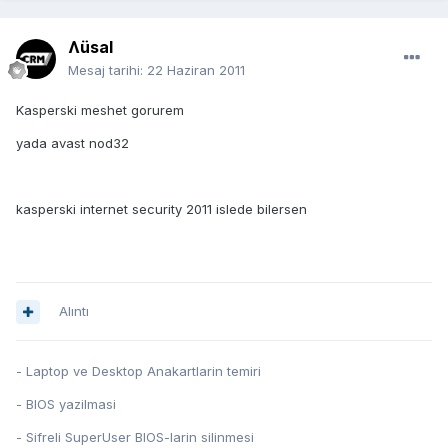
Ʌüsal
Mesaj tarihi:
22 Haziran 2011
Kasperski meshet gorurem
yada avast nod32
kasperski internet security 2011 islede bilersen
Alıntı
- Laptop ve Desktop Anakartlarin temiri
- BIOS yazilmasi
- Sifreli SuperUser BIOS-larin silinmesi