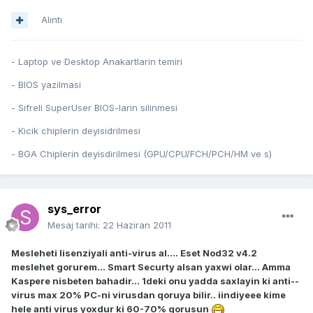
Alıntı
- Laptop ve Desktop Anakartlarin temiri
- BIOS yazilmasi
- Sifreli SuperUser BIOS-larin silinmesi
- Kicik chiplerin deyisidrilmesi
- BGA Chiplerin deyisdirilmesi (GPU/CPU/FCH/PCH/HM ve s)
sys_error
Mesaj tarihi:
22 Haziran 2011
Mesleheti lisenziyali anti-virus al.... Eset Nod32 v4.2
meslehet gorurem... Smart Securty alsan yaxwi olar... Amma
Kaspere nisbeten bahadir... 1deki onu yadda saxlayin ki anti--
virus max 20% PC-ni virusdan qoruya bilir.. iindiyeee kime
hele anti virus yoxdur ki 60-70% qorusun