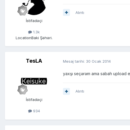
Alıntı
İstifadəçi
1.3k
Location
Baki Şəhəri.
TesLA
Mesaj tarihi:
30 Ocak 2014
yaxşı seçərəm ama sabah upload edi
Alıntı
İstifadəçi
934