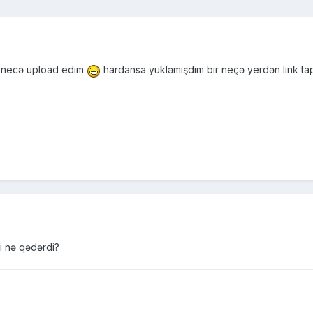
 necə upload edim
hardansa yükləmişdim bir neçə yerdən link ta
i nə qədərdi?