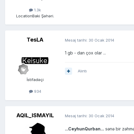
1.3k
Location
Baki Şəhəri.
TesLA
Mesaj tarihi:
30 Ocak 2014
1 gb - dan çox olar ...
Alıntı
İstifadəçi
934
AQIL_ISMAYIL
Mesaj tarihi:
30 Ocak 2014
...CeyhunQurban...
sənə bir zəhmə