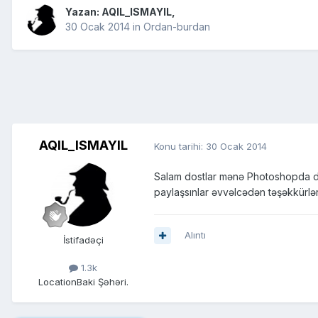
Yazan:
AQIL_ISMAYIL
,
30 Ocak 2014
in
Ordan-burdan
AQIL_ISMAYIL
Konu tarihi:
30 Ocak 2014
Salam dostlar mənə Photoshopda diza
paylaşsınlar əvvəlcədən təşəkkürlər
Alıntı
İstifadəçi
1.3k
Location
Baki Şəhəri.