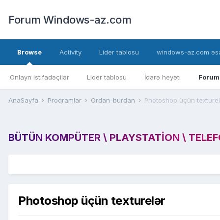
Forum Windows-az.com
Browse
Activity
Lider tablosu
windows-az.com əsa
Onlayn istifadəçilər
Lider tablosu
İdarə heyəti
Forum
AnaSayfa
Proqramlar
Ordan-burdan
Photoshop üçün texturel
BÜTÜN KOMPÜTER \ PLAYSTATION \ TELEFON
Photoshop üçün texturelər