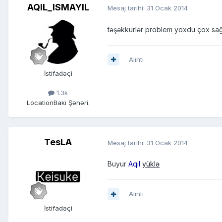
AQIL_ISMAYIL
Mesaj tarihi:
31 Ocak 2014
təşəkkürlər problem yoxdu çox sağ 
Alıntı
İstifadəçi
1.3k
Location
Baki Şəhəri.
TesLA
Mesaj tarihi:
31 Ocak 2014
Buyur
Aqil
yüklə
Alıntı
İstifadəçi