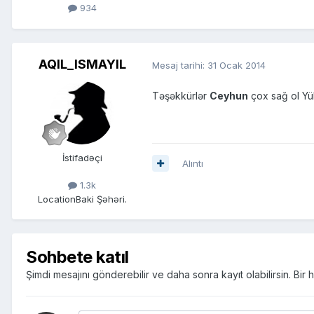
934
AQIL_ISMAYIL
Mesaj tarihi:
31 Ocak 2014
Təşəkkürlər
Ceyhun
çox sağ ol Yük
İstifadəçi
Alıntı
1.3k
Location
Baki Şəhəri.
Sohbete katıl
Şimdi mesajını gönderebilir ve daha sonra kayıt olabilirsin. Bi