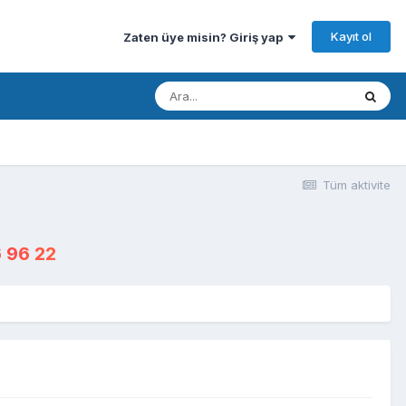
Kayıt ol
Zaten üye misin? Giriş yap
Tüm aktivite
 96 22