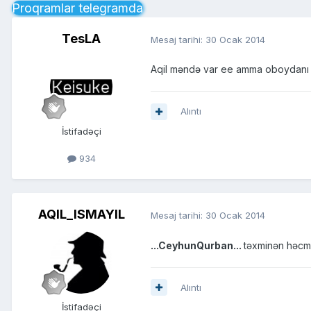
Proqramlar telegramda
TesLA
Mesaj tarihi:
30 Ocak 2014
Aqil məndə var ee amma oboydanı
Alıntı
İstifadəçi
934
AQIL_ISMAYIL
Mesaj tarihi:
30 Ocak 2014
...CeyhunQurban...
təxminən həcm
Alıntı
İstifadəçi