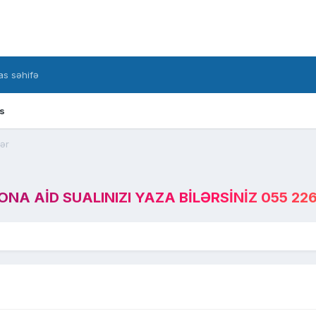
s səhifə
s
ər
A AID SUALINIZI YAZA BILƏRSINIZ 055 226