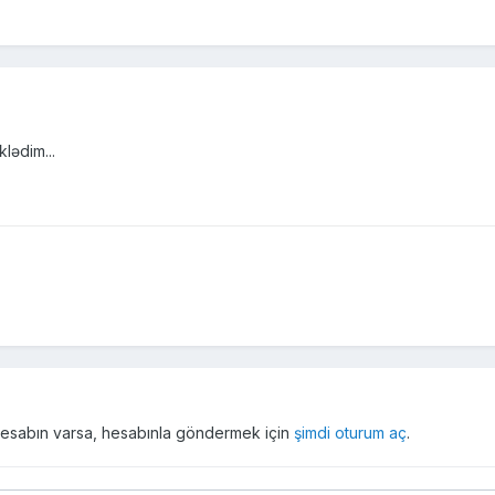
lədim...
r hesabın varsa, hesabınla göndermek için
şimdi oturum aç
.