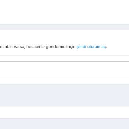
r hesabın varsa, hesabınla göndermek için
şimdi oturum aç
.