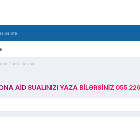
s səhifə
s
eo Dərslik lazımdı
A AID SUALINIZI YAZA BILƏRSINIZ 055 226