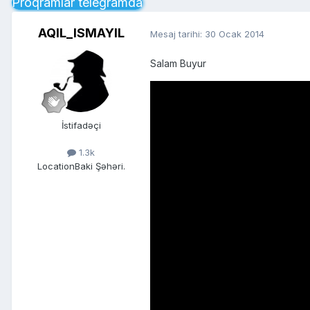
Proqramlar telegramda
AQIL_ISMAYIL
Mesaj tarihi:
30 Ocak 2014
Salam Buyur
İstifadəçi
1.3k
Location
Baki Şəhəri.