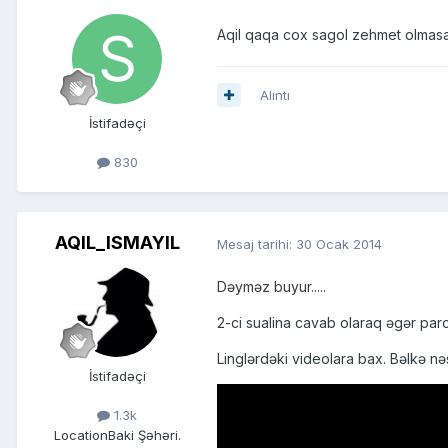
Aqil qaqa cox sagol zehmet olmasa
Alıntı
İstifadəçi
830
AQIL_ISMAYIL
Mesaj tarihi:
30 Ocak 2014
Dəyməz buyur.....
2-ci sualina cavab olaraq əgər paro
Linglərdəki videolara bax. Bəlkə nəs
İstifadəçi
1.3k
Location
Baki Şəhəri.