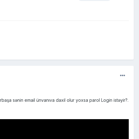
rbaşa sənin email ünvanıva daxil olur yoxsa parol Login istəyir?.