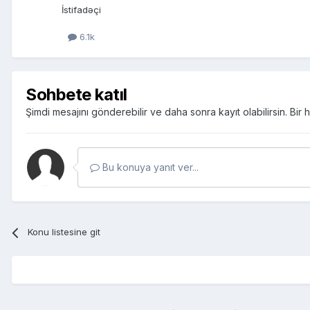
İstifadəçi
6.1k
Sohbete katıl
Şimdi mesajını gönderebilir ve daha sonra kayıt olabilirsin. Bi
Bu konuya yanıt ver...
Konu listesine git