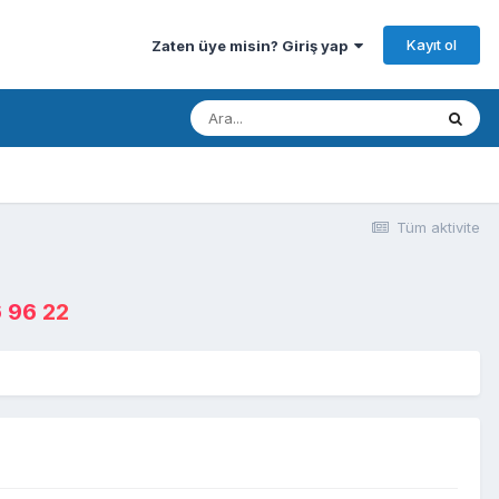
Kayıt ol
Zaten üye misin? Giriş yap
Tüm aktivite
 96 22