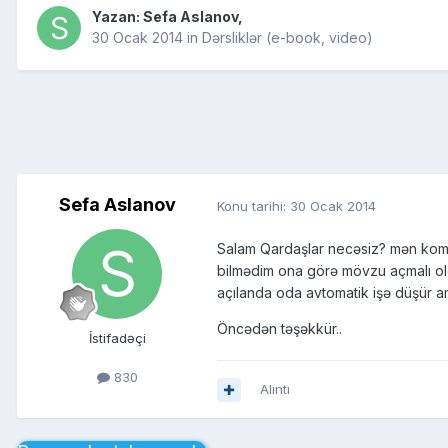
Yazan:
Sefa Aslanov
,
30 Ocak 2014
in
Dərsliklər (e-book, video)
Sefa Aslanov
Konu tarihi:
30 Ocak 2014
Salam Qardaşlar necəsiz? mən kom
bilmədim ona görə mövzu açmalı old
açılanda oda avtomatik işə düşür a
Öncədən təşəkkür..
İstifadəçi
830
Alıntı