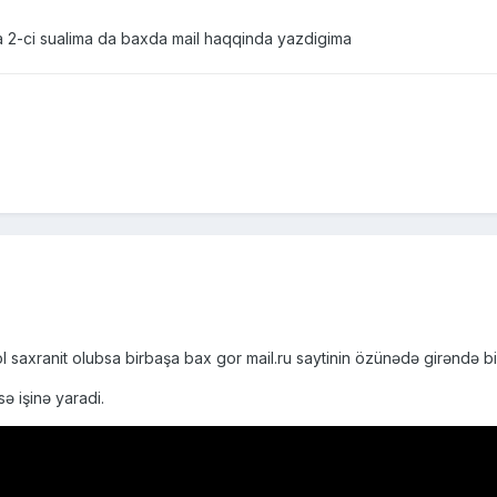
 2-ci sualima da baxda mail haqqinda yazdigima
l saxranit olubsa birbaşa bax gor mail.ru saytinin özünədə girəndə bi
ə işinə yaradi.