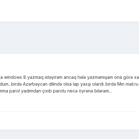
a windows 8 yazmaq istəyirəm ancaq hələ yazmamışam ona görə xaiş
um...birdə Azərbəycan dilində olsa lap yaxşı olardi..birdə Mın mai
mma parol yadımdan çıxıb parolu necə öyrənə bilərəm...