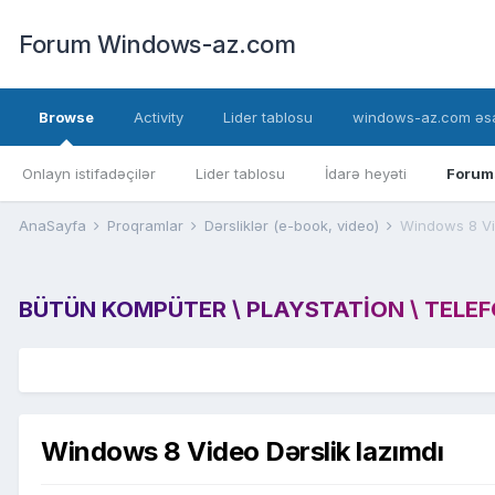
Forum Windows-az.com
Browse
Activity
Lider tablosu
windows-az.com əsa
Onlayn istifadəçilər
Lider tablosu
İdarə heyəti
Forum
AnaSayfa
Proqramlar
Dərsliklər (e-book, video)
Windows 8 Vid
BÜTÜN KOMPÜTER \ PLAYSTATION \ TELEFON
Windows 8 Video Dərslik lazımdı