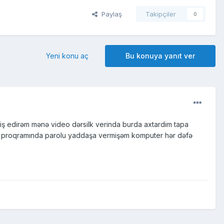
Paylaş
Takipçiler
0
Yeni konu aç
Bu konuya yanıt ver
 edirəm mənə video dərsilk verinda burda axtardim tapa
l.ru proqramında parolu yaddaşa vermişəm komputer hər dəfə