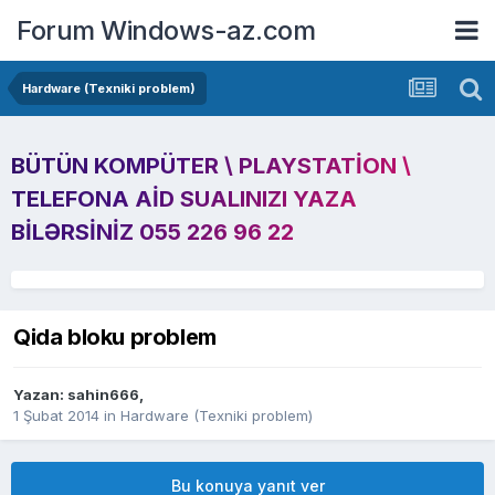
Forum Windows-az.com
Hardware (Texniki problem)
BÜTÜN KOMPÜTER \ PLAYSTATION \
TELEFONA AID SUALINIZI YAZA
BILƏRSINIZ 055 226 96 22
Qida bloku problem
Yazan:
sahin666
,
1 Şubat 2014
in
Hardware (Texniki problem)
Bu konuya yanıt ver