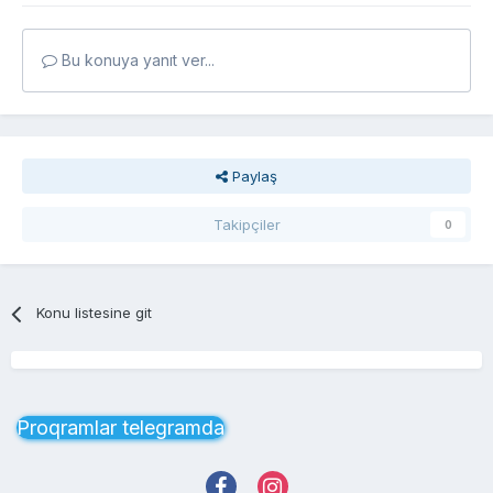
Bu konuya yanıt ver...
Paylaş
Takipçiler
0
Konu listesine git
Proqramlar telegramda