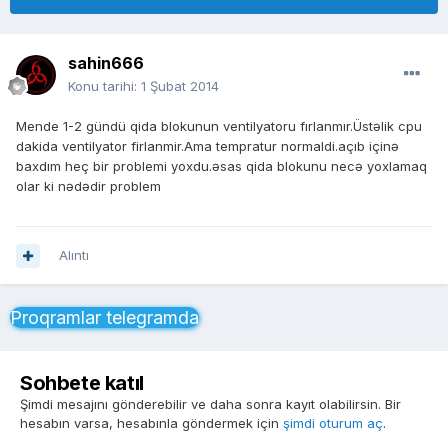
sahin666
Konu tarihi:
1 Şubat 2014
Mende 1-2 gündü qida blokunun ventilyatoru fırlanmır.Üstəlik cpu
dakida ventilyator firlanmir.Ama tempratur normaldi.açıb içinə
baxdım heç bir problemi yoxdu.əsas qida blokunu necə yoxlamaq
olar ki nədədir problem
Alıntı
Proqramlar telegramda
Sohbete katıl
Şimdi mesajını gönderebilir ve daha sonra kayıt olabilirsin. Bir
hesabın varsa, hesabınla göndermek için
şimdi oturum aç
.