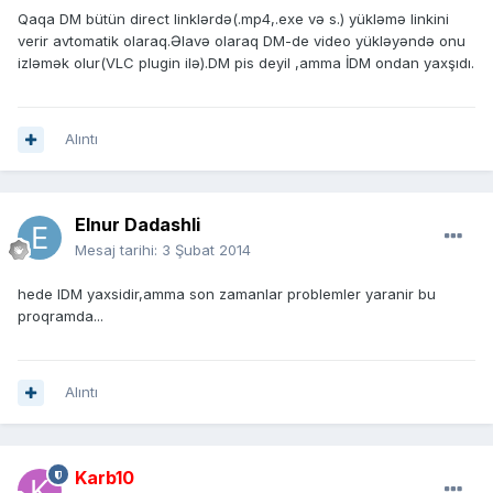
Qaqa DM bütün direct linklərdə(.mp4,.exe və s.) yükləmə linkini
verir avtomatik olaraq.Əlavə olaraq DM-de video yükləyəndə onu
izləmək olur(VLC plugin ilə).DM pis deyil ,amma İDM ondan yaxşıdı.
Alıntı
Elnur Dadashli
Mesaj tarihi:
3 Şubat 2014
hede IDM yaxsidir,amma son zamanlar problemler yaranir bu
proqramda...
Alıntı
Karb10