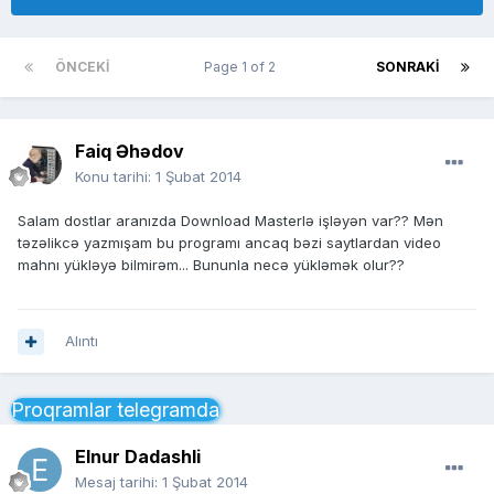
ÖNCEKI
Page 1 of 2
SONRAKI
Faiq Əhədov
Konu tarihi:
1 Şubat 2014
Salam dostlar aranızda Download Masterlə işləyən var?? Mən
təzəlikcə yazmışam bu programı ancaq bəzi saytlardan video
mahnı yükləyə bilmirəm... Bununla necə yükləmək olur??
Alıntı
Proqramlar telegramda
Elnur Dadashli
Mesaj tarihi:
1 Şubat 2014