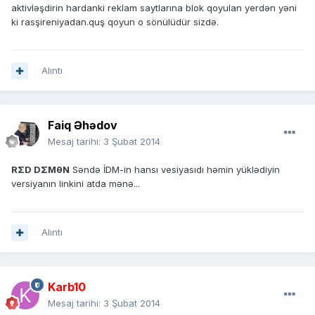
aktivləşdirin hardanki reklam saytlarına blok qoyulan yerdən yəni
ki rasşireniyadan.quş qoyun o sönülüdür sizdə.
Alıntı
Faiq Əhədov
Mesaj tarihi:
3 Şubat 2014
RΣD DΣMθN
Səndə İDM-in hansı vesiyasıdı həmin yüklədiyin
versiyanın linkini atda mənə...
Alıntı
Karb10
Mesaj tarihi:
3 Şubat 2014