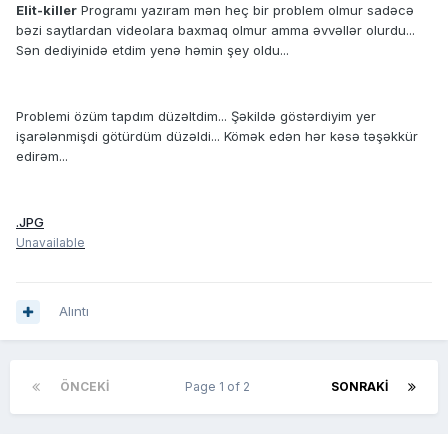
Elit-killer
Programı yazıram mən heç bir problem olmur sadəcə
bəzi saytlardan videolara baxmaq olmur amma əvvəllər olurdu...
Sən dediyinidə etdim yenə həmin şey oldu...
Problemi özüm tapdım düzəltdim... Şəkildə göstərdiyim yer
işarələnmişdi götürdüm düzəldi... Kömək edən hər kəsə təşəkkür
edirəm...
.JPG
Unavailable
Alıntı
ÖNCEKI
Page 1 of 2
SONRAKI