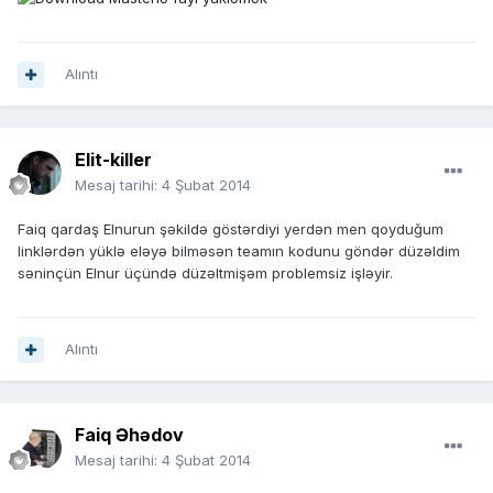
Alıntı
Elit-killer
Mesaj tarihi:
4 Şubat 2014
Faiq qardaş Elnurun şəkildə göstərdiyi yerdən men qoyduğum
linklərdən yüklə eləyə bilməsən teamın kodunu göndər düzəldim
səninçün Elnur üçündə düzəltmişəm problemsiz işləyir.
Alıntı
Faiq Əhədov
Mesaj tarihi:
4 Şubat 2014