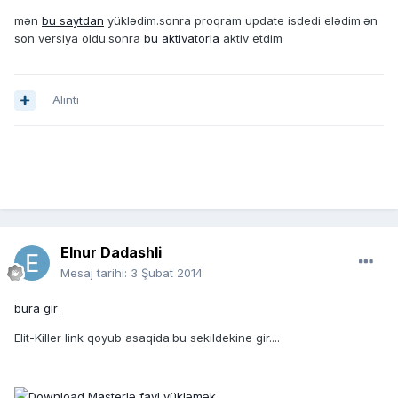
mən
bu saytdan
yüklədim.sonra proqram update isdedi elədim.ən
son versiya oldu.sonra
bu aktivatorla
aktiv etdim
Alıntı
Elnur Dadashli
Mesaj tarihi:
3 Şubat 2014
bura gir
Elit-Killer link qoyub asaqida.bu sekildekine gir....