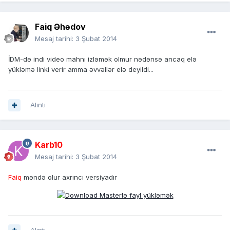
Faiq Əhədov
Mesaj tarihi:
3 Şubat 2014
İDM-də indi video mahnı izləmək olmur nədənsə ancaq elə
yükləmə linki verir amma əvvəllər elə deyildi...
Alıntı
Karb10
Mesaj tarihi:
3 Şubat 2014
Faiq
məndə olur axrıncı versiyadır