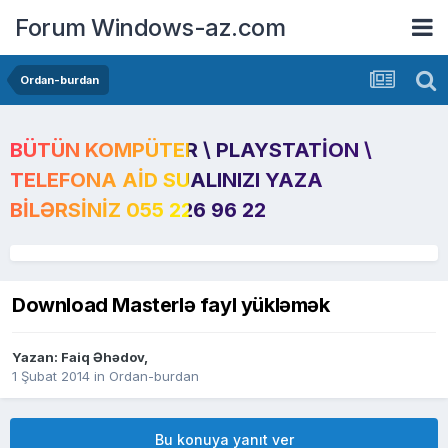
Forum Windows-az.com
Ordan-burdan
BÜTÜN KOMPÜTER \ PLAYSTATION \
TELEFONA AID SUALINIZI YAZA
BILƏRSINIZ 055 226 96 22
Download Masterlə fayl yükləmək
Yazan:
Faiq Əhədov
,
1 Şubat 2014
in
Ordan-burdan
Bu konuya yanıt ver