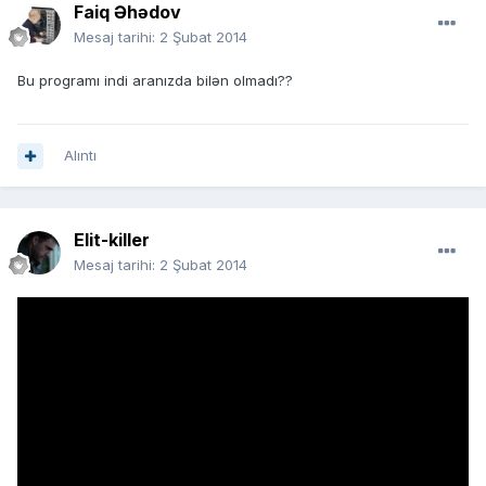
Faiq Əhədov
Mesaj tarihi:
2 Şubat 2014
Bu programı indi aranızda bilən olmadı??
Alıntı
Elit-killer
Mesaj tarihi:
2 Şubat 2014