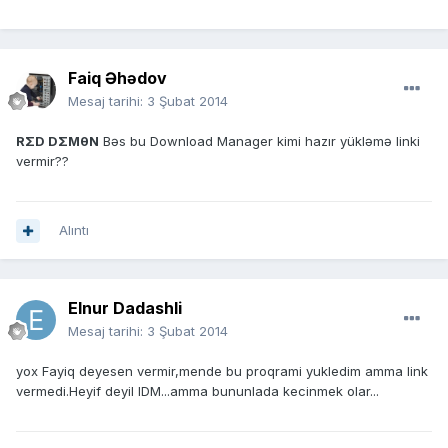
Faiq Əhədov
Mesaj tarihi:
3 Şubat 2014
RΣD DΣMθN
Bəs bu Download Manager kimi hazır yükləmə linki
vermir??
Alıntı
Elnur Dadashli
Mesaj tarihi:
3 Şubat 2014
yox Fayiq deyesen vermir,mende bu proqrami yukledim amma link
vermedi.Heyif deyil IDM...amma bununlada kecinmek olar...