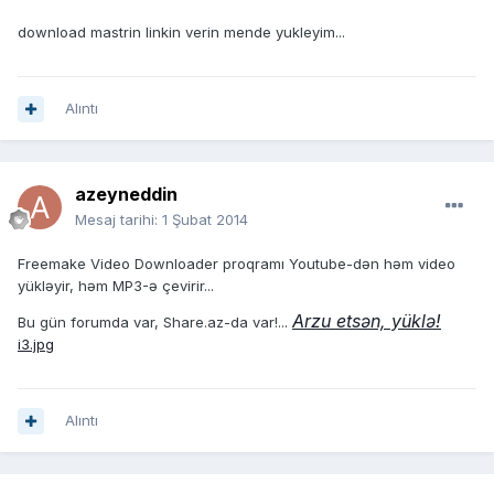
download mastrin linkin verin mende yukleyim...
Alıntı
azeyneddin
Mesaj tarihi:
1 Şubat 2014
Freemake Video Downloader proqramı Youtube-dən həm video
yükləyir, həm MP3-ə çevirir...
Arzu etsən, yüklə!
Bu gün forumda var, Share.az-da var!...
i3.jpg
Alıntı