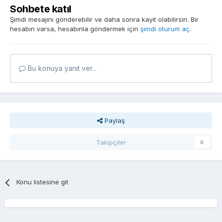
Sohbete katıl
Şimdi mesajını gönderebilir ve daha sonra kayıt olabilirsin. Bir
hesabın varsa, hesabınla göndermek için
şimdi oturum aç
.
Bu konuya yanıt ver...
Paylaş
Takipçiler
0
Konu listesine git