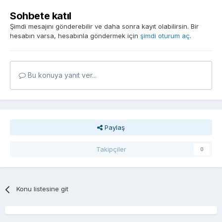
Sohbete katıl
Şimdi mesajını gönderebilir ve daha sonra kayıt olabilirsin. Bir
hesabın varsa, hesabınla göndermek için
şimdi oturum aç
.
Bu konuya yanıt ver...
Paylaş
Takipçiler
0
Konu listesine git