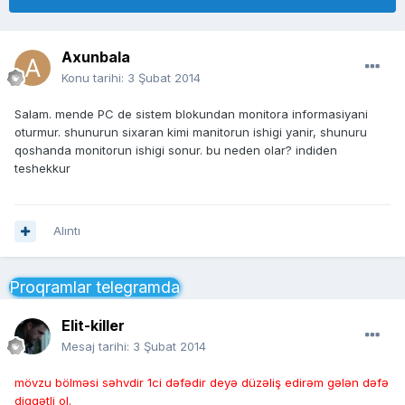
Axunbala
Konu tarihi:
3 Şubat 2014
Salam. mende PC de sistem blokundan monitora informasiyani
oturmur. shunurun sixaran kimi manitorun ishigi yanir, shunuru
qoshanda monitorun ishigi sonur. bu neden olar? indiden
teshekkur
Alıntı
Proqramlar telegramda
Elit-killer
Mesaj tarihi:
3 Şubat 2014
mövzu bölməsi səhvdir 1ci dəfədir deyə düzəliş edirəm gələn dəfə
diqqətli ol.