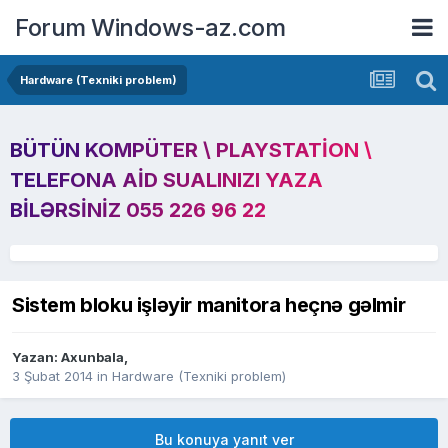
Forum Windows-az.com
Hardware (Texniki problem)
BÜTÜN KOMPÜTER \ PLAYSTATION \
TELEFONA AID SUALINIZI YAZA
BILƏRSINIZ 055 226 96 22
Sistem bloku işləyir manitora heçnə gəlmir
Yazan:
Axunbala
,
3 Şubat 2014
in
Hardware (Texniki problem)
Bu konuya yanıt ver