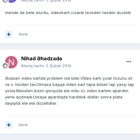
Mesaj tarihi:
5 Şubat 2014
mende de bele olurdu, videokarti cixarib tezeden taxdim duzeldi.
Alıntı
Nihad Əhədzadə
Mesaj tarihi:
5 Şubat 2014
Əsasən video kartda problem ola bilər.Vİdeo kartı çıxar tozunu sil
və s. təzdən tax.Olmasa başqa video kart tapa bilsən lap yaxşı tap
yoxla.Məsələn bizim qonşuda elə oldu öz video kartımı apardım
yenə açılmadı.Ustaya apardıqda harddisk didilər sonra plata
dəyişildi elə elə düzəltdilər.
Alıntı