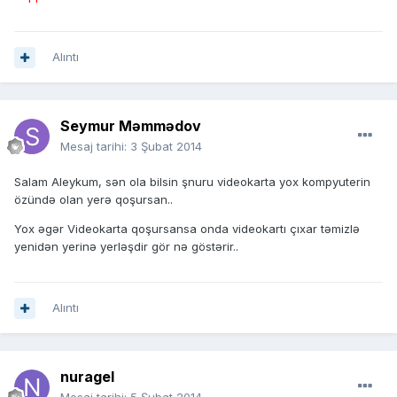
Alıntı
Seymur Məmmədov
Mesaj tarihi:
3 Şubat 2014
Salam Aleykum, sən ola bilsin şnuru videokarta yox kompyuterin
özündə olan yerə qoşursan..
Yox əgər Videokarta qoşursansa onda videokartı çıxar təmizlə
yenidən yerinə yerləşdir gör nə göstərir..
Alıntı
nuragel