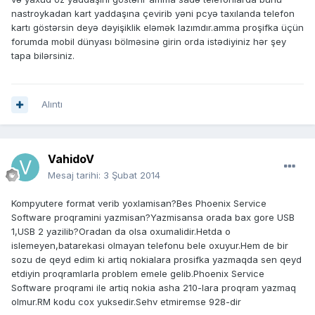
nastroykadan kart yaddaşına çevirib yəni pcyə taxılanda telefon
kartı göstərsin deyə dəyişiklik eləmək lazımdır.amma proşifka üçün
forumda mobil dünyası bölməsinə girin orda istədiyiniz hər şey
tapa bilərsiniz.
Alıntı
VahidoV
Mesaj tarihi:
3 Şubat 2014
Kompyutere format verib yoxlamisan?Bes Phoenix Service
Software proqramini yazmisan?Yazmisansa orada bax gore USB
1,USB 2 yazilib?Oradan da olsa oxumalidir.Hetda o
islemeyen,batarekasi olmayan telefonu bele oxuyur.Hem de bir
sozu de qeyd edim ki artiq nokialara prosifka yazmaqda sen qeyd
etdiyin proqramlarla problem emele gelib.Phoenix Service
Software proqrami ile artiq nokia asha 210-lara proqram yazmaq
olmur.RM kodu cox yuksedir.Sehv etmiremse 928-dir