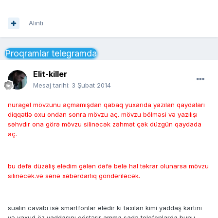
Alıntı
Proqramlar telegramda
Elit-killer
Mesaj tarihi:
3 Şubat 2014
nuragel mövzunu açmamışdan qabaq yuxarıda yazılan qaydaları
diqqətlə oxu ondan sonra mövzu aç. mövzu bölməsi və yazılışı
səhvdir ona görə mövzu silinəcək zəhmət çək düzgün qaydada
aç.
bu dəfə düzəliş elədim gələn dəfə belə hal təkrar olunarsa mövzu
silinəcək.və sənə xəbərdarlıq göndəriləcək.
sualın cavabı isə smartfonlar elədir ki taxılan kimi yaddaş kartını
və yaxud öz yaddaşını göstərir amma sadə telefonlarda bunu