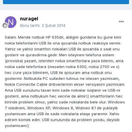
nuragel
Konu tarihi:
3 Şubat 2014
Salam. Mende notbuk HP 635dir, aldigim gundene bu gune kimi
nokia telefonlarini USB ile ona qosanda notbuk reaksiya vermir.
Yalniz ve yalniz smartfon nokialari USB ile qosanda o saat onu
gosterir ve qurasdirma gedir. Men isteyirem telefona sistem
(proviska) yazam, istenilen nokia smartfonlara yaza bilerim, ama
nokia sade telefonlara (meselen nokia 6300, nokia 2700 ve s)
hec cure yaza bilmirem, USB ile qosuram ama notbuk onu
gostermir. Notbukda PC suiteden tutmus ne istesen yazmisam,
Nokia Connectle Cable dribverlerinin ekser versiyasini yazmisam.
Ama USB sunulunu taxan kimi sade nokialar isiqlanir ve USB-ni
gosterir, ama notbukum hec vecine de almir(( smartfonlarin hec
birinde problem olmur, yalniz sade nokialarda bele olur. Windows
7 isledirem, Windows XP, Windows 8, Widows 8.1 de yukleyib
yoxlamisam ama USB ile sade nokialarla elaqe yaranmir. Xahis
edirem komek edin. USB sunulunda da problem yoxdu, deyisib
yoxlamisam((