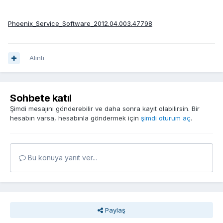
Phoenix_Service_Software_2012.04.003.47798
Alıntı
Sohbete katıl
Şimdi mesajını gönderebilir ve daha sonra kayıt olabilirsin. Bir
hesabın varsa, hesabınla göndermek için
şimdi oturum aç
.
Bu konuya yanıt ver...
Paylaş