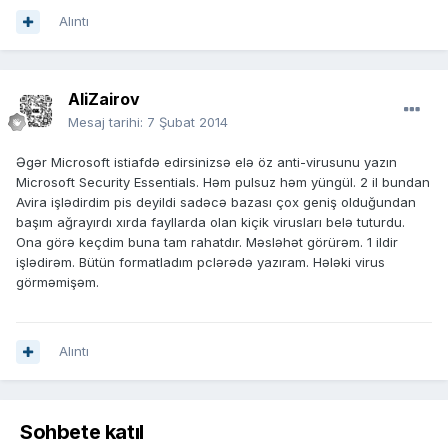
Alıntı
AliZairov
Mesaj tarihi:
7 Şubat 2014
Əgər Microsoft istiafdə edirsinizsə elə öz anti-virusunu yazın
Microsoft Security Essentials. Həm pulsuz həm yüngül. 2 il bundan
Avira işlədirdim pis deyildi sadəcə bazası çox geniş olduğundan
başım ağrayırdı xırda fayllarda olan kiçik virusları belə tuturdu.
Ona görə keçdim buna tam rahatdır. Məsləhət görürəm. 1 ildir
işlədirəm. Bütün formatladım pclərədə yazıram. Hələki virus
görməmişəm.
Alıntı
Sohbete katıl