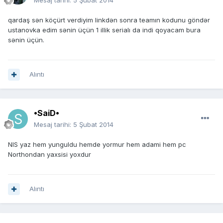
Mesaj tarihi:
5 Şubat 2014
qardaş sən köçürt verdiyim linkdən sonra teamın kodunu göndər
ustanovka edim sənin üçün 1 illik serialı da indi qoyacam bura
sənin üçün.
Alıntı
•SaiD•
Mesaj tarihi:
5 Şubat 2014
NIS yaz hem yunguldu hemde yormur hem adami hem pc
Northondan yaxsisi yoxdur
Alıntı