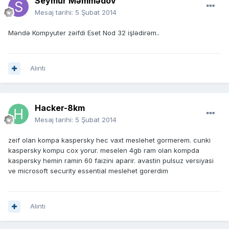
Seymur Məmmədov
Mesaj tarihi:
5 Şubat 2014
Məndə Kompyuter zəifdi Eset Nod 32 işlədirəm..
Alıntı
Hacker-8km
Mesaj tarihi:
5 Şubat 2014
zeif olan kompa kaspersky hec vaxt meslehet gormerem. cunki
kaspersky kompu cox yorur. meselen 4gb ram olan kompda
kaspersky hemin ramin 60 faizini aparir. avastin pulsuz versiyasi
ve microsoft security essential meslehet gorerdim
Alıntı