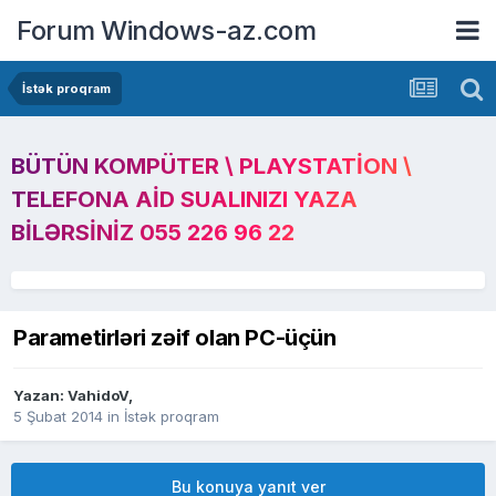
Forum Windows-az.com
İstək proqram
BÜTÜN KOMPÜTER \ PLAYSTATION \
TELEFONA AID SUALINIZI YAZA
BILƏRSINIZ 055 226 96 22
Parametirləri zəif olan PC-üçün
Yazan:
VahidoV
,
5 Şubat 2014
in
İstək proqram
Bu konuya yanıt ver