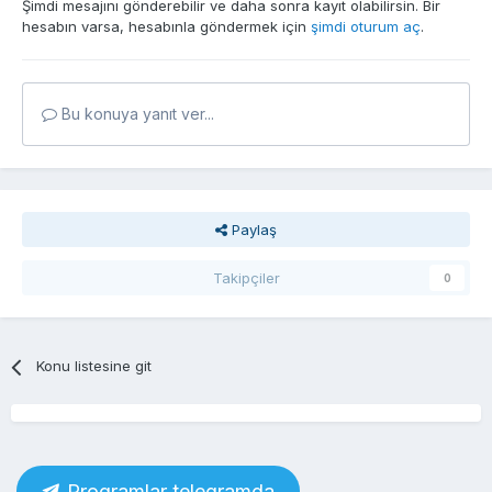
Şimdi mesajını gönderebilir ve daha sonra kayıt olabilirsin. Bir
hesabın varsa, hesabınla göndermek için
şimdi oturum aç
.
Bu konuya yanıt ver...
Paylaş
Takipçiler
0
Konu listesine git
Proqramlar telegramda