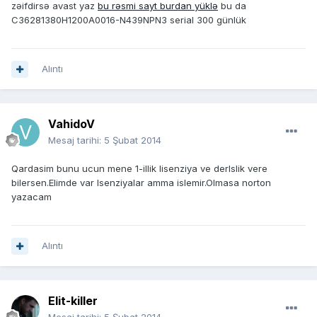
zəifdirsə avast yaz
bu rəsmi sayt burdan yüklə
bu da
C36281380H1200A0016-N439NPN3 serial 300 günlük
Alıntı
VahidoV
Mesaj tarihi:
5 Şubat 2014
Qardasim bunu ucun mene 1-illik lisenziya ve derlslik vere
bilersen.Elimde var lsenziyalar amma islemir.Olmasa norton
yazacam
Alıntı
Elit-killer