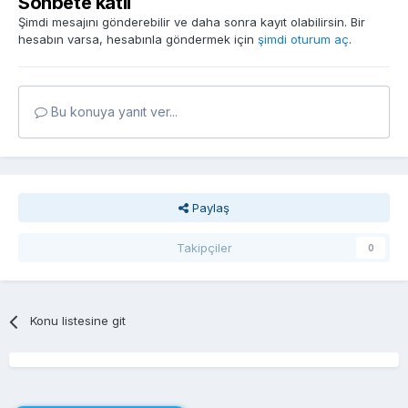
Sohbete katıl
Şimdi mesajını gönderebilir ve daha sonra kayıt olabilirsin. Bir
hesabın varsa, hesabınla göndermek için
şimdi oturum aç
.
Bu konuya yanıt ver...
Paylaş
Takipçiler
0
Konu listesine git