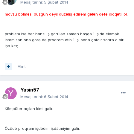
Mesaj tarihi:
5 Şubat 2014
mövzu bölməsi düzgün deyil düzəliş edirəm gələn dəfə diqqətli ol.
problem isə hər hansı iş görülən zaman başqa 1 işidə eləmək
istəmisən ona görə də proqram atıb 1 işi sona çatdır sonra o biri
işə keç.
Alıntı
Yasin57
Mesaj tarihi:
6 Şubat 2014
Kömpüter açılan kimi gəlir.
Özüdə proqram işdədim işdətmiyim gəlir.