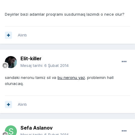
Deyirlər bəzi adamlar proqramı susdurmaq lazımdı o nece olur?
Alıntı
Elit-killer
Mesaj tarihi:
6 Şubat 2014
səndəki neronu təmiz sil və
bu neronu yaz
. problemin həll
olunacaq.
Alıntı
Sefa Aslanov
Mesaj tarihi:
6 Şubat 2014