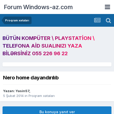
Forum Windows-az.com
Proqram xətaları
BÜTÜN KOMPÜTER \ PLAYSTATION \
TELEFONA AID SUALINIZI YAZA
BILƏRSINIZ 055 226 96 22
Nero home dayandırılıb
Yazan:
Yasin57
,
5 Şubat 2014
in
Proqram xətaları
Bu konuya yanıt ver