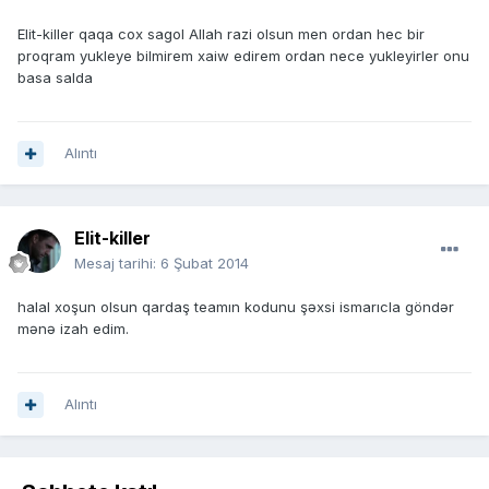
Elit-killer qaqa cox sagol Allah razi olsun men ordan hec bir
proqram yukleye bilmirem xaiw edirem ordan nece yukleyirler onu
basa salda
Alıntı
Elit-killer
Mesaj tarihi:
6 Şubat 2014
halal xoşun olsun qardaş teamın kodunu şəxsi ismarıcla göndər
mənə izah edim.
Alıntı