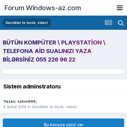
Forum Windows-az.com
Dərsliklər (e-book, video)
BÜTÜN KOMPÜTER \ PLAYSTATION \
TELEFONA AID SUALINIZI YAZA
BILƏRSINIZ 055 226 96 22
Sistem adminstratoru
Yazan:
sahin666
,
6 Şubat 2014
in
Dərsliklər (e-book, video)
Bu konuya yanıt ver