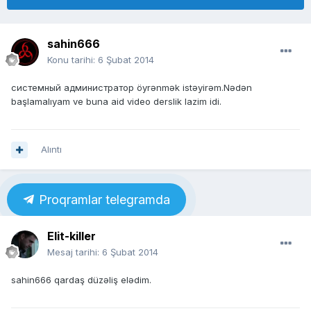
sahin666
Konu tarihi:
6 Şubat 2014
системный администратор öyrənmək istəyirəm.Nədən
başlamalıyam ve buna aid video derslik lazim idi.
Alıntı
Proqramlar telegramda
Elit-killer
Mesaj tarihi:
6 Şubat 2014
sahin666 qardaş düzəliş elədim.