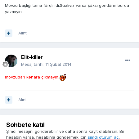
Mövzu başlığı tama fərqli idi.Sualıvız varsa şəxsi göndərin burda
yazmıyın.
Alıntı
Elit-killer
Mesaj tarihi:
11 Şubat 2014
mövzudan kənara çıxmayın.
Alıntı
Sohbete katıl
Şimdi mesajını gönderebilir ve daha sonra kayıt olabilirsin. Bir
hesabın varsa, hesabınla göndermek için
şimdi oturum aç
.