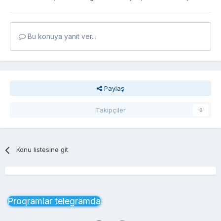
Bu konuya yanıt ver...
Paylaş
Takipçiler
0
Konu listesine git
Proqramlar telegramda