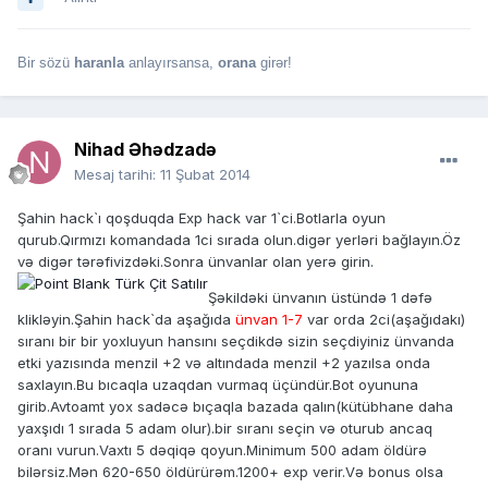
Bir sözü
haranla
anlayırsansa,
orana
girər!
Nihad Əhədzadə
Mesaj tarihi:
11 Şubat 2014
Şahin hack`ı qoşduqda Exp hack var 1`ci.Botlarla oyun
qurub.Qırmızı komandada 1ci sırada olun.digər yerləri bağlayın.Öz
və digər tərəfivizdəki.Sonra ünvanlar olan yerə girin.
Şəkildəki ünvanın üstündə 1 dəfə
klikləyin.Şahin hack`da aşağıda
ünvan 1-7
var orda 2ci(aşağıdakı)
sıranı bir bir yoxluyun hansını seçdikdə sizin seçdiyiniz ünvanda
etki yazısında menzil +2 və altındada menzil +2 yazılsa onda
saxlayın.Bu bıcaqla uzaqdan vurmaq üçündür.Bot oyununa
girib.Avtoamt yox sadəcə bıçaqla bazada qalın(kütübhane daha
yaxşıdı 1 sırada 5 adam olur).bir sıranı seçin və oturub ancaq
oranı vurun.Vaxtı 5 dəqiqə qoyun.Minimum 500 adam öldürə
bilərsiz.Mən 620-650 öldürürəm.1200+ exp verir.Və bonus olsa