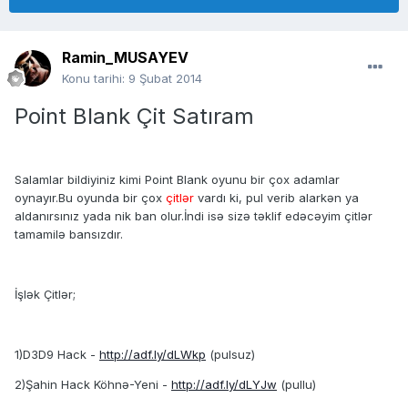
Ramin_MUSAYEV
Konu tarihi:
9 Şubat 2014
Point Blank Çit Satıram
Salamlar bildiyiniz kimi Point Blank oyunu bir çox adamlar
oynayır.Bu oyunda bir çox
çitlər
vardı ki, pul verib alarkən ya
aldanırsınız yada nik ban olur.İndi isə sizə təklif edəcəyim çitlər
tamamilə bansızdır.
İşlək Çitlər;
1)D3D9 Hack -
http://adf.ly/dLWkp
(pulsuz)
2)Şahin Hack Köhnə-Yeni -
http://adf.ly/dLYJw
(pullu)