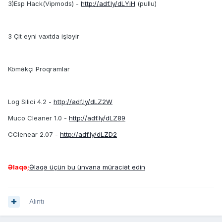
3)Esp Hack(Vipmods) -
http://adf.ly/dLYiH
(pullu)
3 Çit eyni vaxtda işləyir
Köməkçi Proqramlar
Log Silici 4.2 -
http://adf.ly/dLZ2W
Muco Cleaner 1.0 -
http://adf.ly/dLZ89
CClenear 2.07 -
http://adf.ly/dLZD2
Əlaqə;
Əlaqə üçün bu ünvana müraciət edin
Alıntı