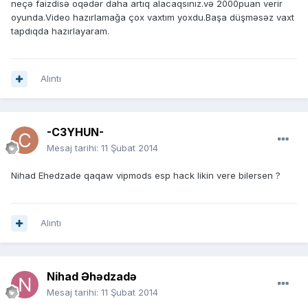
neçə faizdisə oqədər daha artıq alacaqsınız.və 2000puan verir
oyunda.Video hazırlamağa çox vaxtım yoxdu.Başa düşməsəz vaxt
tapdıqda hazırlayaram.
Alıntı
-C3YHUN-
Mesaj tarihi:
11 Şubat 2014
Nihad Ehedzade qaqaw vipmods esp hack likin vere bilersen ?
Alıntı
Nihad Əhədzadə
Mesaj tarihi:
11 Şubat 2014