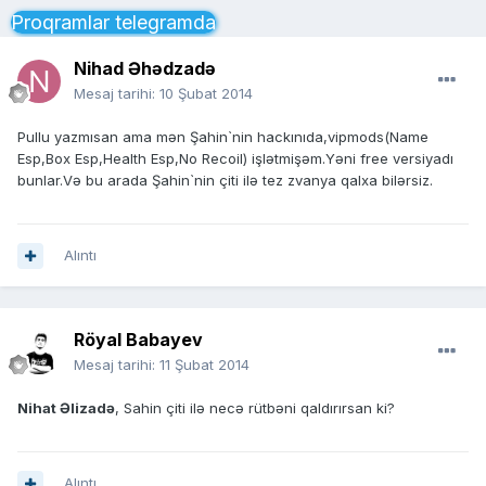
Proqramlar telegramda
Nihad Əhədzadə
Mesaj tarihi:
10 Şubat 2014
Pullu yazmısan ama mən Şahin`nin hackınıda,vipmods(Name
Esp,Box Esp,Health Esp,No Recoil) işlətmişəm.Yəni free versiyadı
bunlar.Və bu arada Şahin`nin çiti ilə tez zvanya qalxa bilərsiz.
Alıntı
Röyal Babayev
Mesaj tarihi:
11 Şubat 2014
Nihat Əlizadə
, Sahin çiti ilə necə rütbəni qaldırırsan ki?
Alıntı