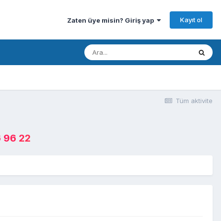
Kayıt ol
Zaten üye misin? Giriş yap
Tüm aktivite
 96 22