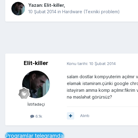
Yazan:
Elit-killer
,
10 Şubat 2014
in
Hardware (Texniki problem)
Elit-killer
Konu tarihi:
10 Şubat 2014
salam dostlar kompyuterim açılmır 
eləmək istəmirəm.çünki google chro
istəyirəm amma komp açılmır.fikrim 
nə məsləhət görürsüz?
İstifadəçi
Alıntı
6.1k
Proqramlar telegramda