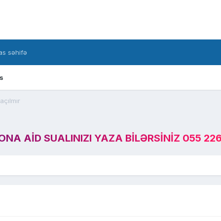
s səhifə
s
açılmır
A AID SUALINIZI YAZA BILƏRSINIZ 055 226