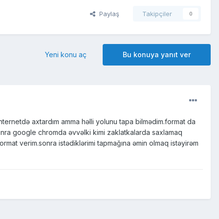
Paylaş
Takipçiler
0
Yeni konu aç
Bu konuya yanıt ver
internetdə axtardım amma həlli yolunu tapa bilmədim.format da
sonra google chromda əvvəlki kimi zaklatkalarda saxlamaq
format verim.sonra istədiklərimi tapmağına əmin olmaq istəyirəm