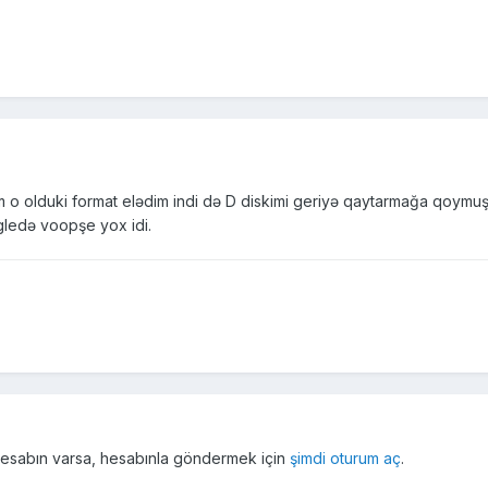
rəm o olduki format elədim indi də D diskimi geriyə qaytarmağa qoy
gledə voopşe yox idi.
r hesabın varsa, hesabınla göndermek için
şimdi oturum aç
.