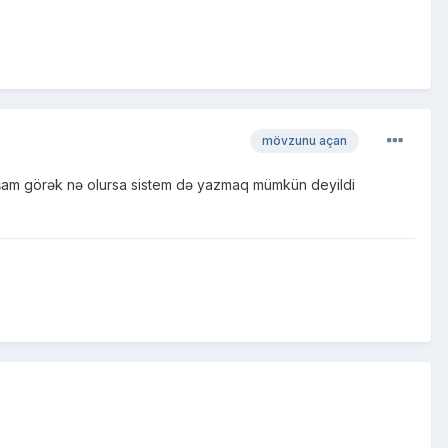
mövzunu açan
muşam görək nə olursa sistem də yazmaq mümkün deyildi