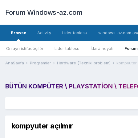
Forum Windows-az.com
Browse
Activity
Lider tablosu
windows-az.com əsa
Onlayn istifadəçilər
Lider tablosu
İdarə heyəti
Forum
AnaSayfa
Proqramlar
Hardware (Texniki problem)
kompyuter 
BÜTÜN KOMPÜTER \ PLAYSTATION \ TELEFON
kompyuter açılmır