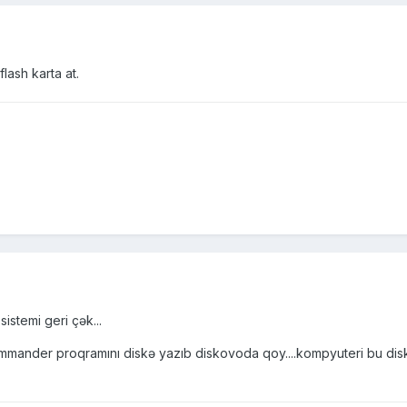
lash karta at.
sistemi geri çək...
ommander proqramını diskə yazıb diskovoda qoy....kompyuteri bu disklə 