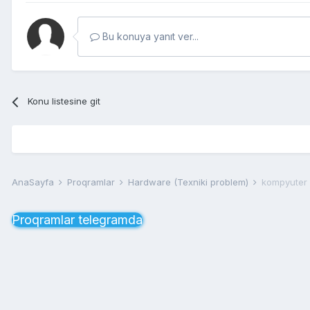
Bu konuya yanıt ver...
Konu listesine git
AnaSayfa
Proqramlar
Hardware (Texniki problem)
kompyuter 
Proqramlar telegramda