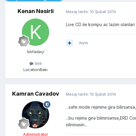
Kənan Nəsirli
Mesaj tarihi:
10 Şubat 2014
Live CD ile kompu ac lazim olanlari f
Alıntı
İstifadəçi
866
Location
Bakı
Kamran Cavadov
Mesaj tarihi:
10 Şubat 2014
...safe mode rejiminə girə bilirsənsə,
...bu rejimə girə bilmirsənsə,ERD C
silinməsin...
Administrator