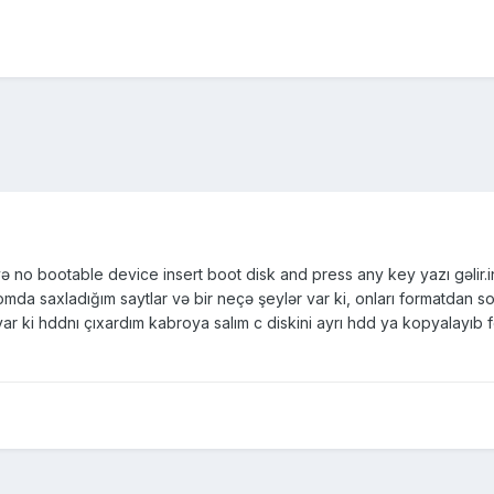
və no bootable device insert boot disk and press any key yazı gəlir.
mda saxladığım saytlar və bir neçə şeylər var ki, onları formatdan 
var ki hddnı çıxardım kabroya salım c diskini ayrı hdd ya kopyalayıb 