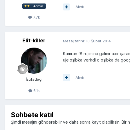
Alıntı
7.7k
Elit-killer
Mesaj tarihi:
10 Şubat 2014
Kamran f8 rejiminə gəlmir axır ça
uje.oşibka verirdi o oşibka da goo
Alıntı
İstifadəçi
6.1k
Sohbete katıl
Şimdi mesajını gönderebilir ve daha sonra kayıt olabilirsin. Bi