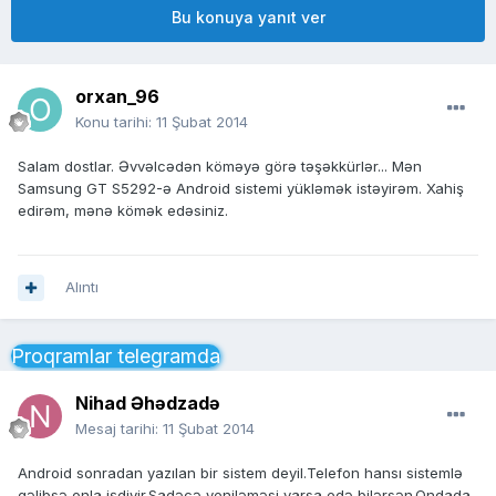
Bu konuya yanıt ver
orxan_96
Konu tarihi:
11 Şubat 2014
Salam dostlar. Əvvəlcədən köməyə görə təşəkkürlər... Mən
Samsung GT S5292-ə Android sistemi yükləmək istəyirəm. Xahiş
edirəm, mənə kömək edəsiniz.
Alıntı
Proqramlar telegramda
Nihad Əhədzadə
Mesaj tarihi:
11 Şubat 2014
Android sonradan yazılan bir sistem deyil.Telefon hansı sistemlə
gəlibsə onla işdiyir.Sadəcə yeniləməsi varsa edə bilərsən.Ondada