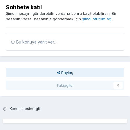
Sohbete katıl
Şimdi mesajını gönderebilir ve daha sonra kayıt olabilirsin. Bir
hesabın varsa, hesabınla göndermek için
şimdi oturum aç
.
Bu konuya yanıt ver...
Paylaş
Takipçiler
0
Konu listesine git