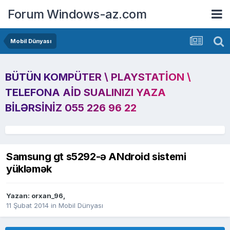
Forum Windows-az.com
Mobil Dünyası
BÜTÜN KOMPÜTER \ PLAYSTATION \
TELEFONA AID SUALINIZI YAZA
BILƏRSINIZ 055 226 96 22
Samsung gt s5292-ə ANdroid sistemi
yükləmək
Yazan:
orxan_96
,
11 Şubat 2014
in
Mobil Dünyası