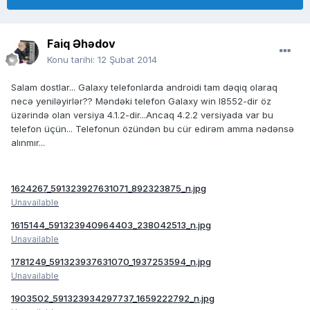
Faiq Əhədov
Konu tarihi:
12 Şubat 2014
Salam dostlar... Galaxy telefonlarda androidi tam dəqiq olaraq
necə yeniləyirlər?? Məndəki telefon Galaxy win I8552-dir öz
üzərində olan versiya 4.1.2-dir...Ancaq 4.2.2 versiyada var bu
telefon üçün... Telefonun özündən bu cür edirəm amma nədənsə
alınmır...
1624267_591323927631071_892323875_n.jpg
Unavailable
1615144_591323940964403_238042513_n.jpg
Unavailable
1781249_591323937631070_1937253594_n.jpg
Unavailable
1903502_591323934297737_1659222792_n.jpg