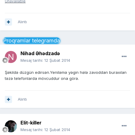
Unavailable
Alıntı
Proqramlar telegramda
Nihad Əhədzadə
Mesaj tarihi:
12 Şubat 2014
Şəkildə düzgün edirsən.Yeniləmə yəgin hələ zavoddan buraxılan
təzə telefonlarda mövcuddur ona görə.
Alıntı
Elit-killer
Mesaj tarihi:
12 Şubat 2014