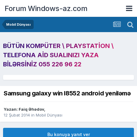
Forum Windows-az.com
Mobil Dünyası
BÜTÜN KOMPÜTER \ PLAYSTATION \
TELEFONA AID SUALINIZI YAZA
BILƏRSINIZ 055 226 96 22
Samsung galaxy win I8552 android yeniləmə
Yazan:
Faiq Əhədov
,
12 Şubat 2014
in
Mobil Dünyası
Bu konuya yanıt ver