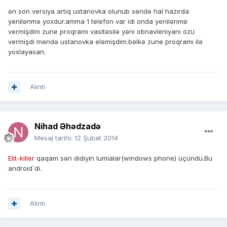
ən son versiya artıq ustanovka olunub səndə hal hazırda
yenilənmə yoxdur.amma 1 telefon var idi onda yenilənmə
vermişdim zune proqramı vasitəsilə yəni obnavleniyanı özü
vermişdi məndə ustanovka eləmişdim.bəlkə zune proqramı ilə
yoxlayasan.
Alıntı
Nihad Əhədzadə
Mesaj tarihi:
12 Şubat 2014
Elit-killer
qaqam sən didiyin lumialar(windows phone) üçündü.Bu
android`di.
Alıntı