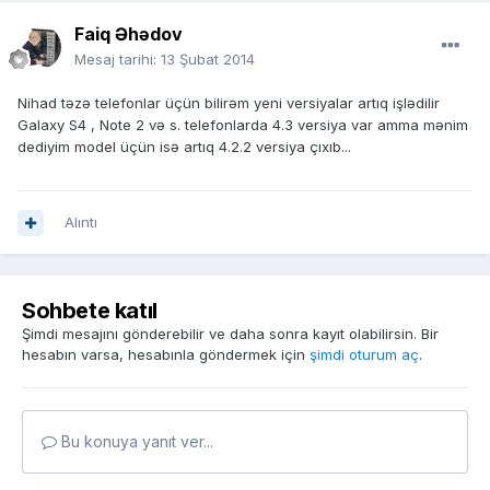
Faiq Əhədov
Mesaj tarihi:
13 Şubat 2014
Nihad təzə telefonlar üçün bilirəm yeni versiyalar artıq işlədilir
Galaxy S4 , Note 2 və s. telefonlarda 4.3 versiya var amma mənim
dediyim model üçün isə artıq 4.2.2 versiya çıxıb...
Alıntı
Sohbete katıl
Şimdi mesajını gönderebilir ve daha sonra kayıt olabilirsin. Bir
hesabın varsa, hesabınla göndermek için
şimdi oturum aç
.
Bu konuya yanıt ver...