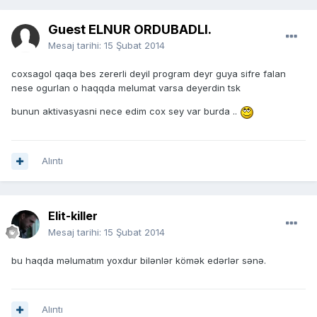
Guest ELNUR ORDUBADLI.
Mesaj tarihi:
15 Şubat 2014
coxsagol qaqa bes zererli deyil program deyr guya sifre falan
nese ogurlan o haqqda melumat varsa deyerdin tsk
bunun aktivasyasni nece edim cox sey var burda ..
Alıntı
Elit-killer
Mesaj tarihi:
15 Şubat 2014
bu haqda məlumatım yoxdur bilənlər kömək edərlər sənə.
Alıntı