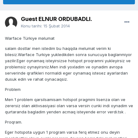
Guest ELNUR ORDUBADLI.
Konu tarihi:
15 Şubat 2014
Warface Türkiye məlumat
salam dostlar men istedim bu haqqda melumat verim ki
bilesiz.Warface Turkiye yukledikden sonra sunucuya baglanmiyor
yazilir.Eger oynamaq isteyirsizse hotspot proqramni yukleyirsiz ve
problemsiz oynayirsniz.Men indi yoxladim ve oynadim avropa
serverinde qrafikleri normaldi eger oynamaq istesez ayarlardan
dusuk edin ve rahat oynacaqsiz.
Problem
Men 1 problem qarsilsamisam hotspot pragmini lisenza olan ve
zerersiz olan aktivsasiyasi olan varsa versin cunki indi oynadim ve
qurtaranda bagladim yenden acmaq isteyende error verdi.tsk .
Proqram.
Eger hotspota uygun 1 program varsa ferq etmez onu deyin