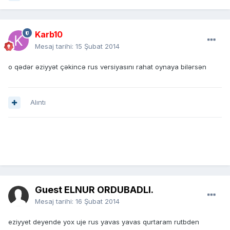
Karb10
Mesaj tarihi:
15 Şubat 2014
o qədər əziyyət çəkincə rus versiyasını rahat oynaya bilərsən
Alıntı
Guest ELNUR ORDUBADLI.
Mesaj tarihi:
16 Şubat 2014
eziyyet deyende yox uje rus yavas yavas qurtaram rutbden