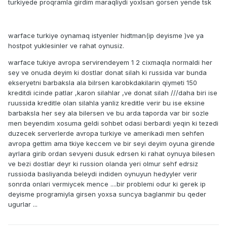
turkiyede proqramla girdim maraqliydi yoxlsan gorsen yende tsk
warface turkiye oynamaq istyenler hidtman(ip deyisme )ve ya
hostpot yuklesinler ve rahat oynusiz.
warface tukiye avropa servirendeyem 1 2 cixmaqla normaldi her
sey ve onuda deyim ki dostlar donat silah ki russida var bunda
ekseryetni barbaksla ala bilrsen karobkdakilarin qiymeti 150
kreditdi icinde patlar ,karon silahlar ,ve donat silah ///daha biri ise
ruussida kreditle olan silahla yanliz kreditle verir bu ise eksine
barbaksla her sey ala bilersen ve bu arda taporda var bir sozle
men beyendim xosuma geldi sohbet odasi berbardi yeqin ki tezedi
duzecek serverlerde avropa turkiye ve amerikadi men sehfen
avropa gettim ama tkiye keccem ve bir seyi deyim oyuna girende
ayrlara girib ordan sevyeni dusuk edrsen ki rahat oynuya bilesen
ve bezi dostlar deyr ki russion olanda yeri olmur sehf edrsiz
russioda basliyanda beleydi indiden oynuyun hedyyler verir
sonrda onlari vermiycek mence ....bir problemi odur ki gerek ip
deyisme programiyla girsen yoxsa suncya baglanmir bu qeder
ugurlar ...