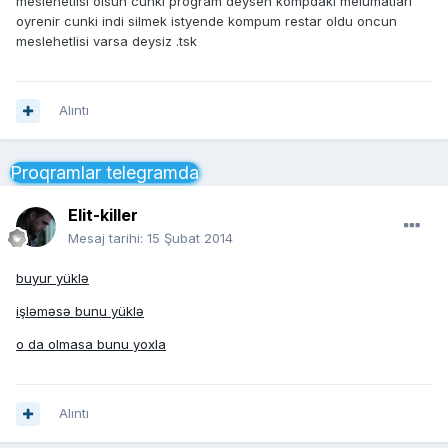
meslehetlisi olsun cunki program deysen kompdaki melumatlari
oyrenir cunki indi silmek istyende kompum restar oldu oncun
meslehetlisi varsa deysiz .tsk
Alıntı
Proqramlar telegramda
Elit-killer
Mesaj tarihi:
15 Şubat 2014
buyur yüklə
işləməsə bunu yüklə
o da olmasa bunu yoxla
Alıntı