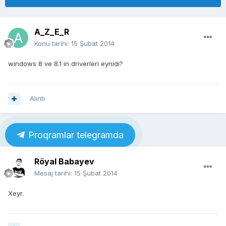
A_Z_E_R
Konu tarihi:
15 Şubat 2014
windows 8 ve 8.1 in driverleri eynidi?
Alıntı
Proqramlar telegramda
Röyal Babayev
Mesaj tarihi:
15 Şubat 2014
Xeyr.