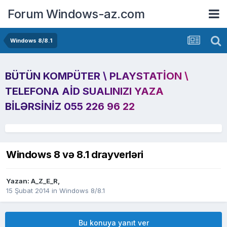
Forum Windows-az.com
Windows 8/8.1
BÜTÜN KOMPÜTER \ PLAYSTATION \
TELEFONA AID SUALINIZI YAZA
BILƏRSINIZ 055 226 96 22
Windows 8 və 8.1 drayverləri
Yazan:
A_Z_E_R
,
15 Şubat 2014
in
Windows 8/8.1
Bu konuya yanıt ver