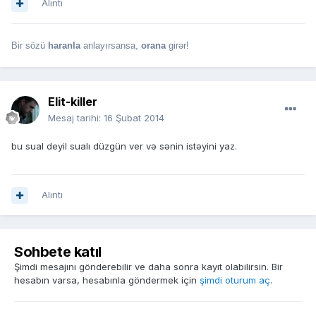
Alıntı
Bir sözü
haranla
anlayırsansa,
orana
girər!
Elit-killer
Mesaj tarihi:
16 Şubat 2014
bu sual deyil sualı düzgün ver və sənin istəyini yaz.
Alıntı
Sohbete katıl
Şimdi mesajını gönderebilir ve daha sonra kayıt olabilirsin. Bir
hesabın varsa, hesabınla göndermek için
şimdi oturum aç
.