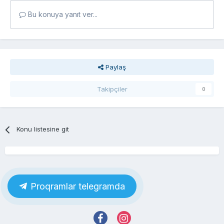
Bu konuya yanıt ver...
Paylaş
Takipçiler
0
Konu listesine git
Proqramlar telegramda