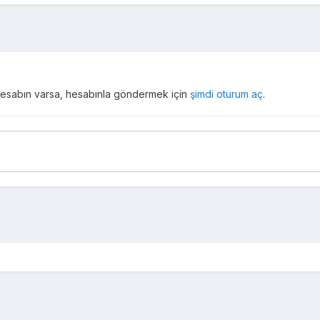
r hesabın varsa, hesabınla göndermek için
şimdi oturum aç
.