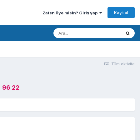
Kayıt ol
Zaten üye misin? Giriş yap
Tüm aktivite
 96 22