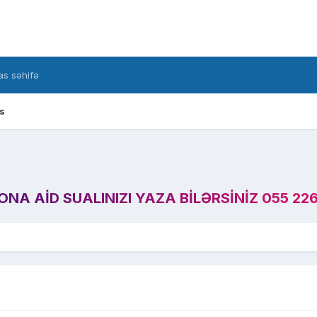
s səhifə
s
A AID SUALINIZI YAZA BILƏRSINIZ 055 226