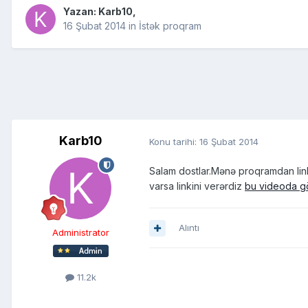
Yazan:
Karb10
,
16 Şubat 2014
in
İstək proqram
Karb10
Konu tarihi:
16 Şubat 2014
Salam dostlar.Mənə proqramdan link
varsa linkini verərdiz
bu videoda gö
Alıntı
Administrator
11.2k