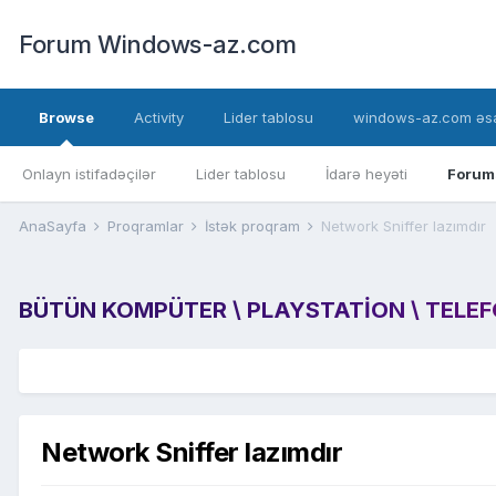
Forum Windows-az.com
Browse
Activity
Lider tablosu
windows-az.com əsa
Onlayn istifadəçilər
Lider tablosu
İdarə heyəti
Forum
AnaSayfa
Proqramlar
İstək proqram
Network Sniffer lazımdır
BÜTÜN KOMPÜTER \ PLAYSTATION \ TELEFON
Network Sniffer lazımdır