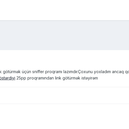
 götürmək üçün sniffer proqramı lazımdır.Çoxunu yoxladım ancaq qoş
stərdiyi
25pp proqramından link götürmək istəyirəm