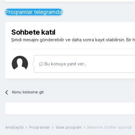
Proqramlar telegramda
Sohbete katıl
Şimdi mesajını gönderebilir ve daha sonra kayıt olabilirsin. Bi
Bu konuya yanıt ver...
Konu listesine git
AnaSayfa
Proqramlar
İstək proqram
Network Sniffer lazımdır