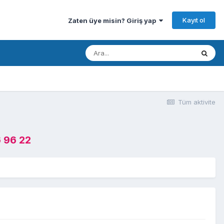
Kayıt ol
Zaten üye misin? Giriş yap
Tüm aktivite
 96 22