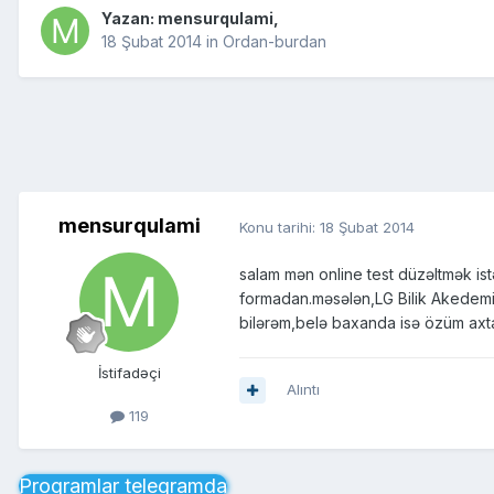
Yazan:
mensurqulami
,
18 Şubat 2014
in
Ordan-burdan
mensurqulami
Konu tarihi:
18 Şubat 2014
salam mən online test düzəltmək is
formadan.məsələn,LG Bilik Akedemiya
bilərəm,belə baxanda isə özüm axt
İstifadəçi
Alıntı
119
Proqramlar telegramda