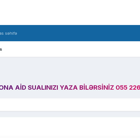
s səhifə
s
A AID SUALINIZI YAZA BILƏRSINIZ 055 226