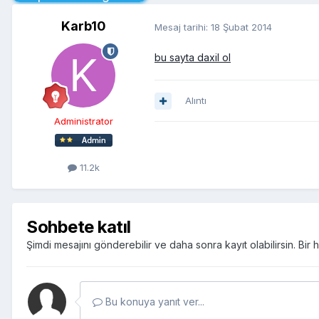
Karb10
Mesaj tarihi:
18 Şubat 2014
bu sayta daxil ol
Alıntı
Administrator
11.2k
Sohbete katıl
Şimdi mesajını gönderebilir ve daha sonra kayıt olabilirsin. Bi
Bu konuya yanıt ver...