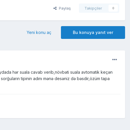
Paylaş
Takipçiler
0
Yeni konu aç
Bu konuya yanıt ver
aydada hər suala cavab verib,növbəti suala avtomatik keçən
 sorğuların tipinin adını mənə desəniz də bəsdir,özüm tapa