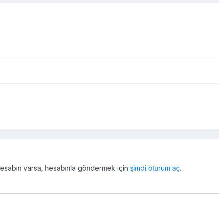
r hesabın varsa, hesabınla göndermek için
şimdi oturum aç
.