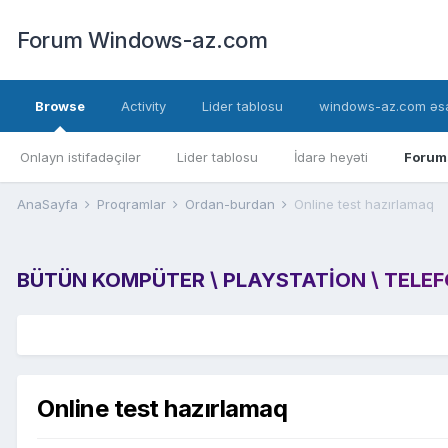
Forum Windows-az.com
Browse
Activity
Lider tablosu
windows-az.com əsa
Onlayn istifadəçilər
Lider tablosu
İdarə heyəti
Forum
AnaSayfa
Proqramlar
Ordan-burdan
Online test hazırlamaq
BÜTÜN KOMPÜTER \ PLAYSTATION \ TELEFON
Online test hazırlamaq