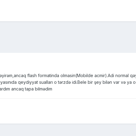
təyirəm,ancaq flash formatinda olmasin(Mobilde acmir).Adi normal q
sınıda qeydiyyat sualları o tərzdə idi.Bele bir şey bilən var və ya o
ardım ancaq tapa bilmədim