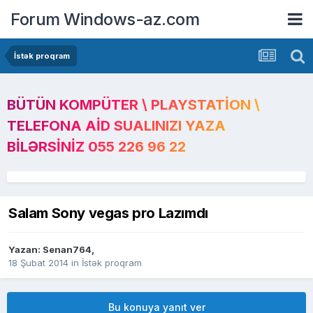
Forum Windows-az.com
İstək proqram
BÜTÜN KOMPÜTER \ PLAYSTATION \
TELEFONA AID SUALINIZI YAZA
BILƏRSINIZ 055 226 96 22
Salam Sony vegas pro Lazımdı
Yazan:
Senan764
,
18 Şubat 2014
in
İstək proqram
Bu konuya yanıt ver