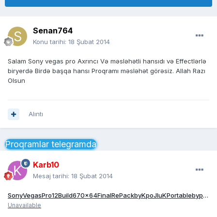
Senan764
Konu tarihi:
18 Şubat 2014
Salam Sony vegas pro Axrıncı Və məsləhətli hansıdı və Effectlərlə
biryerdə Birdə başqa hansı Proqramı məsləhət görəsiz. Allah Razı
Olsun
Alıntı
Proqramlar telegramda
Karb10
Mesaj tarihi:
18 Şubat 2014
SonyVegasPro12Build670x64FinalRePackbyKpoJIuKPortablebypunsh.torrent
Unavailable