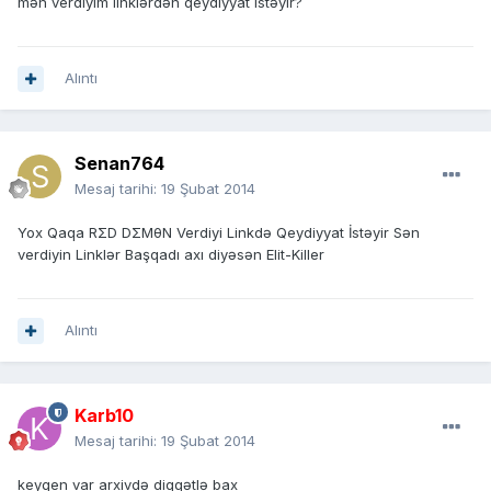
mən verdiyim linklərdən qeydiyyat istəyir?
Alıntı
Senan764
Mesaj tarihi:
19 Şubat 2014
Yox Qaqa RΣD DΣMθN Verdiyi Linkdə Qeydiyyat İstəyir Sən
verdiyin Linklər Başqadı axı diyəsən Elit-Killer
Alıntı
Karb10
Mesaj tarihi:
19 Şubat 2014
keygen var arxivdə diqqətlə bax