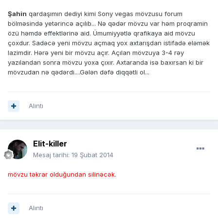
Şahin
qardaşımın dediyi kimi Sony vegas mövzusu forum
bölməsində yetərincə açılıb... Nə qədər mövzu var həm proqramin
özü həmdə effektlərinə aid. Ümumiyyətlə qrafikaya aid mövzu
çoxdur. Sadəcə yeni mövzu açmaq yox axtarışdan istifadə eləmək
lazimdir. Hərə yeni bir mövzu açır. Açılan mövzuya 3-4 rəy
yazılandan sonra mövzu yoxa çıxır. Axtaranda isə baxırsan ki bir
mövzudan nə qədərdi....Gələn dəfə diqqətli ol...
Alıntı
Elit-killer
Mesaj tarihi:
19 Şubat 2014
mövzu təkrar olduğundan silinəcək.
Alıntı