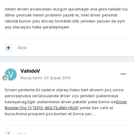
intelin driveri əvvəlcədən düzgün qurulmayıb ona görə helədir.rus
dilinə çevirsək həmin problemi yazılıb ki, intel driver perestal
rabotat.bunun yolu ancaq formatdır.silib yenidən yazsan da eyni
şey olacaq.bu halla qarşılaşmışam.
Alıntı
VahidoV
Mesaj tarihi:
20 Şubat 2014
Driveri yenileme.Sil sadece olaraq.Video kart driverin poz,sonra
perezaqruska ver.Qosulanda driver ozu yeniden yuklenmeye
baslayacag.Eger yuklenmese driver paketle yukle.Sonre ise
Driver
Booster Pro 1.1 [2013, MULTILANG+RUS]
yenile.Sen ceht et
buna.Amma proqrami poz,bunlari et.Sonra yaz....