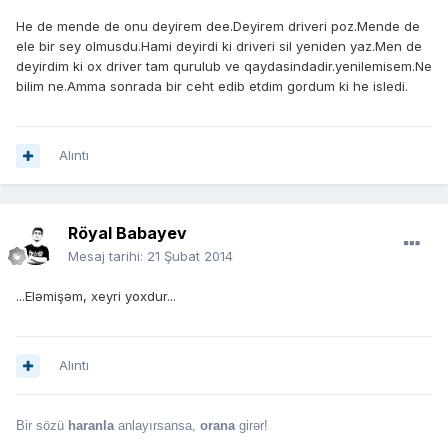
He de mende de onu deyirem dee.Deyirem driveri poz.Mende de
ele bir sey olmusdu.Hami deyirdi ki driveri sil yeniden yaz.Men de
deyirdim ki ox driver tam qurulub ve qaydasindadir.yenilemisem.Ne
bilim ne.Amma sonrada bir ceht edib etdim gordum ki he isledi.
Alıntı
Röyal Babayev
Mesaj tarihi:
21 Şubat 2014
...Eləmişəm, xeyri yoxdur...
Alıntı
Bir sözü
haranla
anlayırsansa,
orana
girər!