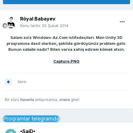
Röyal Babayev
Konu tarihi:
20 Şubat 2014
Salam əziz Windows-Az.Com istifadəçiləri. Mən Unity 3D
proqramına daxil olarkən, şəkildə gördüyünüz problem gəlir.
Bunun səbəbi nədir? Bilən varsa xahiş edirəm kömək etsin.
Capture.PNG
Alıntı
Bir sözü
haranla
anlayırsansa,
orana
girər!
Proqramlar telegramda
•SaiD•