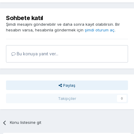
Sohbete katıl
Şimdi mesajını gönderebilir ve daha sonra kayıt olabilirsin. Bir
hesabın varsa, hesabınla göndermek için
şimdi oturum aç
.
Bu konuya yanıt ver...
Paylaş
Takipçiler
0
Konu listesine git