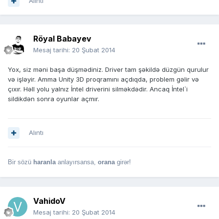
Alıntı
Röyal Babayev
Mesaj tarihi:
20 Şubat 2014
Yox, siz məni başa düşmədiniz. Driver tam şəkildə düzgün qurulur
və işləyir. Amma Unity 3D proqramını açdıqda, problem gəlir və
çıxır. Həll yolu yalnız İntel driverini silməkdədir. Ancaq İntel`i
sildikdən sonra oyunlar açmır.
Alıntı
Bir sözü
haranla
anlayırsansa,
orana
girər!
VahidoV
Mesaj tarihi:
20 Şubat 2014