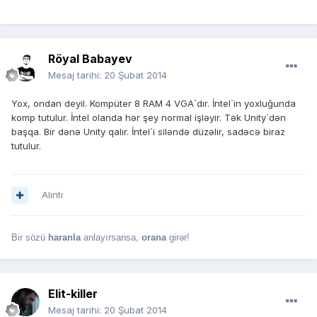
Röyal Babayev
Mesaj tarihi:
20 Şubat 2014
Yox, ondan deyil. Kompüter 8 RAM 4 VGA`dır. İntel`in yoxluğunda
komp tutulur. İntel olanda hər şey normal işləyir. Tək Unity`dən
başqa. Bir dənə Unity qalır. İntel`i siləndə düzəlir, sadəcə biraz
tutulur.
Alıntı
Bir sözü
haranla
anlayırsansa,
orana
girər!
Elit-killer
Mesaj tarihi:
20 Şubat 2014