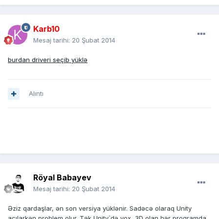
Karb10
Mesaj tarihi:
20 Şubat 2014
burdan driveri seçib yüklə
Alıntı
Röyal Babayev
Mesaj tarihi:
20 Şubat 2014
Əziz qardaşlar, ən son versiya yüklənir. Sadəcə olaraq Unity
açılarkən problem olur. Tək Unity`də yox, 3D olan hər proqramda.