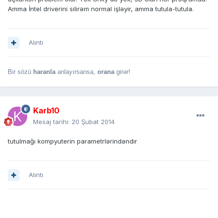
Amma İntel driverini silirəm normal işləyir, amma tutula-tutula.
Alıntı
Bir sözü
haranla
anlayırsansa,
orana
girər!
Karb10
Mesaj tarihi:
20 Şubat 2014
tutulmağı kompyuterin parametrlərindəndir
Alıntı