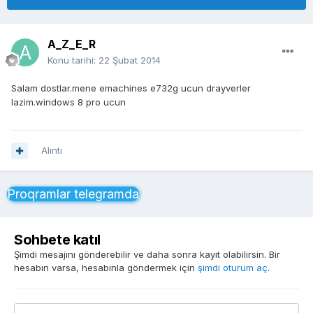
A_Z_E_R
Konu tarihi:
22 Şubat 2014
Salam dostlar.mene emachines e732g ucun drayverler
lazim.windows 8 pro ucun
Alıntı
Proqramlar telegramda
Sohbete katıl
Şimdi mesajını gönderebilir ve daha sonra kayıt olabilirsin. Bir
hesabın varsa, hesabınla göndermek için
şimdi oturum aç
.