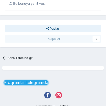
Bu konuya yanıt ver...
Paylaş
Takipçiler
0
Konu listesine git
Proqramlar telegramda