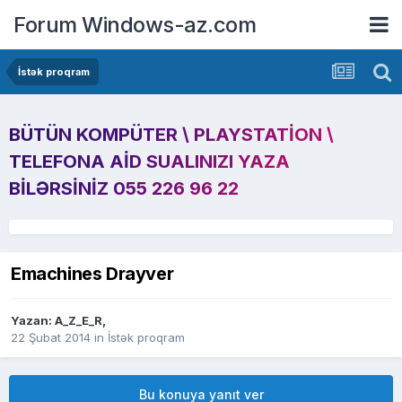
Forum Windows-az.com
İstək proqram
BÜTÜN KOMPÜTER \ PLAYSTATION \
TELEFONA AID SUALINIZI YAZA
BILƏRSINIZ 055 226 96 22
Emachines Drayver
Yazan:
A_Z_E_R
,
22 Şubat 2014
in
İstək proqram
Bu konuya yanıt ver