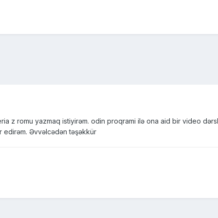
a z romu yazmaq istiyirəm. odin proqrami ilə ona aid bir video dərslik 
dir edirəm. Əvvəlcədən təşəkkür