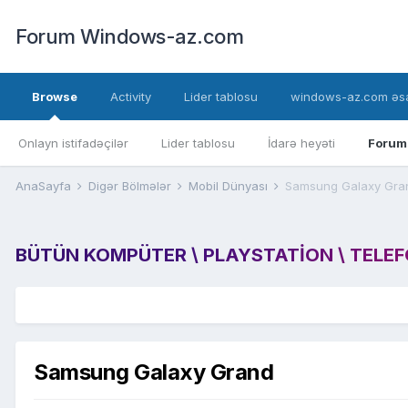
Forum Windows-az.com
Browse
Activity
Lider tablosu
windows-az.com əsa
Onlayn istifadəçilər
Lider tablosu
İdarə heyəti
Forum
AnaSayfa
Digər Bölmələr
Mobil Dünyası
Samsung Galaxy Gra
BÜTÜN KOMPÜTER \ PLAYSTATION \ TELEFON
Samsung Galaxy Grand