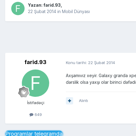
Yazan:
farid.93
,
22 Şubat 2014
in
Mobil Dünyası
farid.93
Konu tarihi:
22 Şubat 2014
Axşamıvız xeyir. Galaxy granda xperi
dərslik olsa yaxşı olar birinci dəfə
Alıntı
İstifadəçi
649
Proqramlar telegramda