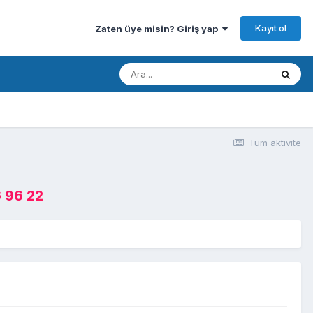
Kayıt ol
Zaten üye misin? Giriş yap
Tüm aktivite
 96 22