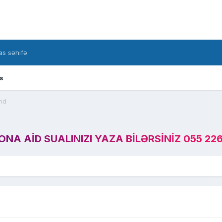
s səhifə
s
nd
A AID SUALINIZI YAZA BILƏRSINIZ 055 226