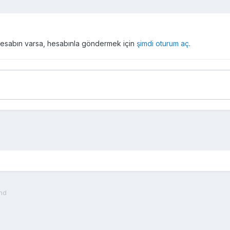
r hesabın varsa, hesabınla göndermek için
şimdi oturum aç
.
nd