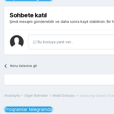
Sohbete katıl
Şimdi mesajını gönderebilir ve daha sonra kayıt olabilirsin. Bi
Bu konuya yanıt ver...
Konu listesine git
AnaSayfa
Digər Bölmələr
Mobil Dünyası
Samsung Galaxy Gra
Proqramlar telegramda